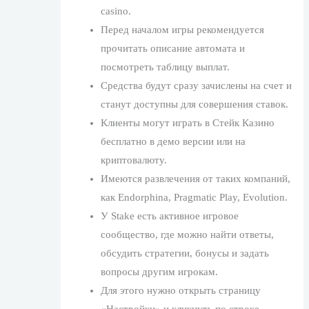
casino.
Перед началом игры рекомендуется
прочитать описание автомата и
посмотреть таблицу выплат.
Средства будут сразу зачислены на счет и
станут доступны для совершения ставок.
Клиенты могут играть в Стейк Казино
бесплатно в демо версии или на
криптовалюту.
Имеются развлечения от таких компаний,
как Endorphina, Pragmatic Play, Evolution.
У Stake есть активное игровое
сообщество, где можно найти ответы,
обсудить стратегии, бонусы и задать
вопросы другим игрокам.
Для этого нужно открыть страницу
«Настройки» и кликнуть по строке