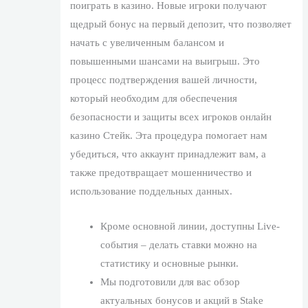
поиграть в казино. Новые игроки получают
щедрый бонус на первый депозит, что позволяет
начать с увеличенным балансом и
повышенными шансами на выигрыш. Это
процесс подтверждения вашей личности,
который необходим для обеспечения
безопасности и защиты всех игроков онлайн
казино Стейк. Эта процедура помогает нам
убедиться, что аккаунт принадлежит вам, а
также предотвращает мошенничество и
использование поддельных данных.
Кроме основной линии, доступны Live-
события – делать ставки можно на
статистику и основные рынки.
Мы подготовили для вас обзор
актуальных бонусов и акций в Stake