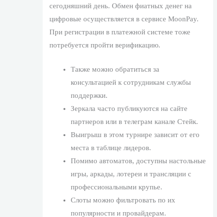
сегодняшний день. Обмен фиатных денег на
цифровые осуществляется в сервисе MoonPay.
При регистрации в платежной системе тоже
потребуется пройти верификацию.
Также можно обратиться за
консультацией к сотрудникам службы
поддержки.
Зеркала часто публикуются на сайте
партнеров или в телеграм канале Стейк.
Выигрыш в этом турнире зависит от его
места в таблице лидеров.
Помимо автоматов, доступны настольные
игры, аркады, лотереи и трансляции с
профессиональными крупье.
Слоты можно фильтровать по их
популярности и провайдерам.