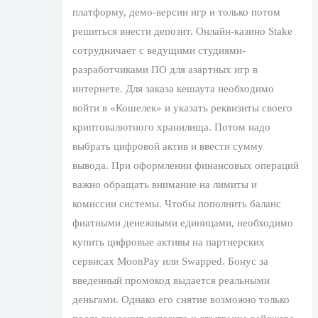
платформу, демо-версии игр и только потом
решиться внести депозит. Онлайн-казино Stake
сотрудничает с ведущими студиями-
разработчиками ПО для азартных игр в
интернете. Для заказа кешаута необходимо
войти в «Кошелек» и указать реквизиты своего
криптовалютного хранилища. Потом надо
выбрать цифровой актив и ввести сумму
вывода. При оформлении финансовых операций
важно обращать внимание на лимиты и
комиссии системы. Чтобы пополнить баланс
фиатными денежными единицами, необходимо
купить цифровые активы на партнерских
сервисах MoonPay или Swapped. Бонус за
введенный промокод выдается реальными
деньгами. Однако его снятие возможно только