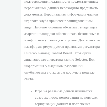
подтверждения подлинности предоставленных
персональных данных необходимо предъявить
документы. Персональная информация членов
игрового клуба хранится в зашифрованном
виде. Наличие лицензии обязывает владельцев
азартной площадки обеспечивать безопасные и
комфортные условия для игроков. Деятельность
платформы регулируется правилами регулятора
Curacao Gaming Control Board. Этот орган
лицензировал оператора казино Selector. Вся
информация о выданном разрешении
опубликована в открытом доступе в подвале
сайта.
Игра на реальные деньги начинается
сразу же после регистрации на портале,
верификации данных и пополнения