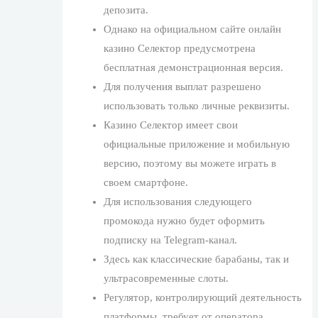
депозита.
Однако на официальном сайте онлайн
казино Селектор предусмотрена
бесплатная демонстрационная версия.
Для получения выплат разрешено
использовать только личные реквизиты.
Казино Селектор имеет свои
официальные приложение и мобильную
версию, поэтому вы можете играть в
своем смартфоне.
Для использования следующего
промокода нужно будет оформить
подписку на Telegram-канал.
Здесь как классические барабаны, так и
ультрасовременные слоты.
Регулятор, контролирующий деятельность
платформы, требует от оператора