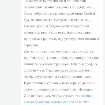
Также сделать это можно и при помощи
операторов службы технической поддержки.
Здесь собраны развлечения категории Crash и
другие аппараты с быстрыми выигрышами.
Свежие купоны ежедневно публикуются в
группах казино в соцсетях. Администрация
продолжает работать над усовершенствованием
сервисов.
Для этого нужно кликнуть на нужную ссылку,
пройти авторизацию и провести синхронизацию
кабинета со своей страницей. Теперь в профиле
соцсети у вас будет прямая ссылка для того,
чтобы осуществить в селектор казино вход.
Единственный способ начать игру на деньги в
селектор казино регистрация и верификация.
Они необходимы, чтобы отсеять тех,
казино
Селектор официальный сайт
кто не может