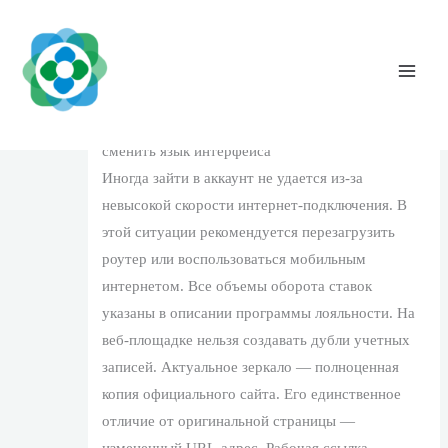
Skip
to
content
Leave a Comment
/
articles
/ By
The Vaidya Admin
Казино Селектор официальный сайт — как
сменить язык интерфейса
Иногда зайти в аккаунт не удается из-за
невысокой скорости интернет-подключения. В
этой ситуации рекомендуется перезагрузить
роутер или воспользоваться мобильным
интернетом. Все объемы оборота ставок
указаны в описании программы лояльности. На
веб-площадке нельзя создавать дубли учетных
записей. Актуальное зеркало — полноценная
копия официального сайта. Его единственное
отличие от оригинальной страницы —