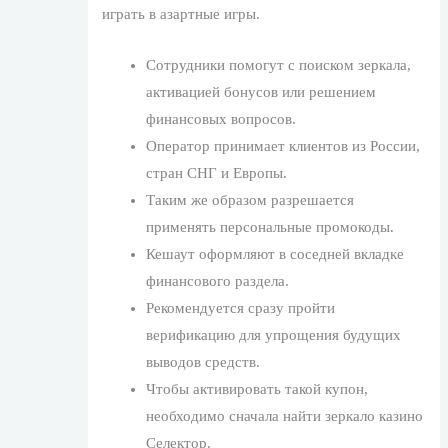
играть в азартные игры.
Сотрудники помогут с поиском зеркала,
активацией бонусов или решением
финансовых вопросов.
Оператор принимает клиентов из России,
стран СНГ и Европы.
Таким же образом разрешается
применять персональные промокоды.
Кешаут оформляют в соседней вкладке
финансового раздела.
Рекомендуется сразу пройти
верификацию для упрощения будущих
выводов средств.
Чтобы активировать такой купон,
необходимо сначала найти зеркало казино
Селектор.