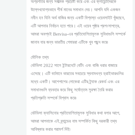
অগ্রগতির জন্য সর্বাত্মক প্রচেষ্টা করে এবং এর ক্লায়েন্টদেরকে
উল্লেখযোগ্যভাবে শীর্ষ মানের সমাধান দেয়। আপনি যদি একজন
নবীন হন যিনি অর্থ বাজির জন্য একটি বিশ্বস্ত ওয়েবসাইট খুঁজছেন,
এটি আপনার নির্বাচন হতে পারে। এই ওয়েব পৃষ্ঠার প্রশংসাপত্রে,
আমরা অবশ্যই Betvisa-এর প্রতিযোগিতামূলক সুবিধাগুলি সম্পর্কে
জানাব যার জন্য ভারতীয় গেমাররা এটিকে খুব পছন্দ করে৷
মৌলিক তথ্য
বেটভিসা 2022 সালে ইন্টারনেটে বেটিং এবং বাজি ধরার বাজারে
এসেছে। এটি বর্তমানে ভারতের সবচেয়ে স্বনামধন্য ড্রাইভারগুলির
মধ্যে একটি। আশেপাশের লোকেরা এটির ট্র্যাক রেকর্ড এবং এর
সমাধানগুলি ব্যবহার করে কিছু সর্বোত্তম সুরক্ষা তৈরি করার
প্রতিশ্রুতি সম্পর্কে বিশ্বাস করে৷
বেটভিসা ক্যাসিনোর প্রতিযোগিতামূলক সুবিধার কথা বলার আগে,
আমরা আপনাকে এই ব্র্যান্ডের নাম সম্পর্কিত কিছু দরকারী তথ্য
আবিষ্কার করার পরামর্শ দিই৷