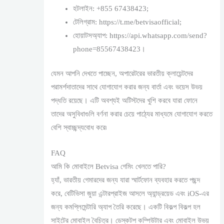
হটলাইন: +855 67438423;
টেলিগ্রাম: https://t.me/betvisaofficial;
হোয়াটসঅ্যাপ: https://api.whatsapp.com/send?
phone=85567438423।
যেমন আপনি দেখতে পাচ্ছেন, অপারেটরের ভারতীয় ক্লায়েন্টদের
পরামর্শদাতাদের সাথে যোগাযোগ করার জন্য বার্তা এবং ভয়েস উভয়
পদ্ধতি রয়েছে। এটি অবশ্যই অটিস্টদের খুশি করবে যারা ফোনে
তাদের অসুবিধাগুলি বর্ণনা করার চেয়ে পাঠ্যের মাধ্যমে যোগাযোগ করতে
বেশি স্বাচ্ছন্দ্যবোধ করে৷
FAQ
আমি কি মোবাইলে Betvisa গেমিং খেলতে পারি?
হ্যাঁ, ভারতীয় গেমারদের জন্য যারা স্মার্টফোন ব্যবহার করতে পছন্দ
করে, বেটিভিসা জুয়া এন্টারপ্রাইজ আসলে অ্যান্ড্রয়েড এবং iOS-এর
জন্য কমপ্লিমেন্টারি অ্যাপ তৈরি করেছে। একটি বিকল্প বিকল্প হল
সাইটের মোবাইল বৈচিত্র। ডেস্কটপ কম্পিউটার এবং মোবাইল উভয়