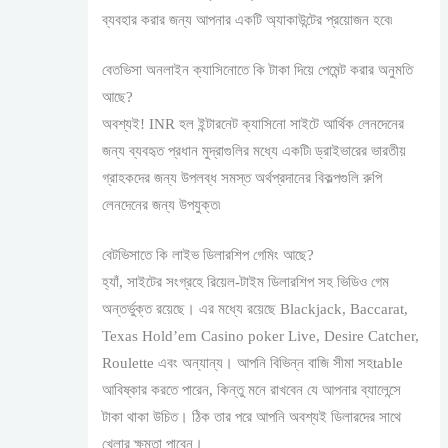
ব্যবহার করার জন্য আপনার একটি অ্যাকাউন্টের প্রয়োজন হবে৷
বেতভিসা অনলাইন ক্যাসিনোতে কি টাকা দিয়ে পেমেন্ট করার অনুমতি
আছে?
অবশ্যই! INR হল ইন্টারনেট ক্যাসিনো সাইটে আর্থিক লেনদেনের
জন্য ব্যবহৃত প্রধান মুদ্রাগুলির মধ্যে একটি৷ ড্রাইভারের ভারতীয়
গ্রাহকদের জন্য উপলব্ধ সমস্ত অর্থপ্রদানের বিকল্পগুলি রুপি
লেনদেনের জন্য উপযুক্ত৷
বেটভিসাতে কি লাইভ ডিলারশিপ গেমিং আছে?
হ্যাঁ, সাইটের সংগ্রহে রিয়েল-টাইম ডিলারশিপ সহ ভিডিও গেম
অন্তর্ভুক্ত রয়েছে। এর মধ্যে রয়েছে Blackjack, Baccarat,
Texas Hold’em Casino poker Live, Desire Catcher,
Roulette এবং অন্যান্য। আপনি বিভিন্ন বাজি সীমা সহtable
আবিষ্কার করতে পারেন, কিন্তু মনে রাখবেন যে আপনার ব্যালেন্সে
টাকা থাকা উচিত। ঠিক তার পরে আপনি অবশ্যই ডিলারদের সাথে
খেলার ক্ষমতা পাবেন।