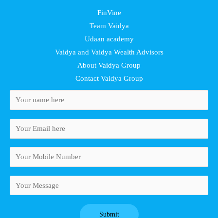
FinVine
Team Vaidya
Udaan academy
Vaidya and Vaidya Wealth Advisors
About Vaidya Group
Contact Vaidya Group