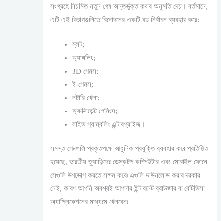
সংগ্রহে নিয়মিত নতুন গেম অন্তর্ভুক্ত করার অনুমতি দেয়। বর্তমানে,
এটি এই বিভাগগুলিতে বিনোদনের একটি বড় নির্বাচন ব্যবহার করে:
স্লট;
অ্যাঙ্গলিং;
3D গেমস;
ই-গেমস;
লটারি খেলা;
অ্যাক্সিডেন্ট গেমিংস;
লাইভ গ্যাম্বলিং এন্টারপ্রাইজ।
সমস্ত গেমগুলি প্রকৃতপক্ষে আধুনিক প্রযুক্তি ব্যবহার করে প্রতিষ্ঠিত
হয়েছে, ভারতীয় জুয়াড়িদের ডেস্কটপ কম্পিউটার এবং মোবাইল ফোনে
সেগুলি উপভোগ করতে সক্ষম করে৷ এগুলি ডাউনলোড করার দরকার
নেই, কারণ আপনি অবশ্যই আপনার ইন্টারনেট ব্রাউজার বা বেটিভিসা
অ্যাপ্লিকেশনের মাধ্যমে খেলবেন৷