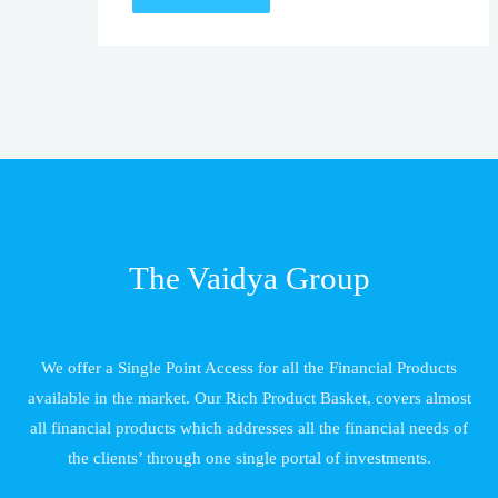
The Vaidya Group
We offer a Single Point Access for all the Financial Products
available in the market. Our Rich Product Basket, covers almost
all financial products which addresses all the financial needs of
the clients’ through one single portal of investments.