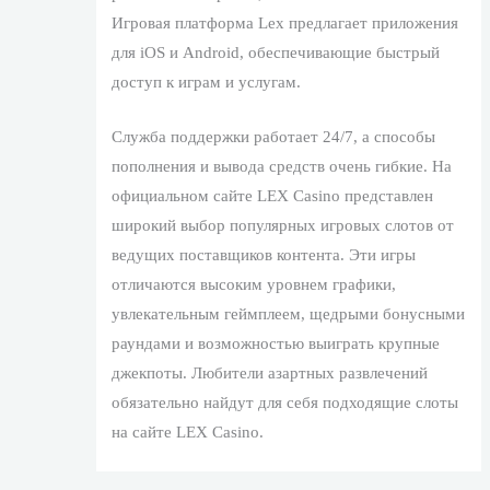
Игровая платформа Lex предлагает приложения
для iOS и Android, обеспечивающие быстрый
доступ к играм и услугам.
Служба поддержки работает 24/7, а способы
пополнения и вывода средств очень гибкие. На
официальном сайте LEX Casino представлен
широкий выбор популярных игровых слотов от
ведущих поставщиков контента. Эти игры
отличаются высоким уровнем графики,
увлекательным геймплеем, щедрыми бонусными
раундами и возможностью выиграть крупные
джекпоты. Любители азартных развлечений
обязательно найдут для себя подходящие слоты
на сайте LEX Casino.