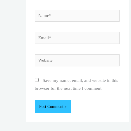
Name*
Email*
Website
Save my name, email, and website in this
browser for the next time I comment.