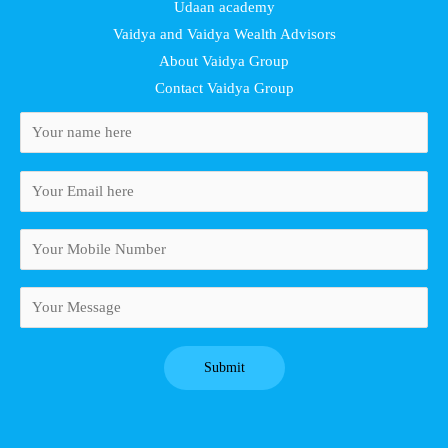
Udaan academy
Vaidya and Vaidya Wealth Advisors
About Vaidya Group
Contact Vaidya Group