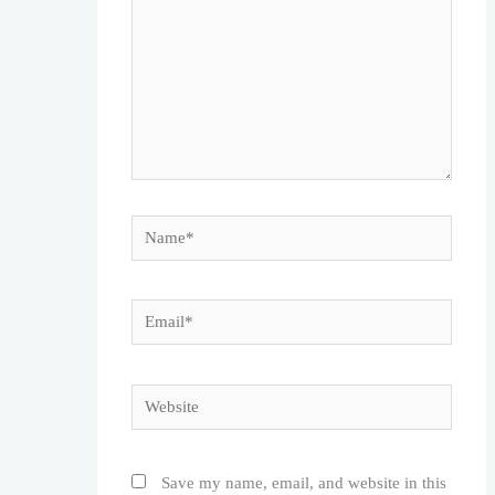
Name*
Email*
Website
Save my name, email, and website in this