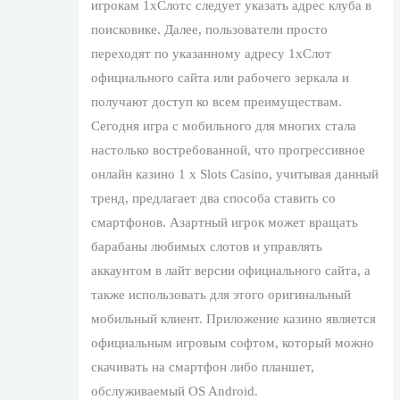
игрокам 1хСлотс следует указать адрес клуба в
поисковике. Далее, пользователи просто
переходят по указанному адресу 1хСлот
официального сайта или рабочего зеркала и
получают доступ ко всем преимуществам.
Сегодня игра с мобильного для многих стала
настолько востребованной, что прогрессивное
онлайн казино 1 x Slots Casino, учитывая данный
тренд, предлагает два способа ставить со
смартфонов. Азартный игрок может вращать
барабаны любимых слотов и управлять
аккаунтом в лайт версии официального сайта, а
также использовать для этого оригинальный
мобильный клиент. Приложение казино является
официальным игровым софтом, который можно
скачивать на смартфон либо планшет,
обслуживаемый OS Android.