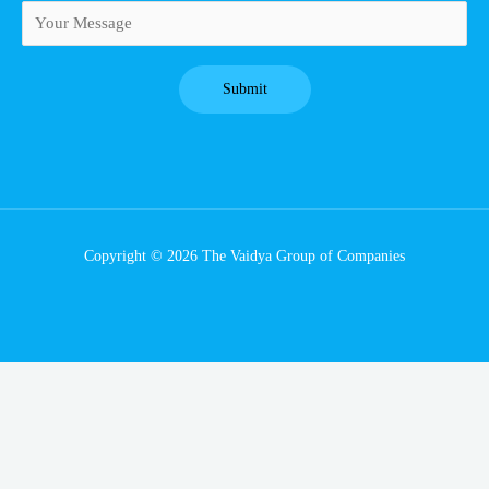
Copyright © 2026 The Vaidya Group of Companies