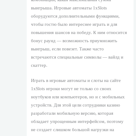
выигрыша. Игровые автоматы 1xSlots
оборудуются дополнительными функциями,
чтобы гостю было интереснее играть и для
повышения шансов на победу. К ним относится
бонус раунд — возможность приумножить
выигрыш, если повезет. Также часто
встречаются специальные символы — вайлд и
скаттер.
Играть в игровые автоматы и слоты на сайте
1xSlots игроки могут не только со своих
ноутбуков или компьютеров, но и с мобильных
устройств. Для этой цели сотрудники казино
разработали мобильную версию, которая
обладает упрощенным интерфейсом, поэтому
не создает слишком большой нагрузки на