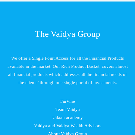
The Vaidya Group
We offer a Single Point Access for all the Financial Products
available in the market. Our Rich Product Basket, covers almost
all financial products which addresses all the financial needs of
the clients’ through one single portal of investments.
FinVine
Team Vaidya
Udaan academy
Vaidya and Vaidya Wealth Advisors
About Vaidya Group