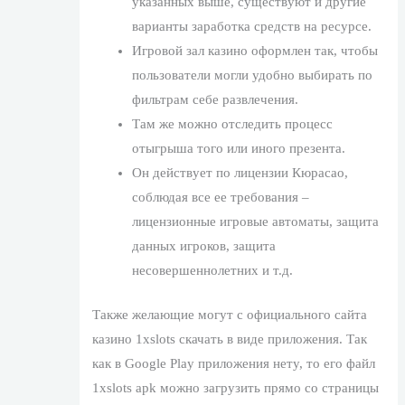
указанных выше, существуют и другие
варианты заработка средств на ресурсе.
Игровой зал казино оформлен так, чтобы
пользователи могли удобно выбирать по
фильтрам себе развлечения.
Там же можно отследить процесс
отыгрыша того или иного презента.
Он действует по лицензии Кюрасао,
соблюдая все ее требования –
лицензионные игровые автоматы, защита
данных игроков, защита
несовершеннолетних и т.д.
Также желающие могут с официального сайта
казино 1xslots скачать в виде приложения. Так
как в Google Play приложения нету, то его файл
1xslots apk можно загрузить прямо со страницы