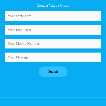
Contact Vaidya Group