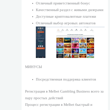
Отличный приветственный бонус
Качественный раздел с живыми дилерами
Доступные криптовалютные платежи
Отличный выбор игровых автоматов
МИНУСЫ
Посредственная поддержка клиентов
Регистрация в Melbet Gambling Business всего за
пару простых действий
Процесс регистрации в Melbet быстрый и