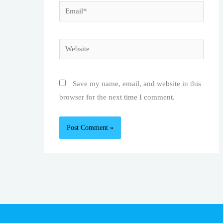
Email*
Website
Save my name, email, and website in this
browser for the next time I comment.