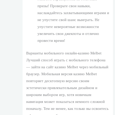
призы! Проверьте свои навыки,
наслаждайтесь захватывающими играми и
не упустите свой шанс выиграть. Не
упустите невероятные возможности
увеличить свои джекпоты и отлично
провести время!
Варианты мобильного онлайн-казино Melbet
Лучший способ играть с мобильного телефона
— зайти на сайт казино Melbet через мобильный
браузер. Мобильная версия казино Melbet
повторяет десктопную версию своим
эстетически привлекательным дизайном и
широким выбором игр, хотя новичкам
навигация может показаться немного сложной
поначалу. Тем не менее, как только вы освоитесь