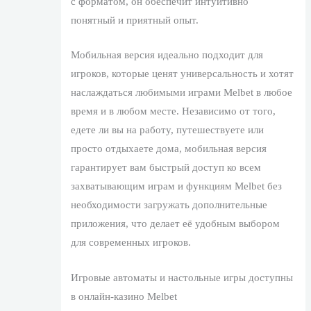
с форматом, он обеспечит интуитивно
понятный и приятный опыт.
Мобильная версия идеально подходит для
игроков, которые ценят универсальность и хотят
наслаждаться любимыми играми Melbet в любое
время и в любом месте. Независимо от того,
едете ли вы на работу, путешествуете или
просто отдыхаете дома, мобильная версия
гарантирует вам быстрый доступ ко всем
захватывающим играм и функциям Melbet без
необходимости загружать дополнительные
приложения, что делает её удобным выбором
для современных игроков.
Игровые автоматы и настольные игры доступны
в онлайн-казино Melbet