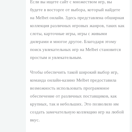
Если вы ищете сайт с множеством игр, вы
будете в восторге от выбора, который найдете
на Melbet онлайн. Здесь представлена обширная
коллекция различных игровых жанров, таких как
слоты, карточные игры, игры с живыми
дилерами и многое другое. Благодаря этому
поиск увлекательных игр на Melbet становится
простым и увлекательным.
Чтобы обеспечить такой широкий выбор игр,
команда онлайн-казино Melbet предоставила
возможность использовать программное
обеспечение от различных поставщиков, как
крупных, так и небольших. Это позволило им
создать замечательную коллекцию игр на любой
вкус.