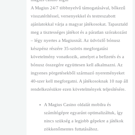
A Magius 24/7 többnyelvű támogatásával, bőkezű
visszatérítéssel, versenyekkel és testreszabott
ajánlatokkal várja a magyar játékosokat. Tapasztald
meg a tisztességes játékot és a páratlan szórakozást
– légy nyertes a Magiusnál. Az üdvözlő bónusz
készpénz részére 35-szörös megforgatási
követelmény vonatkozik, amelyet a befizetés és a
bónusz összegére együttesen kell alkalmazni. Az
ingyenes pörgetésekből származó nyereményeket
40-szer kell megforgatni. A játékosoknak 10 nap áll
rendelkezésükre ezen követelmények teljesítésére.
A Magius Casino oldalát mobilra és
számítógépre egyaránt optimalizáltuk, így
nincs szükség a legjobb gépekre a játékok
zökkenőmentes futtatásához.