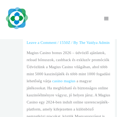
Skip
to
content
Magius Casino bonus 2026 – üdvözlő
ajánlatok, reload bónuszok, cashback és
exkluzív promóciók
Leave a Comment
/
1550Z
/ By
The Vaidya Admin
Magius Casino bonus 2026 – üdvözlő ajánlatok,
reload bónuszok, cashback és exkluzív promóciók
Üdvözlünk a Magius Casino világában, ahol több
mint 5000 kaszinójáték és több mint 1000 fogadási
lehetőség várja
casino magius
a magyar
játékosokat. Ha megbízható és biztonságos online
kaszinóélményre vágysz, jó helyen jársz. A Magius
Casino egy 2024-ben indult online szerencsejáték-
platform, amely kifejezetten a különböző
nemzetközi piacokat, köztük Magyarországot is