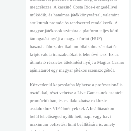
megcélozza. A kaszinó Costa Rica-i engedéllyel
működik, és hatalmas játékkönyvtárral, valamint
strukturált promóciós rendszerrel rendelkezik. A
magyar játékosok számára a platform teljes körű
támogatást nyújt a magyar forint (HUF)
használatához, dedikált mobilalkalmazásokat és
kriptovaluta tranzakciókat is lehetővé tesz. Ez az
útmutató részletes áttekintést nyújt a Magius Casino
ajánlatairól egy magyar játékos szemszögéből.
Közvetlenül kapcsolatba léphetsz a professzionális
osztókkal, részt vehetsz a Live Games-nek szentelt
promóciókban, és csatlakozhatsz exkluzív
asztalokhoz VIP élményekkel. A beállításokon
belül lehetőséged nyílik heti, napi vagy havi
maximum befizetési limit beállítására is, amely