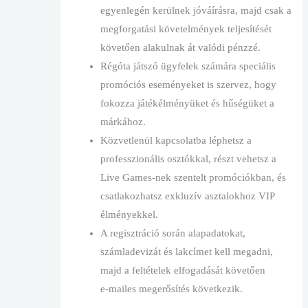
egyenlegén kerülnek jóváírásra, majd csak a
megforgatási követelmények teljesítését
követően alakulnak át valódi pénzzé.
Régóta játszó ügyfelek számára speciális
promóciós eseményeket is szervez, hogy
fokozza játékélményüket és hűségüket a
márkához.
Közvetlenül kapcsolatba léphetsz a
professzionális osztókkal, részt vehetsz a
Live Games-nek szentelt promóciókban, és
csatlakozhatsz exkluzív asztalokhoz VIP
élményekkel.
A regisztráció során alapadatokat,
számladevizát és lakcímet kell megadni,
majd a feltételek elfogadását követően
e‑mailes megerősítés következik.