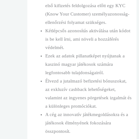
első kifizetés feldolgozása előtt egy KYC
(Know Your Customer) személyazonosság-
ellenőrzési folyamat szükséges.
Kétlépcsős azonosítás aktiválása után kódot
is be kell írni, ami növeli a hozzáférés
védelmét.
Ezek az adatok pillanatképet nyújtanak a
kaszinó magyar játékosok számára
legfontosabb tulajdonságairól.
Élvezd a jutalmazó befizetési bónuszokat,
az exkluzív cashback lehetőségeket,
valamint az ingyenes pörgetések izgalmát és
a különleges promóciókat.
A cég az innovatív játékmegoldásokra és a
játékosok élményének fokozására
összpontosít.