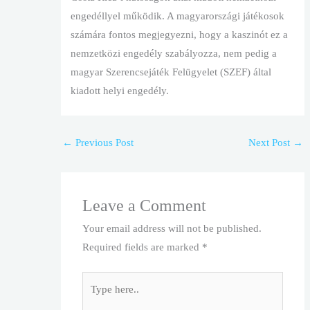
engedéllyel működik. A magyarországi játékosok
számára fontos megjegyezni, hogy a kaszinót ez a
nemzetközi engedély szabályozza, nem pedig a
magyar Szerencsejáték Felügyelet (SZEF) által
kiadott helyi engedély.
←
Previous Post
Next Post
→
Leave a Comment
Your email address will not be published.
Required fields are marked
*
Type
here..