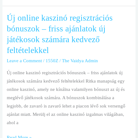
Új online kaszinó regisztrációs
Új
online
bónuszok – friss ajánlatok új
kaszinó
játékosok számára kedvező
regisztrációs
feltételekkel
bónuszok
–
Leave a Comment
/
1550Z
/
The Vaidya Admin
friss
Új online kaszinó regisztrációs bónuszok – friss ajánlatok új
ajánlatok
játékosok számára kedvező feltételekkel Ritka manapság egy
új
online kaszinó, amely ne kínálna valamilyen bónuszt az új és
játékosok
meglévő játékosok számára. A bónuszok kombinálása a
számára
legjobb, de zavaró is zavaró lehet a piacon lévő sok versengő
kedvező
ajánlat miatt. Merülj el az online kaszinó izgalmas világában,
feltételekkel
ahol a
Read More »