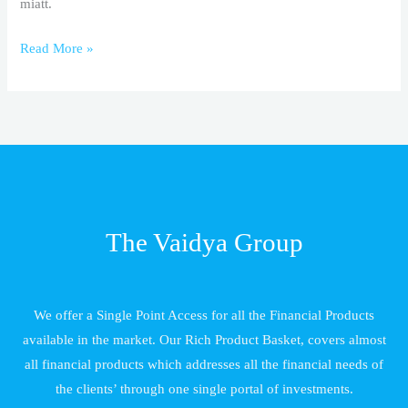
miatt.
Read More »
The Vaidya Group
We offer a Single Point Access for all the Financial Products
available in the market. Our Rich Product Basket, covers almost
all financial products which addresses all the financial needs of
the clients’ through one single portal of investments.