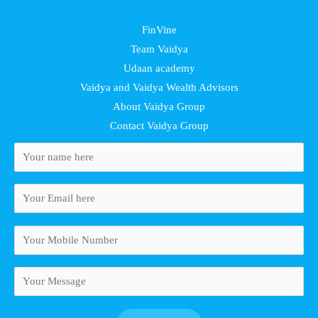
FinVine
Team Vaidya
Udaan academy
Vaidya and Vaidya Wealth Advisors
About Vaidya Group
Contact Vaidya Group