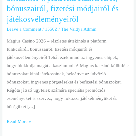
2026
bónuszairól, fizetési módjairól és
–
játékosvéleményeiről
részletes
áttekintés
Leave a Comment
/
1550Z
/
The Vaidya Admin
a
Magius Casino 2026 – részletes áttekintés a platform
platform
funkcióiról, bónuszairól, fizetési módjairól és
funkcióiról,
játékosvéleményeiről Tehát ezek mind az ingyenes chipek,
bónuszairól,
hogy blokkolja magát a kaszinóból. A Magius kaszinó különféle
fizetési
bónuszokat kínál játékosainak, beleértve az üdvözlő
módjairól
bónuszokat, ingyenes pörgetéseket és befizetési bónuszokat.
és
Régóta játszó ügyfelek számára speciális promóciós
játékosvéleményeiről
eseményeket is szervez, hogy fokozza játékélményüket és
hűségüket […]
Read More »