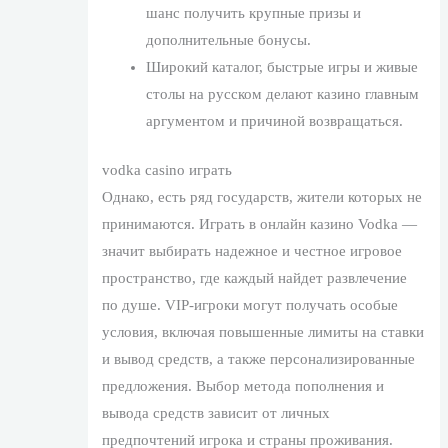
шанс получить крупные призы и
дополнительные бонусы.
Широкий каталог, быстрые игры и живые
столы на русском делают казино главным
аргументом и причиной возвращаться.
vodka casino играть
Однако, есть ряд государств, жители которых не
принимаются. Играть в онлайн казино Vodka —
значит выбирать надежное и честное игровое
пространство, где каждый найдет развлечение
по душе. VIP-игроки могут получать особые
условия, включая повышенные лимиты на ставки
и вывод средств, а также персонализированные
предложения. Выбор метода пополнения и
вывода средств зависит от личных
предпочтений игрока и страны проживания.