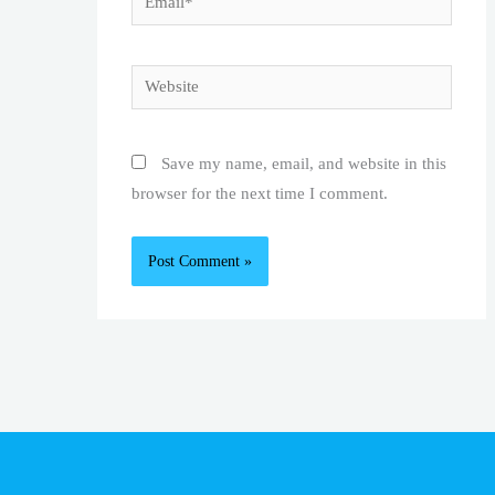
Website
Save my name, email, and website in this
browser for the next time I comment.