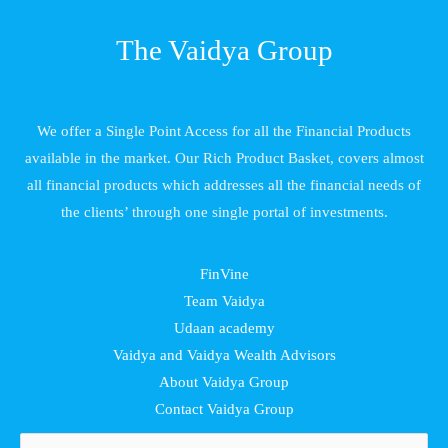
The Vaidya Group
We offer a Single Point Access for all the Financial Products
available in the market. Our Rich Product Basket, covers almost
all financial products which addresses all the financial needs of
the clients’ through one single portal of investments.
FinVine
Team Vaidya
Udaan academy
Vaidya and Vaidya Wealth Advisors
About Vaidya Group
Contact Vaidya Group