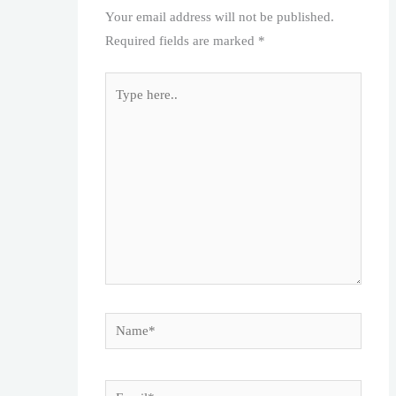
Your email address will not be published.
Required fields are marked
*
Type
here..
Name*
Email*