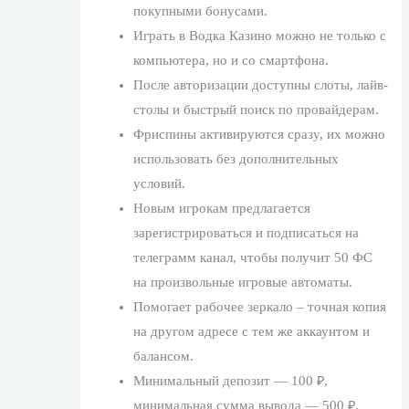
покупными бонусами.
Играть в Водка Казино можно не только с
компьютера, но и со смартфона.
После авторизации доступны слоты, лайв-
столы и быстрый поиск по провайдерам.
Фриспины активируются сразу, их можно
использовать без дополнительных
условий.
Новым игрокам предлагается
зарегистрироваться и подписаться на
телеграмм канал, чтобы получит 50 ФС
на произвольные игровые автоматы.
Помогает рабочее зеркало – точная копия
на другом адресе с тем же аккаунтом и
балансом.
Минимальный депозит — 100 ₽,
минимальная сумма вывода — 500 ₽.