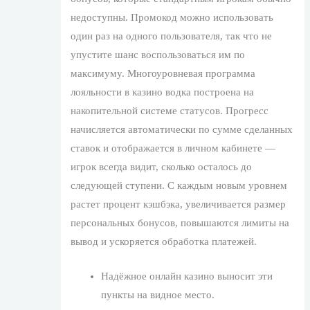
недоступны. Промокод можно использовать
один раз на одного пользователя, так что не
упустите шанс воспользоваться им по
максимуму. Многоуровневая программа
лояльности в казино водка построена на
накопительной системе статусов. Прогресс
начисляется автоматически по сумме сделанных
ставок и отображается в личном кабинете —
игрок всегда видит, сколько осталось до
следующей ступени. С каждым новым уровнем
растет процент кэшбэка, увеличивается размер
персональных бонусов, повышаются лимиты на
вывод и ускоряется обработка платежей.
Надёжное онлайн казино выносит эти
пункты на видное место.