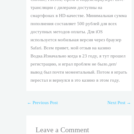
трансляции с дилерами доступны на
смартфонах в HD-качестве. Минимальная сумма
пополнения составляет 500 рублей для всех
доступных методов оплаты. Для iOS
используется мобильная версия через браузер
Safari. Всем привет, мой отзыв на казино
Водка.Изначально когда в 23 году, я тут прошел
регистрацию, и играл проблем не было.деп/
вывод был почти моментальный. Потом я играть
перестал и вернулся в это казино в этом году.
←
Previous Post
Next Post
→
Leave a Comment