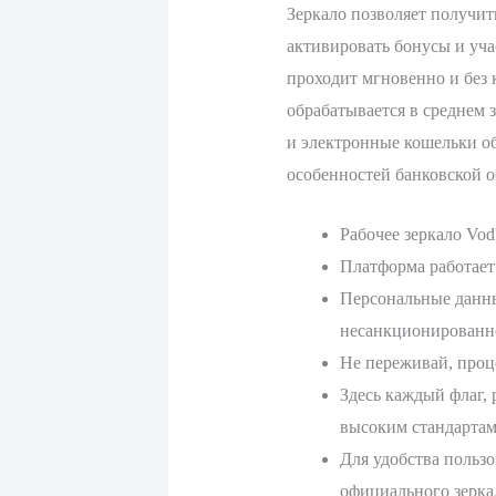
Зеркало позволяет получит
активировать бонусы и уча
проходит мгновенно и без 
обрабатывается в среднем 
и электронные кошельки об
особенностей банковской о
Рабочее зеркало Vod
Платформа работает
Персональные данны
несанкционированно
Не переживай, проц
Здесь каждый флаг, 
высоким стандартам
Для удобства пользо
официального зерка