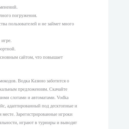
зменений.
олного погружения.
тва пользователей и не займет много
 игре.
фортной.
 основным сайтом, что повышает
окодов. Водка Казино заботится о
икальным предложениям. Скачайте
шими слотами и автоматами. Vodka
ейс, адаптированный под десктопные и
м месте. Зарегистрированные игроки
яльности, играют в турниры и выводят