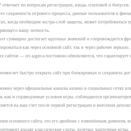
отвечает по вопросам регистрации, входа, платежей и бонусов.
ует сохранность игрового процесса, данные пользователя и фин
тах, когда необходим экстра-слой защиты, может потребоваться
еряющего вашу личность.
ет суммарно достигает крупных значений и сопровождается фр
ироваться как через основной сайт, так и через рабочее зеркало.
х сайтов — их адреса постоянно обновляются, что гарантирует 
помогает быстро открыть сайт при блокировках и сохранить дост
можно через официальные каналы казино в социальных сетях ил
ля, как и справедливые условия игры, соблюдаются организатор
ляется на ваш счет после первой регистрации и внесения депози
опия основного сайта, это его двойник с изменённым доменом, 
сортимент входят классические слоты, рулетки, карточные игры, 