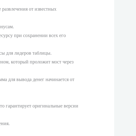
 развлечения от известных
онусам.
есурсу при сохранении всех его
сы для лидеров таблицы.
еном, который проложит мост через
ма для вывода денег начинается от
то гарантирует оригинальные версии
ения.