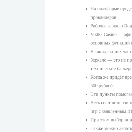
На платформе предс
провайдеров.
Рабочее зеркало Вод
Vodka Casino — офи
основных функций и
В таких акциях час
Зеркало — это не пр
технические барьер
Когда же придёт вр
500 рублей.
Эти пункты помогают
Весь софт лицензир
игр с заявленным RT
При этом выбор вирт
Также можно делать 