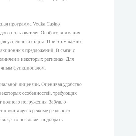
сная программа Vodka Casino
ждого пользователя. Особого внимания
ля успешного старта. При этом важно
 акционных предложений. В связи с
раничен в некоторых регионах. Для
нтичным функционалом.
иальной лицензии. Оценивая удобство
некоторых особенностей, требующих
т полного погружения. Забудь о
т происходят в режиме реального
вок, что позволяет подобрать