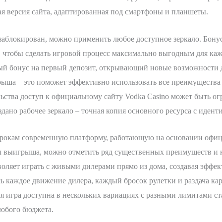
я версия сайта, адаптированная под смартфоны и планшеты.
заблокирован, можно применить любое доступное зеркало. Бону
, чтобы сделать игровой процесс максимально выгодным для ка
ый бонус на первый депозит, открывающий новые возможности д
рыша – это поможет эффективно использовать все преимущества
ьства доступ к официальному сайту Vodka Casino может быть ог
дано рабочее зеркало – точная копия основного ресурса с иде
игрокам современную платформу, работающую на основании офиц
л выигрыша, можно отметить ряд существенных преимуществ и 
воляет играть с живыми дилерами прямо из дома, создавая эффек
 каждое движение дилера, каждый бросок рулетки и раздача кар
я игра доступна в нескольких вариациях с разными лимитами ста
юбого бюджета.