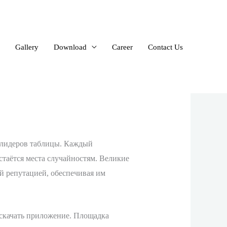
Gallery
Download
Career
Contact Us
ов
 лидеров таблицы. Каждый
таётся места случайностям. Великие
 репутацией, обеспечивая им
 скачать приложение. Площадка