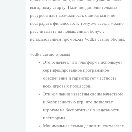
выгодному старту. Наличие дополнительных
ресурсов дает возможность ошибаться и не
пострадать финансово. К тому же всегда можно
рассчитывать на повышенный бонус с
использованием промокода Vodka casino bbonus.
vodka casino отзывы
Это означает, что платформа использует
сертифицированное программное
обеспечение и гарантирует честность
всех игровых процессов.
Эти компании известны своим качеством
и безопасностью игр, что позволяет
игрокам не беспокоиться о надежности
платформы.
Минимальная сумма депозита составляет