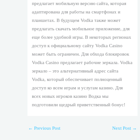
предлагает мобильную версию сайта, которая
адаптирована для работы на смартфонах и
планшетах. В будущем Vodka также может
предлагать скачать мобильное приложение, для
еще более удобной игры. В некоторых регионах
доступ к официальному сайту Vodka Casino
может быть ограничен. Для обхода блокировок
Vodka Casino предлагает рабочие зеркала. Vodka
зеркало – это альтернативный адрес сайта
Vodka, который обеспечивает полноценный
доступ ко всем играм и услугам казино. Для
всех новых игроков казино Водка мы
подготовили щедрый приветственный бонус!
←
Previous Post
Next Post
→