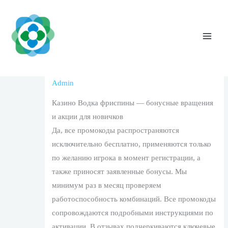
Skip
to
content
Казино Водка фриспины — бонусные
вращения и акции для новичков
Leave a Comment
/
1500A Z
/ By
The Vaidya
Admin
Казино Водка фриспины — бонусные вращения
и акции для новичков
Да, все промокоды распространяются
исключительно бесплатно, применяются только
по желанию игрока в момент регистрации, а
также приносят заявленные бонусы. Мы
минимум раз в месяц проверяем
работоспособность комбинаций. Все промокоды
сопровождаются подробными инструкциями по
активации. В отзывах подчеркиваются ключевые