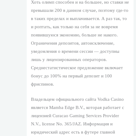
Хоть олимп способен и на большее, но ставки не
превышали 200 в данном случае, поэтому где-то
в таких пределах и выплачивается. А раз так, то
и роптать, как только на себя за не вовремя
появившуюся экономию, больше не накого.
Ограничения депозитов, автоисключение,
уведомления о времени сессии — доступны
лишь у лицензированных операторов.
Среднестатистическое предложение включает
бонус до 100% на первый депозит и 100
фриспинов.
Владельцем официального сайта Vodka Casino
является Mamba Edge B.V., которая работает с
лицензией Curacao Gaming Services Provider
N.V., license No. 365/JAZ. Информация и
юридический адрес есть в футере главной