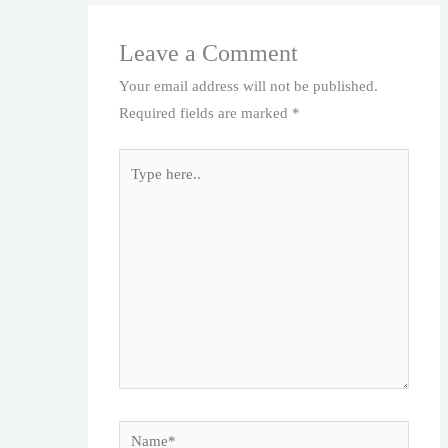
Leave a Comment
Your email address will not be published.
Required fields are marked
*
Type
here..
Name*