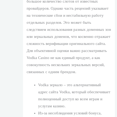
большое количество слотов от известных
провайдеров. Однако часть рецензий указывает
на технические сбои и нестабильную работу
отдельных разделов. Это может быть
следствием использования разных доменных зон
или зеркальных доменов, что косвенно отражает
сложность верификации оригинального сайта.
Для объективной оценки важно рассматривать
Vodka Casino не как единый продукт, а как
совокупность нескольких зеркальных версий,
связанных с одним брендом.
Vodka зеркало – это альтернативный
адрес сайта Vodka, который обеспечивает
полноценный доступ ко всем играм и
услугам казино.
Из-за несоблюдения условий бонуса,