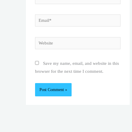
Email*
Website
Save my name, email, and website in this
browser for the next time I comment.