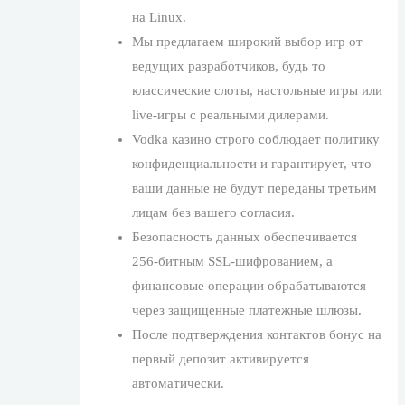
на Linux.
Мы предлагаем широкий выбор игр от
ведущих разработчиков, будь то
классические слоты, настольные игры или
live-игры с реальными дилерами.
Vodka казино строго соблюдает политику
конфиденциальности и гарантирует, что
ваши данные не будут переданы третьим
лицам без вашего согласия.
Безопасность данных обеспечивается
256-битным SSL-шифрованием, а
финансовые операции обрабатываются
через защищенные платежные шлюзы.
После подтверждения контактов бонус на
первый депозит активируется
автоматически.