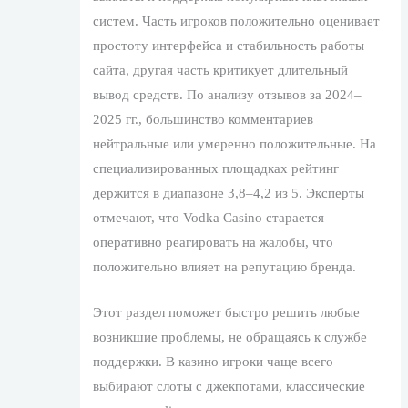
систем. Часть игроков положительно оценивает
простоту интерфейса и стабильность работы
сайта, другая часть критикует длительный
вывод средств. По анализу отзывов за 2024–
2025 гг., большинство комментариев
нейтральные или умеренно положительные. На
специализированных площадках рейтинг
держится в диапазоне 3,8–4,2 из 5. Эксперты
отмечают, что Vodka Casino старается
оперативно реагировать на жалобы, что
положительно влияет на репутацию бренда.
Этот раздел поможет быстро решить любые
возникшие проблемы, не обращаясь к службе
поддержки. В казино игроки чаще всего
выбирают слоты с джекпотами, классические