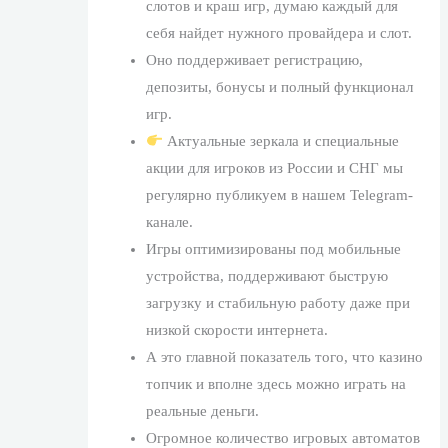
слотов и краш игр, думаю каждый для
себя найдет нужного провайдера и слот.
Оно поддерживает регистрацию,
депозиты, бонусы и полный функционал
игр.
Актуальные зеркала и специальные
акции для игроков из России и СНГ мы
регулярно публикуем в нашем Telegram-
канале.
Игры оптимизированы под мобильные
устройства, поддерживают быструю
загрузку и стабильную работу даже при
низкой скорости интернета.
А это главной показатель того, что казино
топчик и вполне здесь можно играть на
реальные деньги.
Огромное количество игровых автоматов