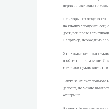
игрового автомата не силь
Некоторые из бездепозитн
на кнопку “получить бонус
доступен после верификац
Например, необходимо ввес
Эти характеристики нужно
и объективное мнение. Ино
символов нужно вписать в 
Также за их счет пользова
депозит, но можно выиграт
отыгрыша.
Казино с бездепозитным б