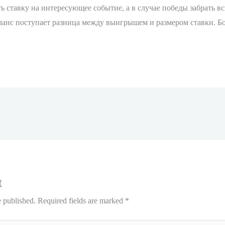
ть ставку на интересующее событие, а в случае победы забрать 
баланс поступает разница между выигрышем и размером ставки. 
t
e published.
Required fields are marked
*