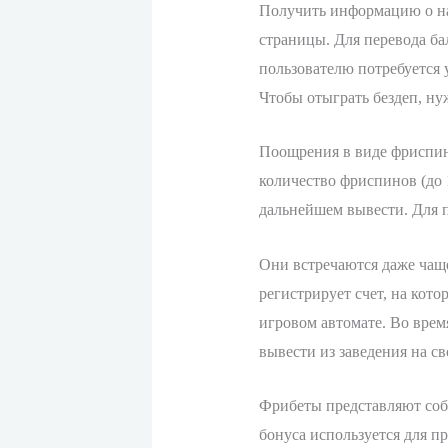
Получить информацию о на
страницы. Для перевода ба
пользователю потребуется у
Чтобы отыграть бездеп, ну
Поощрения в виде фриспин
количество фриспинов (до 1
дальнейшем вывести. Для п
Они встречаются даже чащ
регистрирует счет, на кот
игровом автомате. Во врем
вывести из заведения на с
Фрибеты представляют собо
бонуса используется для п