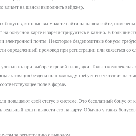
но влияет на шансы выполнить вейджер.
ых бонусов, которые вы можете найти на нашем сайте, помечены
” на бонусной карте и зарегистрируйтесь в казино. В большинст
ии электронной почты. Некоторые бездепозитные бонусы требу
ти определенный промокод при регистрации или связаться со с
 учитывать при выборе игровой площадки. Только комплексная 
гда активация бездепа по промокоду требует его указания на эт
соответствующее поле в форме.
тели повышают свой статус в системе. Это бесплатный бонус от 
ь реальный кэш и вывести его на карту. Обычно у таких бонусо
онусом за регистрацию с выводом