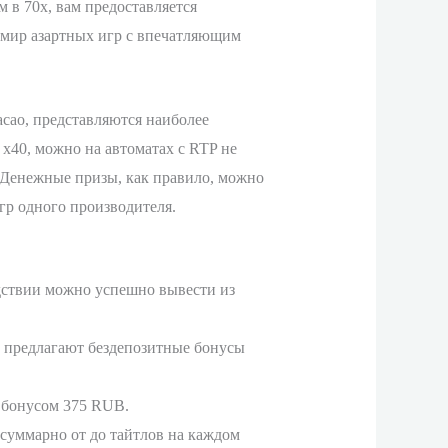
 в 70х, вам предоставляется
 мир азартных игр с впечатляющим
acao, представляются наиболее
х40, можно на автоматах с RTP не
 Денежные призы, как правило, можно
гр одного производителя.
едствии можно успешно вывести из
 предлагают бездепозитные бонусы
м бонусом 375 RUB.
 суммарно от до тайтлов на каждом