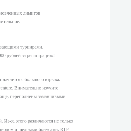
ановленных лимитов.
нительное.
тывающими турнирами.
000 рублей за регистрацию!
 начнется с большого взрыва.
venture. Внимательно изучите
кающе, переполнены заманчивыми
 Из-за этого различаются не только
выводом и щедрыми бонусами. RTP