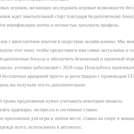
овых игроков, желающих исследовать игровые возможности без 
оков ждет замечательный старт благодаря бездепозитному бонусу
йти верификацию почты и полностью заполнить профиль.
лов с многолетним опытом в индустрии онлайн-казино. Мы знае
льзуем этот опыт, чтобы предоставить вам самые актуальные и 
бездепозитные бонусы и обеспечить безопасный и приятный игр
racao, успешно работающее с 2018 года. Пользуйтесь привлека
0 бесплатных вращений просто за регистрацию с промокодом ST
день вы получали что-то дополнительное.
й промо предложения нужно учитывать некоторые нюансы.
лять ординары, экспрессы и системные ставки.
е приложение для игры в любом месте, ставки на спорт и живы
ежде всего, использовать в автоматах.