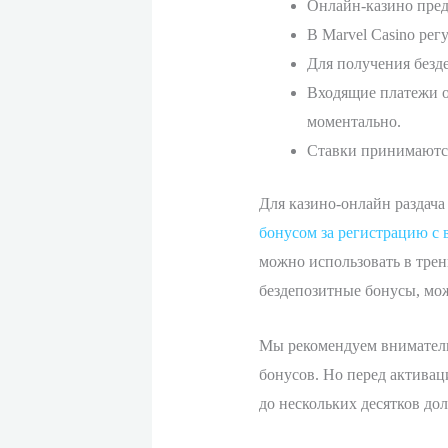
Онлайн-казино предо
В Marvel Casino рег
Для получения безде
Входящие платежи о
моментально.
Ставки принимаются 
Для казино-онлайн раздача
бонусом за регистрацию с
можно использовать в трен
бездепозитные бонусы, мож
Мы рекомендуем внимательн
бонусов. Но перед активац
до нескольких десятков дол