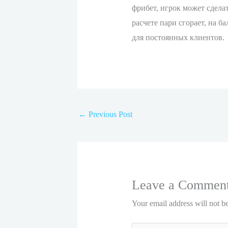
фрибет, игрок может сдела
расчете пари сгорает, на 
для постоянных клиентов.
←
Previous Post
Leave a Commen
Your email address will not b