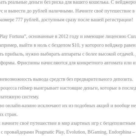
ать реальные деньги без риска для вашего кошелька. С вейджером
с и вывести до рублей наличными. Начните своё путешествие в
азмере 777 рублей, доступным сразу после вашей регистрации!
 “Play Fortuna”, основанные в 2012 году и имеющие лицензию Cur
ример, выйти в ноль с бездепом $10, у которого вейджер равен 
ть прибыль, нужно выбирать аппараты с более высокой отдачей.
атформы. Фриспины начисляются для конкретного автомата или и
невозможность вывода средств без предварительного депозита.
процесса геймер выигрывает настоящие деньги, которые в посл
платежную систему.
о онлайн-казино исключают их из подобных акций и вообще не
х стран.
и начните своё путешествие в мир азартных игр с бездепозитны
 провайдерами Pragmatic Play, Evolution, BGaming, Endorphina –