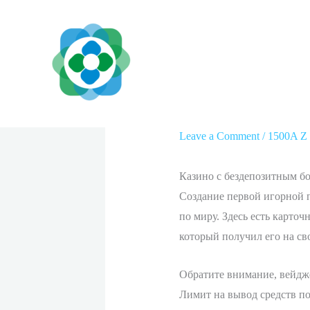
Skip
to
content
Казино с бездепози
Leave a Comment
/
1500A Z
Казино с бездепозитным бо
Создание первой игорной п
по миру. Здесь есть карточ
который получил его на св
Обратите внимание, вейдж
Лимит на вывод средств по