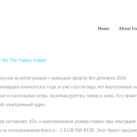
Home
About Us
тным бонусом за регистрацию с выводом средс
/ By
The Vaidya Admin
нусом за регистрацию с выводом средств без депозита 2026
лощадки относится к году, и уже спустя пару лет виртуальные к
ные и настольные игры, включая рулетку, покер и кено. Его может
ой электронный адрес.
ер составляет 45x, а максимальный размер ставки при отыгрыше
сле использования бонуса – 5 EUR/500 RUB. Этот бонус предла