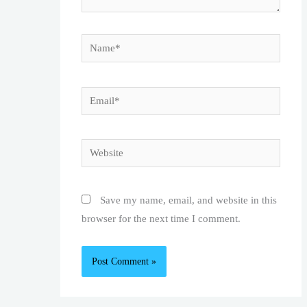
Name*
Email*
Website
Save my name, email, and website in this
browser for the next time I comment.