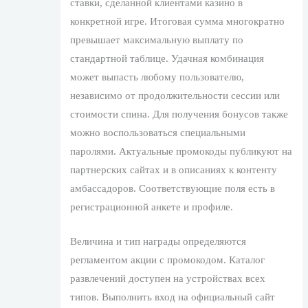
ставки, сделанной клиентами казино в
конкретной игре. Итоговая сумма многократно
превышает максимальную выплату по
стандартной таблице. Удачная комбинация
может выпасть любому пользователю,
независимо от продолжительности сессии или
стоимости спина. Для получения бонусов также
можно воспользоваться специальными
паролями. Актуальные промокоды публикуют на
партнерских сайтах и в описаниях к контенту
амбассадоров. Соответствующие поля есть в
регистрационной анкете и профиле.
Величина и тип награды определяются
регламентом акции с промокодом. Каталог
развлечений доступен на устройствах всех
типов. Выполнить вход на официальный сайт