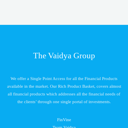
The Vaidya Group
We offer a Single Point Access for all the Financial Products
available in the market. Our Rich Product Basket, covers almost
all financial products which addresses all the financial needs of
the clients’ through one single portal of investments.
FinVine
Team Vaidya