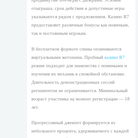
продвинутые live-игры с дилерами. Условия
отыгрыша, срок действия и допустимые игры
указываются рядом с предложением. Казино R7
предоставляет различные бонусы как новичкам,
так и постоянным игрокам.
В бесплатном формате спины оплачиваются
виртуальными жетонами. Пробный
казино R7
режим подходит для знакомства с новинками и
изучения их механик в спокойной обстановке.
Длительность демонстрационных сессий
регламентом не ограничивается. Минимальный
возраст участника на момент регистрации — 18
лет.
Прогрессивный джекпот формируется из
небольшого процента, удерживаемого с каждой