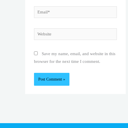
Email*
Website
Save my name, email, and website in this
browser for the next time I comment.