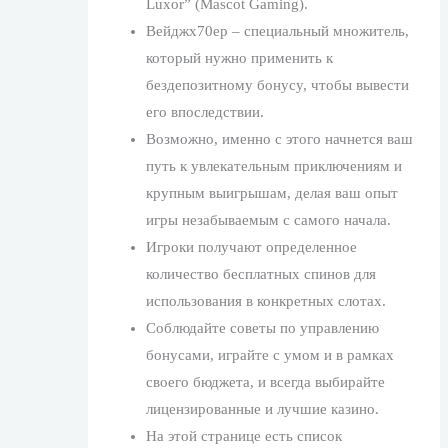
Luxor” (Mascot Gaming).
Вейджх70ер – специальный множитель,
который нужно применить к
бездепозитному бонусу, чтобы вывести
его впоследствии.
Возможно, именно с этого начнется ваш
путь к увлекательным приключениям и
крупным выигрышам, делая ваш опыт
игры незабываемым с самого начала.
Игроки получают определенное
количество бесплатных спинов для
использования в конкретных слотах.
Соблюдайте советы по управлению
бонусами, играйте с умом и в рамках
своего бюджета, и всегда выбирайте
лицензированные и лучшие казино.
На этой странице есть список