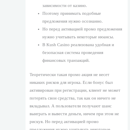
зависимости от казино.
Поэтому принимать подобные
предложения нужно осознанно.
Но перед активацией промо предложения
нужно учитывать некоторые нюансы.
В Kush Casino реализована удобная и
безопасная система проведения
финансовых транзакций.
Теоретически такая промо акция не несет
никаких рисков для игрока. Если бонус был
активирован при регистрации, клиент не может
потерять свои средства, так как он ничего не
вкладывал. А пользователи получают шанс
выиграть и вывести деньги, ничем при этом не
рискуя. Но перед активацией промо
предложения нужно учитывать некоторые