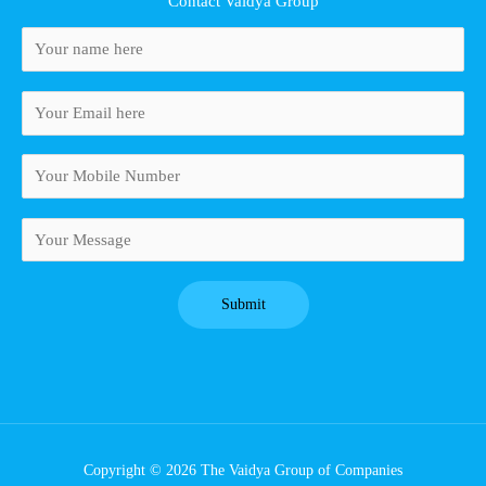
Contact Vaidya Group
Copyright © 2026 The Vaidya Group of Companies