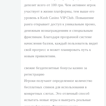
депозит всего от 100 грн. Чем активнее игрок
участвует в жизни платформы, тем выше его
уровень в Kush Casino VIP Club. Повышение
ранга открывает доступ к уникальным промо,
денежным вознаграждениям и специальным
фриспинам. Благодаря прозрачной системе
начисления баллов, каждый пользователь видит
свой прогресс и может планировать путь к
новым привилегиям.
свежие бездепозитные бонусы казино за
регистрацию
Игроки получают определенное количество
бесплатных спинов для использования в
конкретных слотах. Это отличный способ
испытать новые игры и выиграть реальные