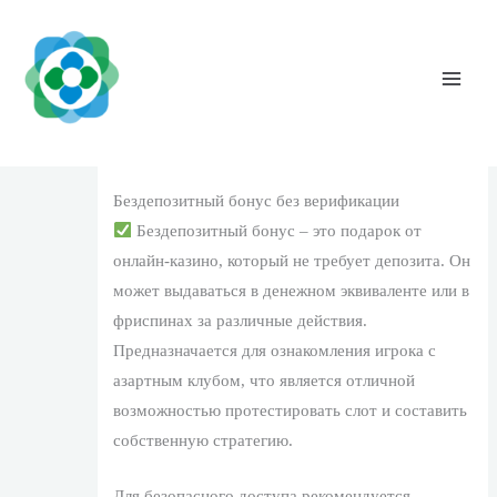
Skip
to
content
Бездепозитный бонус без верификации
Leave a Comment
/
ancorallZ 5000TR2
/ By
The
Vaidya Admin
Бездепозитный бонус без верификации
Бездепозитный бонус – это подарок от
онлайн-казино, который не требует депозита. Он
может выдаваться в денежном эквиваленте или в
фриспинах за различные действия.
Предназначается для ознакомления игрока с
азартным клубом, что является отличной
возможностью протестировать слот и составить
собственную стратегию.
Для безопасного доступа рекомендуется