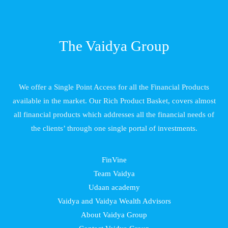
The Vaidya Group
We offer a Single Point Access for all the Financial Products
available in the market. Our Rich Product Basket, covers almost
all financial products which addresses all the financial needs of
the clients’ through one single portal of investments.
FinVine
Team Vaidya
Udaan academy
Vaidya and Vaidya Wealth Advisors
About Vaidya Group