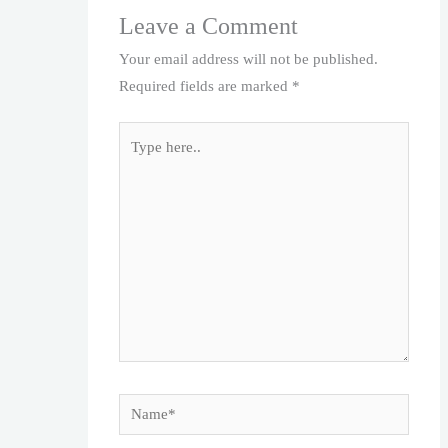
Leave a Comment
Your email address will not be published.
Required fields are marked
*
Type
here..
Name*