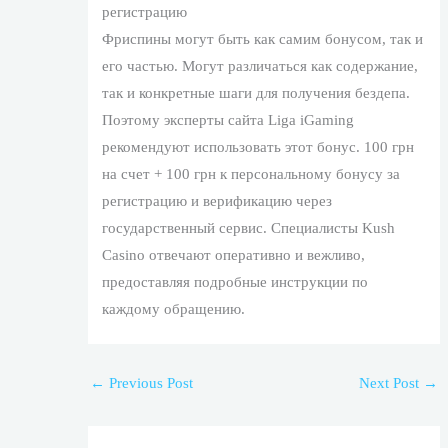
регистрацию
Фриспины могут быть как самим бонусом, так и
его частью. Могут различаться как содержание,
так и конкретные шаги для получения бездепа.
Поэтому эксперты сайта Liga iGaming
рекомендуют использовать этот бонус. 100 грн
на счет + 100 грн к персональному бонусу за
регистрацию и верификацию через
государственный сервис. Специалисты Kush
Casino отвечают оперативно и вежливо,
предоставляя подробные инструкции по
каждому обращению.
←
Previous Post
Next Post
→