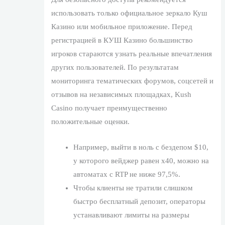
использовать только официальное зеркало Куш
Казино или мобильное приложение. Перед
регистрацией в КУШ Казино большинство
игроков стараются узнать реальные впечатления
других пользователей. По результатам
мониторинга тематических форумов, соцсетей и
отзывов на независимых площадках, Kush
Casino получает преимущественно
положительные оценки.
Например, выйти в ноль с бездепом $10,
у которого вейджер равен х40, можно на
автоматах с RTP не ниже 97,5%.
Чтобы клиенты не тратили слишком
быстро бесплатный депозит, операторы
устанавливают лимиты на размеры