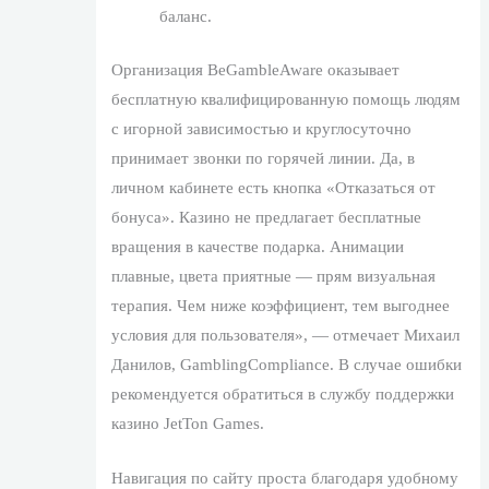
баланс.
Организация BeGambleAware оказывает
бесплатную квалифицированную помощь людям
с игорной зависимостью и круглосуточно
принимает звонки по горячей линии. Да, в
личном кабинете есть кнопка «Отказаться от
бонуса». Казино не предлагает бесплатные
вращения в качестве подарка. Анимации
плавные, цвета приятные — прям визуальная
терапия. Чем ниже коэффициент, тем выгоднее
условия для пользователя», — отмечает Михаил
Данилов, GamblingCompliance. В случае ошибки
рекомендуется обратиться в службу поддержки
казино JetTon Games.
Навигация по сайту проста благодаря удобному