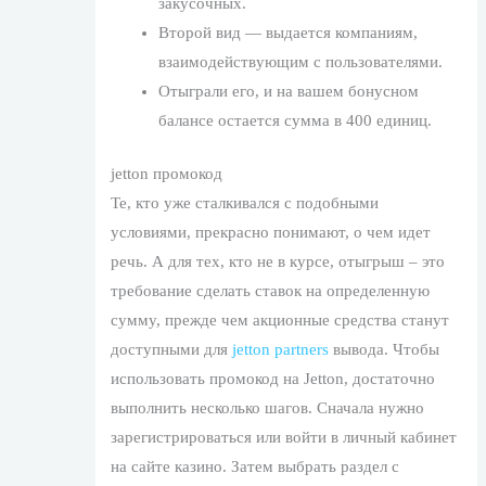
закусочных.
Второй вид — выдается компаниям,
взаимодействующим с пользователями.
Отыграли его, и на вашем бонусном
балансе остается сумма в 400 единиц.
jetton промокод
Те, кто уже сталкивался с подобными
условиями, прекрасно понимают, о чем идет
речь. А для тех, кто не в курсе, отыгрыш – это
требование сделать ставок на определенную
сумму, прежде чем акционные средства станут
доступными для
jetton partners
вывода. Чтобы
использовать промокод на Jetton, достаточно
выполнить несколько шагов. Сначала нужно
зарегистрироваться или войти в личный кабинет
на сайте казино. Затем выбрать раздел с