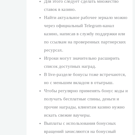
Для этого следует сделать множество
ставок в казино.
Найти актуальное рабочее зеркало можно
через официальный Telegram-канал
казино, написав в службу поддержки или
по ссылкам на проверенных партнерских
ресурсах.
Игроки могут значительно расширить
список доступных наград.
В live-разделе бонусы тоже встречаются,
но с меньшим вкладом в отыгрыш.
Чтобы регулярно применять бонус коды и
получать бесплатные спины, деньги и
прочие награды, клиентам казино нужно
искать свежие ваучеры.
Выплаты с использования бонусных
вращений зачисляются на бонусный