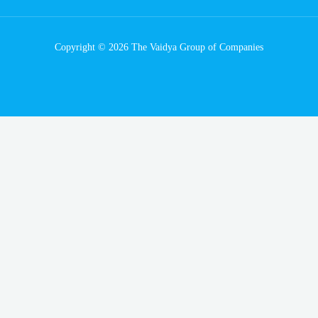
Copyright © 2026 The Vaidya Group of Companies