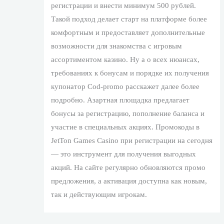
регистрации и внести минимум 500 рублей.
Такой подход делает старт на платформе более
комфортным и предоставляет дополнительные
возможности для знакомства с игровым
ассортиментом казино. Ну а о всех нюансах,
требованиях к бонусам и порядке их получения
купонатор Cod-promo расскажет далее более
подробно. Азартная площадка предлагает
бонусы за регистрацию, пополнение баланса и
участие в специальных акциях. Промокоды в
JetTon Games Casino при регистрации на сегодня
— это инструмент для получения выгодных
акций. На сайте регулярно обновляются промо
предложения, а активация доступна как новым,
так и действующим игрокам.