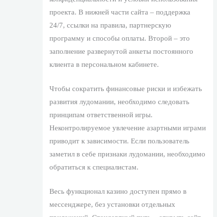
проекта. В нижней части сайта – поддержка
24/7, ссылки на правила, партнерскую
программу и способы оплаты. Второй – это
заполнение развернутой анкеты постоянного
клиента в персональном кабинете.
Чтобы сократить финансовые риски и избежать
развития лудомании, необходимо следовать
принципам ответственной игры.
Неконтролируемое увлечение азартными играми
приводит к зависимости. Если пользователь
заметил в себе признаки лудомании, необходимо
обратиться к специалистам.
Весь функционал казино доступен прямо в
мессенджере, без установки отдельных