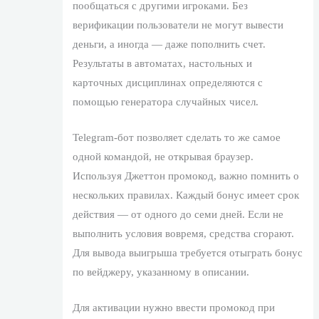
пообщаться с другими игроками. Без
верификации пользователи не могут вывести
деньги, а иногда — даже пополнить счет.
Результаты в автоматах, настольных и
карточных дисциплинах определяются с
помощью генератора случайных чисел.
Telegram-бот позволяет сделать то же самое
одной командой, не открывая браузер.
Используя Джеттон промокод, важно помнить о
нескольких правилах. Каждый бонус имеет срок
действия — от одного до семи дней. Если не
выполнить условия вовремя, средства сгорают.
Для вывода выигрыша требуется отыграть бонус
по вейджеру, указанному в описании.
Для активации нужно ввести промокод при