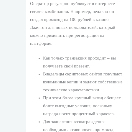
Оператор регулярно публикует в интернете
свежие комбинации. Например, недавно он
создал промокод на 100 рублей в казино
Джеттон для новых пользователей, который
можно применить при регистрации на
платформе.
Как только транзакция проходит – вы
получаете свой презент.
Владельцы скриптовых сайтов покупают
взломанные копии и задают собственные
технические характеристики.
При этом более крупный вклад обещает
более выгодные условия, поскольку
награда носит процентный характер.
Для зачисления вознаграждения
необходимо активировать промокод.