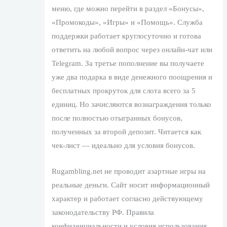
меню, где можно перейти в раздел «Бонусы»,
«Промокоды», «Игры» и «Помощь». Служба
поддержки работает круглосуточно и готова
ответить на любой вопрос через онлайн-чат или
Telegram. За третье пополнение вы получаете
уже два подарка в виде денежного поощрения и
бесплатных прокруток для слота всего за 5
единиц. Но зачисляются вознаграждения только
после полностью отыгранных бонусов,
полученных за второй депозит. Читается как
чек-лист — идеально для условия бонусов.
Rugambling.net не проводит азартные игры на
реальные деньги. Сайт носит информационный
характер и работает согласно действующему
законодательству РФ. Правила
конфиденциальности и условия использования