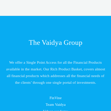
The Vaidya Group
We offer a Single Point Access for all the Financial Products
available in the market. Our Rich Product Basket, covers almost
all financial products which addresses all the financial needs of
the clients’ through one single portal of investments.
FinVine
Team Vaidya