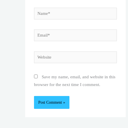
Name*
Email*
Website
Save my name, email, and website in this
browser for the next time I comment.