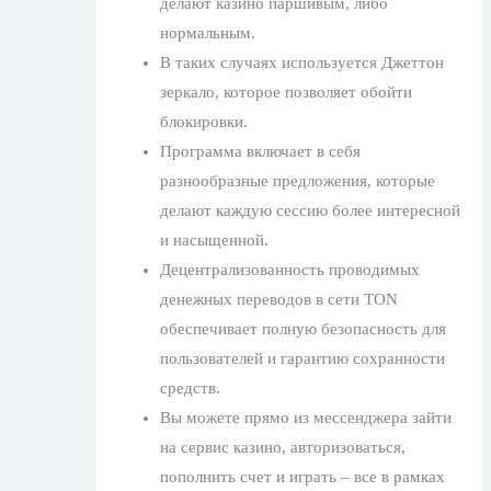
делают казино паршивым, либо
нормальным.
В таких случаях используется Джеттон
зеркало, которое позволяет обойти
блокировки.
Программа включает в себя
разнообразные предложения, которые
делают каждую сессию более интересной
и насыщенной.
Децентрализованность проводимых
денежных переводов в сети TON
обеспечивает полную безопасность для
пользователей и гарантию сохранности
средств.
Вы можете прямо из мессенджера зайти
на сервис казино, авторизоваться,
пополнить счет и играть – все в рамках