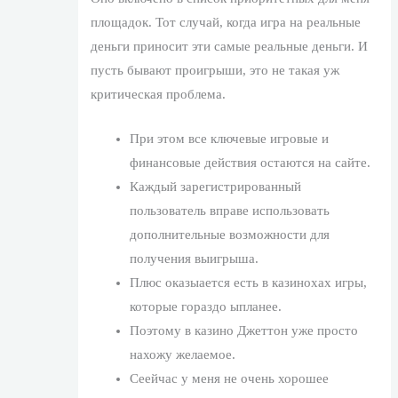
площадок. Тот случай, когда игра на реальные
деньги приносит эти самые реальные деньги. И
пусть бывают проигрыши, это не такая уж
критическая проблема.
При этом все ключевые игровые и
финансовые действия остаются на сайте.
Каждый зарегистрированный
пользователь вправе использовать
дополнительные возможности для
получения выигрыша.
Плюс оказыается есть в казинохах игры,
которые гораздо ыпланее.
Поэтому в казино Джеттон уже просто
нахожу желаемое.
Сеейчас у меня не очень хорошее