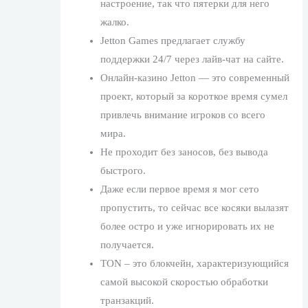
настроение, так что пятерки для него
жалко.
Jetton Games предлагает службу
поддержки 24/7 через лайв-чат на сайте.
Онлайн-казино Jetton — это современный
проект, который за короткое время сумел
привлечь внимание игроков со всего
мира.
Не проходит без заносов, без вывода
быстрого.
Даже если первое время я мог сето
пропустить, то сейчас все косяки вылазят
более остро и уже игнорировать их не
получается.
TON – это блокчейн, характеризующийся
самой высокой скоростью обработки
транзакций.