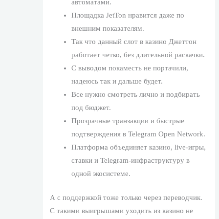
автоматами.
Площадка JetTon нравится даже по
внешним показателям.
Так что данный слот в казино Джеттон
работает четко, без длительной раскачки.
С выводом покаместь не портачили,
надеюсь так и дальше будет.
Все нужно смотреть лично и подбирать
под бюджет.
Прозрачные транзакции и быстрые
подтверждения в Telegram Open Network.
Платформа объединяет казино, live-игры,
ставки и Telegram-инфраструктуру в
одной экосистеме.
А с поддержкой тоже только через переводчик.
С такими выигрышами уходить из казино не