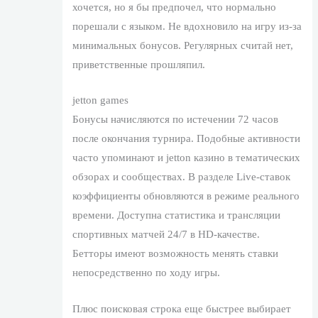
хочется, но я бы предпочел, что нормально
порешали с языком. Не вдохновило на игру из-за
минимальных бонусов. Регулярных считай нет,
приветственные прошляпил.
jetton games
Бонусы начисляются по истечении 72 часов
после окончания турнира. Подобные активности
часто упоминают и jetton казино в тематических
обзорах и сообществах. В разделе Live-ставок
коэффициенты обновляются в режиме реального
времени. Доступна статистика и трансляции
спортивных матчей 24/7 в HD-качестве.
Бетторы имеют возможность менять ставки
непосредственно по ходу игры.
Плюс поисковая строка еще быстрее выбирает