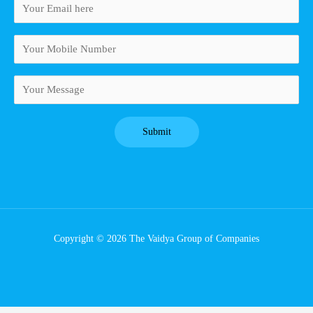
Copyright © 2026 The Vaidya Group of Companies