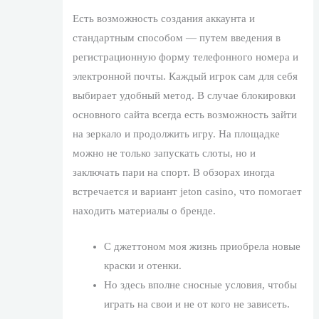
Есть возможность создания аккаунта и
стандартным способом — путем введения в
регистрационную форму телефонного номера и
электронной почты. Каждый игрок сам для себя
выбирает удобный метод. В случае блокировки
основного сайта всегда есть возможность зайти
на зеркало и продолжить игру. На площадке
можно не только запускать слоты, но и
заключать пари на спорт. В обзорах иногда
встречается и вариант jeton casino, что помогает
находить материалы о бренде.
С джеттоном моя жизнь приобрела новые
краски и отенки.
Но здесь вполне сносные условия, чтобы
играть на свои и не от кого не зависеть.