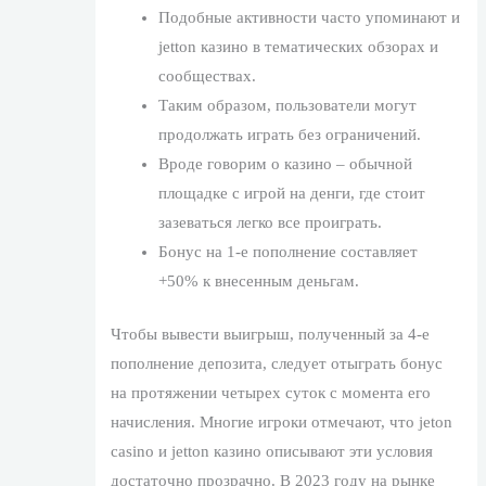
Подобные активности часто упоминают и
jetton казино в тематических обзорах и
сообществах.
Таким образом, пользователи могут
продолжать играть без ограничений.
Вроде говорим о казино – обычной
площадке с игрой на денги, где стоит
зазеваться легко все проиграть.
Бонус на 1-е пополнение составляет
+50% к внесенным деньгам.
Чтобы вывести выигрыш, полученный за 4-е
пополнение депозита, следует отыграть бонус
на протяжении четырех суток с момента его
начисления. Многие игроки отмечают, что jeton
casino и jetton казино описывают эти условия
достаточно прозрачно. В 2023 году на рынке