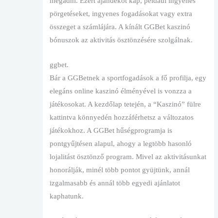
megadni. Ezért ajándékot kap, például ingyenes
pörgetéseket, ingyenes fogadásokat vagy extra
összeget a számlájára. A kínált GGBet kaszinó
bónuszok az aktivitás ösztönzésére szolgálnak.
ggbet.
Bár a GGBetnek a sportfogadások a fő profilja, egy
elegáns online kaszinó élményével is vonzza a
játékosokat. A kezdőlap tetején, a “Kaszinó” fülre
kattintva könnyedén hozzáférhetsz a változatos
játékokhoz. A GGBet hűségprogramja is
pontgyűjtésen alapul, ahogy a legtöbb hasonló
lojalitást ösztönző program. Mivel az aktivitásunkat
honorálják, minél több pontot gyüjtünk, annál
izgalmasabb és annál több egyedi ajánlatot
kaphatunk.