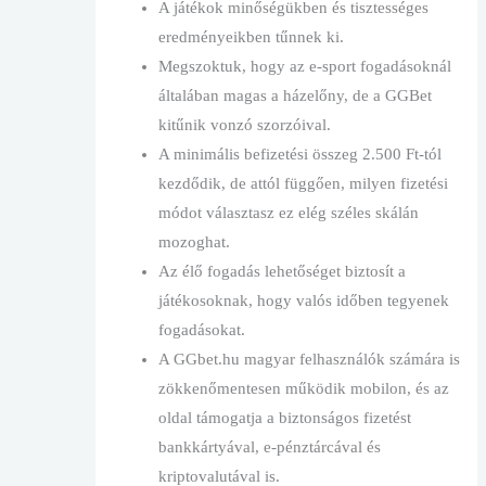
A játékok minőségükben és tisztességes
eredményeikben tűnnek ki.
Megszoktuk, hogy az e-sport fogadásoknál
általában magas a házelőny, de a GGBet
kitűnik vonzó szorzóival.
A minimális befizetési összeg 2.500 Ft-tól
kezdődik, de attól függően, milyen fizetési
módot választasz ez elég széles skálán
mozoghat.
Az élő fogadás lehetőséget biztosít a
játékosoknak, hogy valós időben tegyenek
fogadásokat.
A GGbet.hu magyar felhasználók számára is
zökkenőmentesen működik mobilon, és az
oldal támogatja a biztonságos fizetést
bankkártyával, e-pénztárcával és
kriptovalutával is.