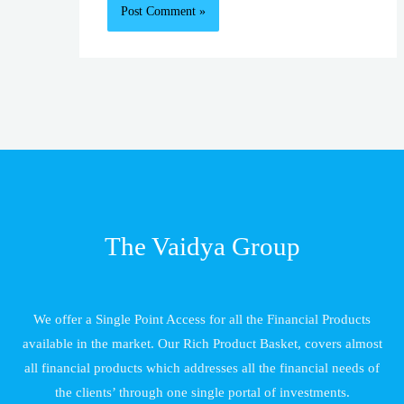
The Vaidya Group
We offer a Single Point Access for all the Financial Products
available in the market. Our Rich Product Basket, covers almost
all financial products which addresses all the financial needs of
the clients’ through one single portal of investments.