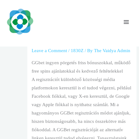
Skip
to
content
GGbet ingyen pörgetés friss bónuszokkal,
működő free spins ajánlatokkal és kedvező
feltételekkel
Leave a Comment
/
1830Z
/ By
The Vaidya Admin
GGbet ingyen pörgetés friss bónuszokkal, működő
free spins ajánlatokkal és kedvező feltételekkel
A regisztrációt különböző közösségi média
platformokon keresztül is el tudod végezni, például
Facebook fiókkal, vagy X-en keresztül, de Google
vagy Apple fiókkal is nyithatsz számlát. Mi a
hagyományos GGBet regisztrációs módot ajánljuk,
hiszen biztonságosabb, ha nincs összekötve más
fiókoddal. A GGBet regisztrációját az alternatív
linken keresztül tudod elvégezni. Tapasztalataink