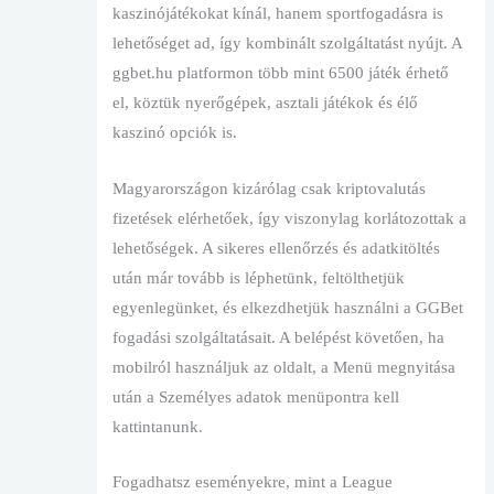
kaszinójátékokat kínál, hanem sportfogadásra is
lehetőséget ad, így kombinált szolgáltatást nyújt. A
ggbet.hu platformon több mint 6500 játék érhető
el, köztük nyerőgépek, asztali játékok és élő
kaszinó opciók is.
Magyarországon kizárólag csak kriptovalutás
fizetések elérhetőek, így viszonylag korlátozottak a
lehetőségek. A sikeres ellenőrzés és adatkitöltés
után már tovább is léphetünk, feltölthetjük
egyenlegünket, és elkezdhetjük használni a GGBet
fogadási szolgáltatásait. A belépést követően, ha
mobilról használjuk az oldalt, a Menü megnyitása
után a Személyes adatok menüpontra kell
kattintanunk.
Fogadhatsz eseményekre, mint a League