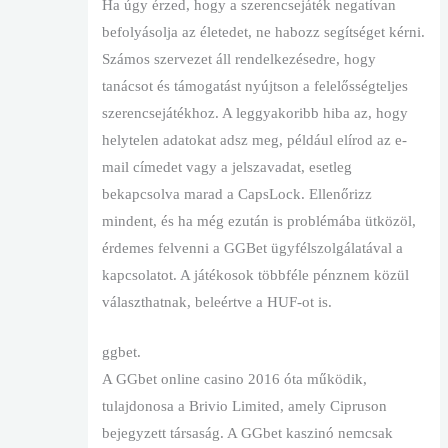
Ha úgy érzed, hogy a szerencsejáték negatívan
befolyásolja az életedet, ne habozz segítséget kérni.
Számos szervezet áll rendelkezésedre, hogy
tanácsot és támogatást nyújtson a felelősségteljes
szerencsejátékhoz. A leggyakoribb hiba az, hogy
helytelen adatokat adsz meg, például elírod az e-
mail címedet vagy a jelszavadat, esetleg
bekapcsolva marad a CapsLock. Ellenőrizz
mindent, és ha még ezután is problémába ütközöl,
érdemes felvenni a GGBet ügyfélszolgálatával a
kapcsolatot. A játékosok többféle pénznem közül
választhatnak, beleértve a HUF-ot is.
ggbet.
A GGbet online casino 2016 óta működik,
tulajdonosa a Brivio Limited, amely Cipruson
bejegyzett társaság. A GGbet kaszinó nemcsak