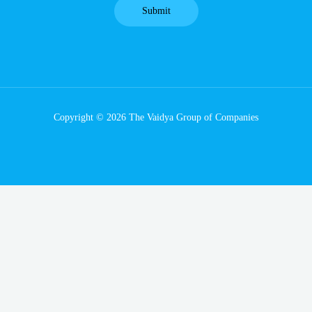
Copyright © 2026 The Vaidya Group of Companies