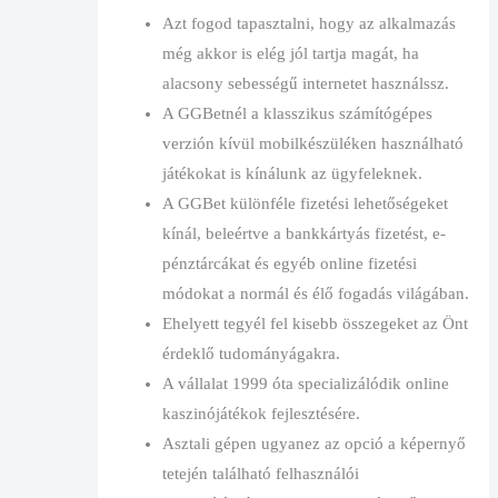
Azt fogod tapasztalni, hogy az alkalmazás
még akkor is elég jól tartja magát, ha
alacsony sebességű internetet használssz.
A GGBetnél a klasszikus számítógépes
verzión kívül mobilkészüléken használható
játékokat is kínálunk az ügyfeleknek.
A GGBet különféle fizetési lehetőségeket
kínál, beleértve a bankkártyás fizetést, e-
pénztárcákat és egyéb online fizetési
módokat a normál és élő fogadás világában.
Ehelyett tegyél fel kisebb összegeket az Önt
érdeklő tudományágakra.
A vállalat 1999 óta specializálódik online
kaszinójátékok fejlesztésére.
Asztali gépen ugyanez az opció a képernyő
tetején található felhasználói