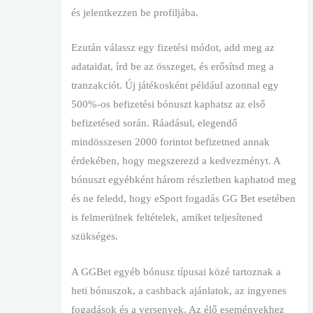
és jelentkezzen be profiljába.
Ezután válassz egy fizetési módot, add meg az
adataidat, írd be az összeget, és erősítsd meg a
tranzakciót. Új játékosként például azonnal egy
500%-os befizetési bónuszt kaphatsz az első
befizetésed során. Ráadásul, elegendő
mindösszesen 2000 forintot befizetned annak
érdekében, hogy megszerezd a kedvezményt. A
bónuszt egyébként három részletben kaphatod meg
és ne feledd, hogy eSport fogadás GG Bet esetében
is felmerülnek feltételek, amiket teljesítened
szükséges.
A GGBet egyéb bónusz típusai közé tartoznak a
heti bónuszok, a cashback ajánlatok, az ingyenes
fogadások és a versenyek. Az élő eseményekhez