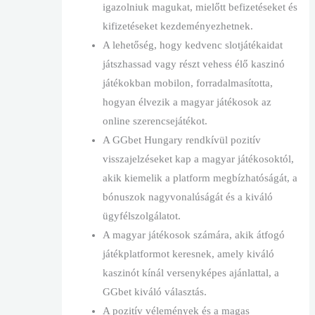
igazolniuk magukat, mielőtt befizetéseket és
kifizetéseket kezdeményezhetnek.
A lehetőség, hogy kedvenc slotjátékaidat
játszhassad vagy részt vehess élő kaszinó
játékokban mobilon, forradalmasította,
hogyan élvezik a magyar játékosok az
online szerencsejátékot.
A GGbet Hungary rendkívül pozitív
visszajelzéseket kap a magyar játékosoktól,
akik kiemelik a platform megbízhatóságát, a
bónuszok nagyvonalúságát és a kiváló
ügyfélszolgálatot.
A magyar játékosok számára, akik átfogó
játékplatformot keresnek, amely kiváló
kaszinót kínál versenyképes ajánlattal, a
GGbet kiváló választás.
A pozitív vélemények és a magas