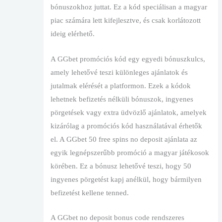
bónuszokhoz juttat. Ez a kód speciálisan a magyar
piac számára lett kifejlesztve, és csak korlátozott
ideig elérhető.
A GGbet promóciós kód egy egyedi bónuszkulcs,
amely lehetővé teszi különleges ajánlatok és
jutalmak elérését a platformon. Ezek a kódok
lehetnek befizetés nélküli bónuszok, ingyenes
pörgetések vagy extra üdvözlő ajánlatok, amelyek
kizárólag a promóciós kód használatával érhetők
el. A GGbet 50 free spins no deposit ajánlata az
egyik legnépszerűbb promóció a magyar játékosok
körében. Ez a bónusz lehetővé teszi, hogy 50
ingyenes pörgetést kapj anélkül, hogy bármilyen
befizetést kellene tenned.
A GGbet no deposit bonus code rendszeres