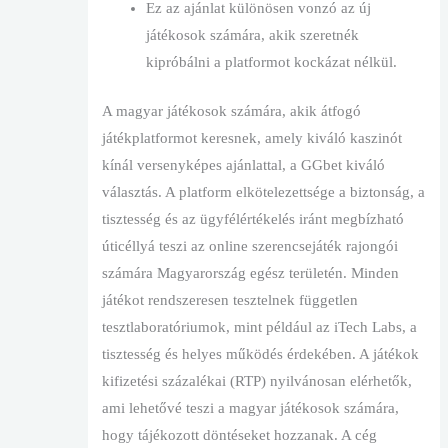
Ez az ajánlat különösen vonzó az új
játékosok számára, akik szeretnék
kipróbálni a platformot kockázat nélkül.
A magyar játékosok számára, akik átfogó
játékplatformot keresnek, amely kiváló kaszinót
kínál versenyképes ajánlattal, a GGbet kiváló
választás. A platform elkötelezettsége a biztonság, a
tisztesség és az ügyfélértékelés iránt megbízható
úticéllyá teszi az online szerencsejáték rajongói
számára Magyarország egész területén. Minden
játékot rendszeresen tesztelnek független
tesztlaboratóriumok, mint például az iTech Labs, a
tisztesség és helyes működés érdekében. A játékok
kifizetési százalékai (RTP) nyilvánosan elérhetők,
ami lehetővé teszi a magyar játékosok számára,
hogy tájékozott döntéseket hozzanak. A cég