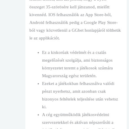
összeget 35-szörösére kell játszanod, mielőtt
kivennéd. IOS felhasználók az App Store-ból,
Android felhasználók pedig a Google Play Store-
ból vagy közvetlenül a GGbet honlapjáról tölthetik
le az applikációt.
Ez a kiskorúak védelmét és a csalás
megelőzését szolgálja, ami biztonságos
környezetet teremt a játékosok számára
Magyarország egész területén.
Ezeket a játékokban felhasználva valódi
pénzt nyerhetsz, amit azonban csak
bizonyos feltételek teljesítése után vehetsz
ki.
A cég együttműködik játékosvédelmi
szervezetekkel és aktívan népszerűsíti a