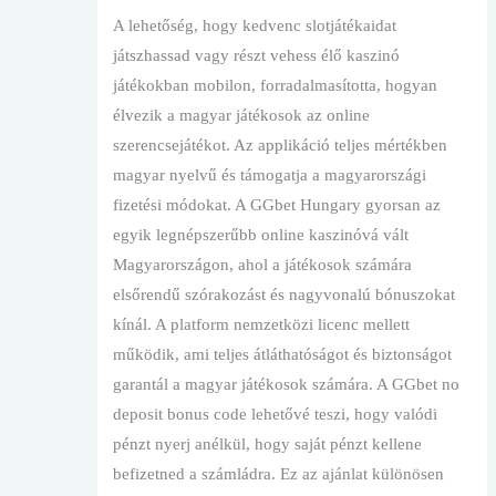
A lehetőség, hogy kedvenc slotjátékaidat
játszhassad vagy részt vehess élő kaszinó
játékokban mobilon, forradalmasította, hogyan
élvezik a magyar játékosok az online
szerencsejátékot. Az applikáció teljes mértékben
magyar nyelvű és támogatja a magyarországi
fizetési módokat. A GGbet Hungary gyorsan az
egyik legnépszerűbb online kaszinóvá vált
Magyarországon, ahol a játékosok számára
elsőrendű szórakozást és nagyvonalú bónuszokat
kínál. A platform nemzetközi licenc mellett
működik, ami teljes átláthatóságot és biztonságot
garantál a magyar játékosok számára. A GGbet no
deposit bonus code lehetővé teszi, hogy valódi
pénzt nyerj anélkül, hogy saját pénzt kellene
befizetned a számládra. Ez az ajánlat különösen