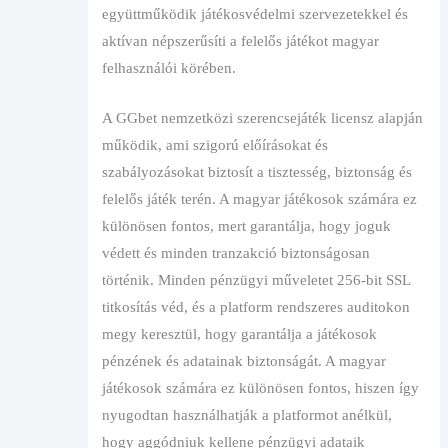
együttműködik játékosvédelmi szervezetekkel és
aktívan népszerűsíti a felelős játékot magyar
felhasználói körében.
A GGbet nemzetközi szerencsejáték licensz alapján
működik, ami szigorú előírásokat és
szabályozásokat biztosít a tisztesség, biztonság és
felelős játék terén. A magyar játékosok számára ez
különösen fontos, mert garantálja, hogy joguk
védett és minden tranzakció biztonságosan
történik. Minden pénzügyi műveletet 256-bit SSL
titkosítás véd, és a platform rendszeres auditokon
megy keresztül, hogy garantálja a játékosok
pénzének és adatainak biztonságát. A magyar
játékosok számára ez különösen fontos, hiszen így
nyugodtan használhatják a platformot anélkül,
hogy aggódniuk kellene pénzügyi adataik