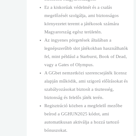
Ez a kiskorúak védelmét és a csalás
megelőzését szolgálja, ami biztonságos
környezetet teremt a játékosok számára
Magyarország egész területén.
Az ingyenes pörgetések általában a
legnépszerűbb slot játékokban használhatók
fel, mint például a Starburst, Book of Dead,
vagy a Gates of Olympus.
A GGbet nemzetközi szerencsejáték licensz
alapján működik, ami szigorú előírásokat és
szabályozásokat biztosít a tisztesség,
biztonság és felelős játék terén.
Regisztráció közben a megfelelő mezőbe
beírod a GGHUN2025 kódot, ami
automatikusan aktiválja a hozzá tartozó
bónuszokat.