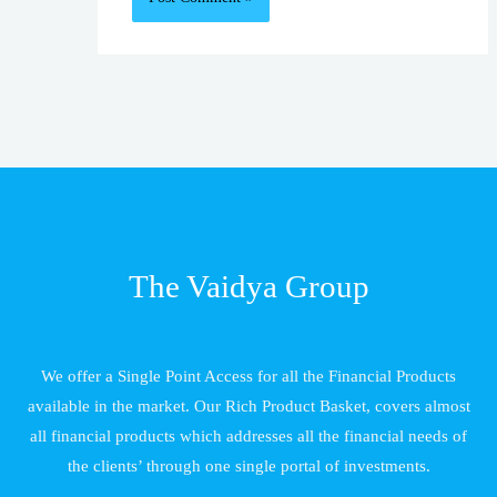
The Vaidya Group
We offer a Single Point Access for all the Financial Products
available in the market. Our Rich Product Basket, covers almost
all financial products which addresses all the financial needs of
the clients’ through one single portal of investments.