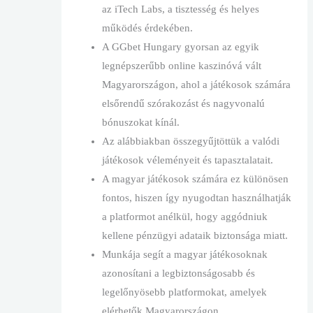
az iTech Labs, a tisztesség és helyes
működés érdekében.
A GGbet Hungary gyorsan az egyik
legnépszerűbb online kaszinóvá vált
Magyarországon, ahol a játékosok számára
elsőrendű szórakozást és nagyvonalú
bónuszokat kínál.
Az alábbiakban összegyűjtöttük a valódi
játékosok véleményeit és tapasztalatait.
A magyar játékosok számára ez különösen
fontos, hiszen így nyugodtan használhatják
a platformot anélkül, hogy aggódniuk
kellene pénzügyi adataik biztonsága miatt.
Munkája segít a magyar játékosoknak
azonosítani a legbiztonságosabb és
legelőnyösebb platformokat, amelyek
elérhetők Magyarországon.