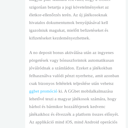
szigorúan betartja a jogi követelményeket az
életkor-ellenőrzés terén. Az új játékosoknak
hivatalos dokumentumok benyújtásával kell
igazolniuk magukat, mielőtt befizetéseket és
kifizetéseket kezdeményezhetnek.
A no deposit bonus aktiválása után az ingyenes
pörgetések vagy bónuszforintok automatikusan
jóváíródnak a számládon. Ezeket a játékokban
felhasználva valódi pénzt nyerhetsz, amit azonban
csak bizonyos feltételek teljesítése után vehetsz
ggbet promóció
ki. A GGbet mobilalkalmazása
lehetővé teszi a magyar játékosok számára, hogy
bárhol és bármikor hozzáférjenek kedvenc
játékaikhoz és élvezzék a platform összes előnyét.
Az applikáció mind iOS, mind Android operációs