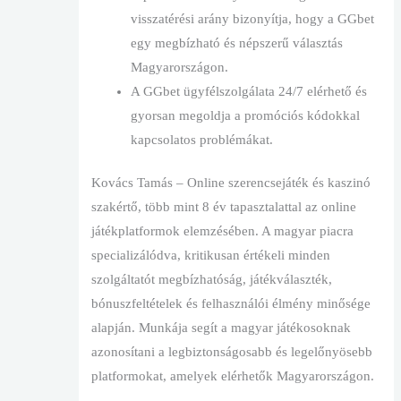
visszatérési arány bizonyítja, hogy a GGbet
egy megbízható és népszerű választás
Magyarországon.
A GGbet ügyfélszolgálata 24/7 elérhető és
gyorsan megoldja a promóciós kódokkal
kapcsolatos problémákat.
Kovács Tamás – Online szerencsejáték és kaszinó
szakértő, több mint 8 év tapasztalattal az online
játékplatformok elemzésében. A magyar piacra
specializálódva, kritikusan értékeli minden
szolgáltatót megbízhatóság, játékválaszték,
bónuszfeltételek és felhasználói élmény minősége
alapján. Munkája segít a magyar játékosoknak
azonosítani a legbiztonságosabb és legelőnyösebb
platformokat, amelyek elérhetők Magyarországon.