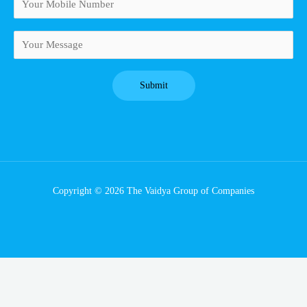
Copyright © 2026 The Vaidya Group of Companies