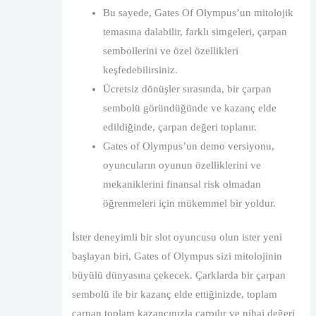
Bu sayede, Gates Of Olympus’un mitolojik
temasına dalabilir, farklı simgeleri, çarpan
sembollerini ve özel özellikleri
keşfedebilirsiniz.
Ücretsiz dönüşler sırasında, bir çarpan
sembolü göründüğünde ve kazanç elde
edildiğinde, çarpan değeri toplanır.
Gates of Olympus’un demo versiyonu,
oyuncuların oyunun özelliklerini ve
mekaniklerini finansal risk olmadan
öğrenmeleri için mükemmel bir yoldur.
İster deneyimli bir slot oyuncusu olun ister yeni
başlayan biri, Gates of Olympus sizi mitolojinin
büyülü dünyasına çekecek. Çarklarda bir çarpan
sembolü ile bir kazanç elde ettiğinizde, toplam
çarpan toplam kazancınızla çarpılır ve nihai değeri