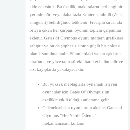
elde edersiniz. Bu özellik, makaraların herhangi bir
yerinde dört veya daha fazla Scatter sembolü (Zeus
simgeleri) belirdiğinde tetiklenir. Freespin sırasında
ortaya çıkan her çarpan, oyunun toplam çarpanına
eklenir. Gates of Olympus oyunu modern grafiklere
sahiptir ve bu da şüphesiz slotun güçlü bir noktası
olarak sunulmaktadır. Sütunlardaki yanan ışıkların
etrafında ve yüce tanrı sürekli hareket halindedir ve
sizi kayıplarda yakalayacaktır.
Bu, yüksek meblağlarla oynamak isteyen
oyuncular için Gates Of Olympus’un
özellikle etkili olduğu anlamına gelir.
Geleneksel slot oyunlarının aksine, Gates of
Olympus “Her Yerde Ödeme”
mekanizmasını kullanır.