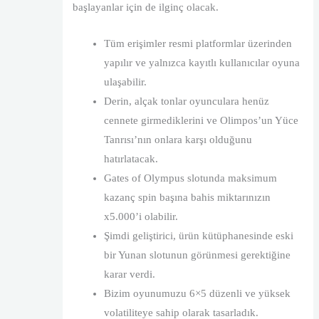
başlayanlar için de ilginç olacak.
Tüm erişimler resmi platformlar üzerinden
yapılır ve yalnızca kayıtlı kullanıcılar oyuna
ulaşabilir.
Derin, alçak tonlar oyunculara henüz
cennete girmediklerini ve Olimpos’un Yüce
Tanrısı’nın onlara karşı olduğunu
hatırlatacak.
Gates of Olympus slotunda maksimum
kazanç spin başına bahis miktarınızın
x5.000’i olabilir.
Şimdi geliştirici, ürün kütüphanesinde eski
bir Yunan slotunun görünmesi gerektiğine
karar verdi.
Bizim oyunumuzu 6×5 düzenli ve yüksek
volatiliteye sahip olarak tasarladık.