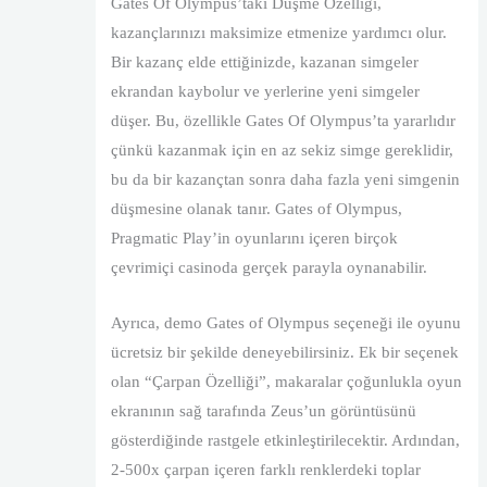
Gates Of Olympus’taki Düşme Özelliği,
kazançlarınızı maksimize etmenize yardımcı olur.
Bir kazanç elde ettiğinizde, kazanan simgeler
ekrandan kaybolur ve yerlerine yeni simgeler
düşer. Bu, özellikle Gates Of Olympus’ta yararlıdır
çünkü kazanmak için en az sekiz simge gereklidir,
bu da bir kazançtan sonra daha fazla yeni simgenin
düşmesine olanak tanır. Gates of Olympus,
Pragmatic Play’in oyunlarını içeren birçok
çevrimiçi casinoda gerçek parayla oynanabilir.
Ayrıca, demo Gates of Olympus seçeneği ile oyunu
ücretsiz bir şekilde deneyebilirsiniz. Ek bir seçenek
olan “Çarpan Özelliği”, makaralar çoğunlukla oyun
ekranının sağ tarafında Zeus’un görüntüsünü
gösterdiğinde rastgele etkinleştirilecektir. Ardından,
2-500x çarpan içeren farklı renklerdeki toplar