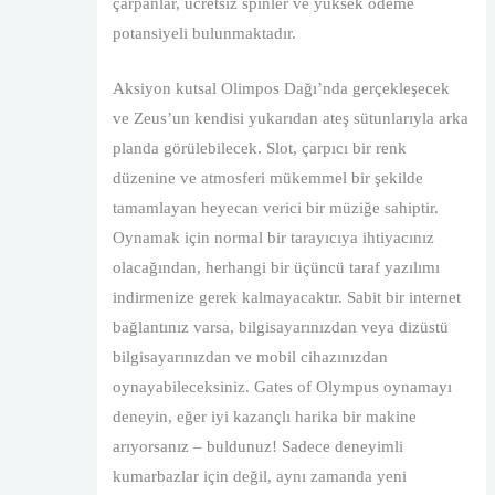
çarpanlar, ücretsiz spinler ve yüksek ödeme
potansiyeli bulunmaktadır.
Aksiyon kutsal Olimpos Dağı’nda gerçekleşecek
ve Zeus’un kendisi yukarıdan ateş sütunlarıyla arka
planda görülebilecek. Slot, çarpıcı bir renk
düzenine ve atmosferi mükemmel bir şekilde
tamamlayan heyecan verici bir müziğe sahiptir.
Oynamak için normal bir tarayıcıya ihtiyacınız
olacağından, herhangi bir üçüncü taraf yazılımı
indirmenize gerek kalmayacaktır. Sabit bir internet
bağlantınız varsa, bilgisayarınızdan veya dizüstü
bilgisayarınızdan ve mobil cihazınızdan
oynayabileceksiniz. Gates of Olympus oynamayı
deneyin, eğer iyi kazançlı harika bir makine
arıyorsanız – buldunuz! Sadece deneyimli
kumarbazlar için değil, aynı zamanda yeni