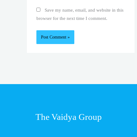
Save my name, email, and website in this
browser for the next time I comment.
The Vaidya Group