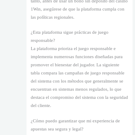
tanto, antes de usar un bono sin depósito del casino
1Win, asegúrese de que la plataforma cumpla con
las políticas regionales.
¿Esta plataforma sigue prácticas de juego
responsable?
La plataforma prioriza el juego responsable e
implementa numerosas funciones diseñadas para
promover el bienestar del jugador. La siguiente
tabla compara las campañas de juego responsable
del sistema con los métodos que generalmente se
encuentran en sistemas menos regulados, lo que
destaca el compromiso del sistema con la seguridad
del cliente.
¿Cómo puedo garantizar que mi experiencia de
apuestas sea segura y legal?