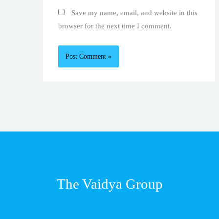
Save my name, email, and website in this
browser for the next time I comment.
The Vaidya Group