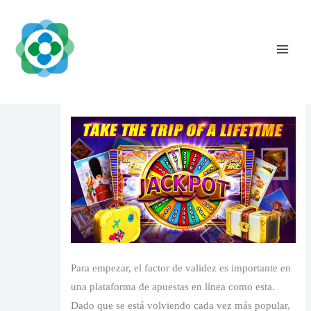
Skip
to
content
Explicación de la validez de 1Win: ¿Es
segura para tu estado?
Leave a Comment
/
1
/ By
The Vaidya Admin
Para empezar, el factor de validez es importante en
una plataforma de apuestas en línea como esta.
Dado que se está volviendo cada vez más popular,