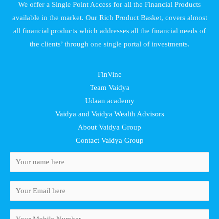
We offer a Single Point Access for all the Financial Products
available in the market. Our Rich Product Basket, covers almost
all financial products which addresses all the financial needs of
the clients’ through one single portal of investments.
FinVine
Team Vaidya
Udaan academy
Vaidya and Vaidya Wealth Advisors
About Vaidya Group
Contact Vaidya Group