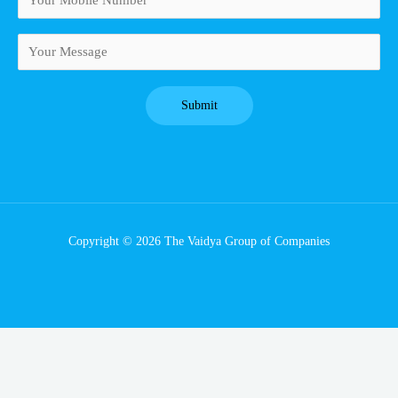
Copyright © 2026 The Vaidya Group of Companies