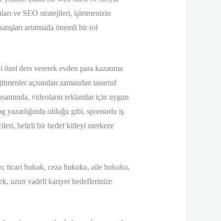
arı ve SEO stratejileri, işletmenizin
atışları artırmada önemli bir rol
içi özel ders vererek evden para kazanma
 eğitmenler açısından zamandan tasarruf
psamında, videoların reklamlar için uygun
og yazarlığında olduğu gibi, sponsorlu iş
leri, belirli bir hedef kitleyi merkeze
in; ticari hukuk, ceza hukuku, aile hukuku,
k, uzun vadeli kariyer hedeflerinize