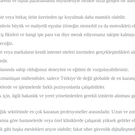
caretin ve dijital pazarlamanın büyümesiyle birlikte hızla gelişen bir alan
bir veya birkaç ürün üzerinden işe koyulmak daha mantıklı olabilir.
nlerin büyük ve maliyetli eşyalar (örneğin otomobil ya da motosiklet) ol
iş fikirleri ve hangi işte para var diye merak ediyorsanız takipte kal
yeceğiz.
ri veya markaların kendi internet siteleri üzerinden gerçekleştirdikleri a
edir.
alanında sahip olduğunuz deneyimi ve eğitimi de vurgulayabilirsiniz.
zmanlaşan mühendisler, sadece Türkiye’de değil globalde de en kazançlı
örlerde ve işletmelerde farklı pozisyonlarda çalışabilirler.
 için, ilgili bakanlık ve yerel yönetimlerden gerekli izinlerin alınması 
ağlık sektöründe en çok kazanan profesyoneller arasındadır. Uzun ve zor
ına göre hastanelerde veya özel kliniklerde çalışarak yüksek gelirler e
k gibi başka meslekleri arıyor olabilir; fakat siber güvenlik dijitalleşme