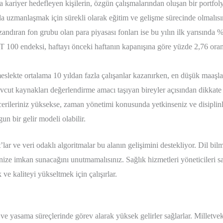
a kariyer hedefleyen kişilerin, özgün çalışmalarından oluşan bir portfo
da uzmanlaşmak için sürekli olarak eğitim ve gelişme sürecinde olmalısı
ndıran fon grubu olan para piyasası fonları ise bu yılın ilk yarısında %28
T 100 endeksi, haftayı önceki haftanın kapanışına göre yüzde 2,76 ora
slekte ortalama 10 yıldan fazla çalışanlar kazanırken, en düşük maaşla
cut kaynakları değerlendirme amacı taşıyan bireyler açısından dikkate 
rileriniz yüksekse, zaman yönetimi konusunda yetkinseniz ve disiplinli 
gun bir gelir modeli olabilir.
lar ve veri odaklı algoritmalar bu alanın gelişimini destekliyor. Dil bil
ize imkan sunacağını unutmamalısınız. Sağlık hizmetleri yöneticileri sa
ve kaliteyi yükseltmek için çalışırlar.
ve yasama süreçlerinde görev alarak yüksek gelirler sağlarlar. Milletvekil