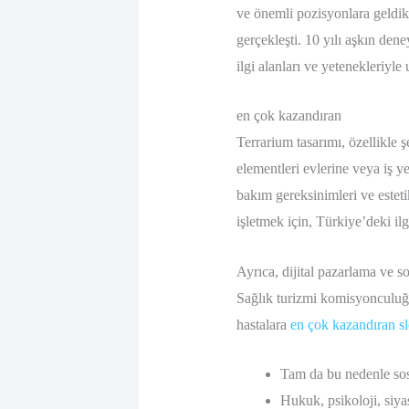
ve önemli pozisyonlara geldikç
gerçekleşti. 10 yılı aşkın den
ilgi alanları ve yetenekleriyle
en çok kazandıran
Terrarium tasarımı, özellikle 
elementleri evlerine veya iş y
bakım gereksinimleri ve esteti
işletmek için, Türkiye’deki il
Ayrıca, dijital pazarlama ve s
Sağlık turizmi komisyonculuğu,
hastalara
en çok kazandıran sl
Tam da bu nedenle sos
Hukuk, psikoloji, siyas