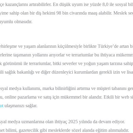
e kazançlarını artırabilirler. En düşük uyum ise yüzde 8,0 ile sosyal bi
eyime sahip olan bir diş hekimi 98 bin civarında maaş alabilir. Meslek s
 uyumlu olmasıdır.
şehirleşme ve yaşam alanlarının küçülmesiyle birlikte Türkiye’de artan bir
erlerine taşımanın yollarını arıyorlar ve terrariumlar bu ihtiyaca müke
k görünümü ile terrariumlar, bitki severler ve yoğun yaşam tarzına sahip 
gili sağlık bakanlığı ve diğer düzenleyici kurumlardan gerekli izin ve lis
osyal medya kullanımı, marka bilinirliğini artırma ve müşteri tabanını ge
 online pazarlama ve satış için mükemmel bir alandır. Etkili bir web sit
ot
ulaşmanızı sağlar.
yal medya uzmanlarına olan ihtiyaç 2025 yılında da devam ediyor.
et bilimi, gazetecilik gibi mesleklerde sözel alanda eğitim alınmalıdır.