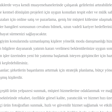
iklerde veya kendi muayenehanelerinde çalışarak gelirlerini artırabilirle
e kentsel dönüşüm projeleri için uygun konutları tespit eder ve mülk sahi
aları için online satış ve pazarlama, geniş bir müşteri kitlesine ulaşmak
er hangileri sorusunun cevabını bilmek, uzun vadeli kariyer hedeflerin
hayat sürmenizi sağlayacaktır.
 giyim konularında uzmanlaşmış kişilere yönelik moda danışmanlığı hizme
 bilgilere dayanarak yatırım kararı verilmesi beklentilerinize uygun so
 işler üzerinden yeni bir yatırıma başlamak isteyen girişimciler için haz
i keşfedebilirsiniz.
nlar; şirketlerin başarılarını artırmak için stratejik planlama, bütçe yö
mış kişilerdir.
 çeşitli ürün yelpazesi sunmak, müşteri hizmetlerine odaklanmak ve ma
 sektöründe rekabet, özellikle görsel kalite, yaratıcılık ve hizmet hızı
kçi ürün fotoğrafları sunmak, hızlı ve güvenilir hizmet sağlamak ve etkil