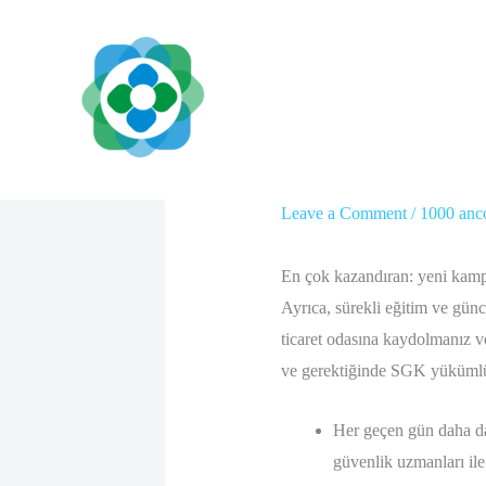
Skip
to
content
En çok kazandıran: 
Leave a Comment
/
1000 anc
En çok kazandıran: yeni kam
Ayrıca, sürekli eğitim ve günc
ticaret odasına kaydolmanız ve
ve gerektiğinde SGK yükümlülü
Her geçen gün daha da 
güvenlik uzmanları ile 