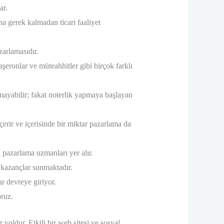
ar.
a gerek kalmadan ticari faaliyet
zarlamasıdır.
taşeronlar ve müteahhitler gibi birçok farklı
ayabilir; fakat noterlik yapmaya başlayan
erir ve içerisinde bir miktar pazarlama da
pazarlama uzmanları yer alır.
k kazançlar sunmaktadır.
r devreye giriyor.
oruz.
ir yoldur. Etkili bir web sitesi ve sosyal