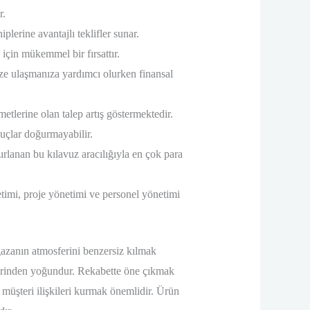
r.
plerine avantajlı teklifler sunar.
 için mükemmel bir fırsattır.
ize ulaşmanıza yardımcı olurken finansal
tlerine olan talep artış göstermektedir.
nuçlar doğurmayabilir.
ırlanan bu kılavuz aracılığıyla en çok para
netimi, proje yönetimi ve personel yönetimi
ğazanın atmosferini benzersiz kılmak
 üzerinden yoğundur. Rekabette öne çıkmak
i müşteri ilişkileri kurmak önemlidir. Ürün