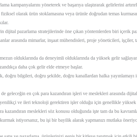
arlama kampanyalarını yöneterek ve başarıya ulaştırarak gelirlerini artırırl
n fiziksel olarak ürün stoklamasına veya ürünle doğrudan temas kurmasın
ılar.
 dijital pazarlama stratejilerinde öne çıkan yöntemlerden biri içerik pa
anlar arasında mimarlar, inşaat mühendisleri, proje yöneticileri, işçiler, 
mezun olduklarında da deneyimli olduklarında da yüksek gelir sağlayam
zandıkça daha çok gelir elde etmeye başlar.
, doğru bilgileri, doğru şekilde, doğru kanallardan halka yayınlamayı iç
eleceğin en çok para kazandıran işleri ve meslekleri arasında dijital 
enilikçi ve ileri teknoloji gerektiren işler olduğu için genellikle yükse
ara kazandıran meslekleri söz konusu olduğunda işte tam da bu kavramla
urmak istiyorsanız, bu işi bir bayilik alarak yapmanızı mutlaka öneriy
ne satış ve pazarlama, ürünlerinizi geniş bir kitleye tanıtmak için etkili b