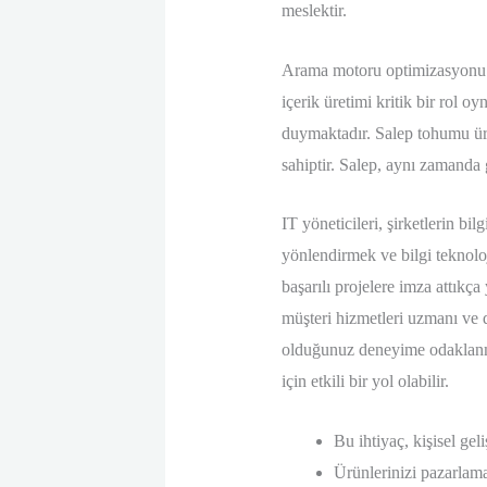
meslektir.
Arama motoru optimizasyonu (S
içerik üretimi kritik bir rol 
duymaktadır. Salep tohumu üre
sahiptir. Salep, aynı zamanda 
IT yöneticileri, şirketlerin bi
yönlendirmek ve bilgi teknoloj
başarılı projelere imza attıkç
müşteri hizmetleri uzmanı ve 
olduğunuz deneyime odaklanmak 
için etkili bir yol olabilir.
Bu ihtiyaç, kişisel ge
Ürünlerinizi pazarlama