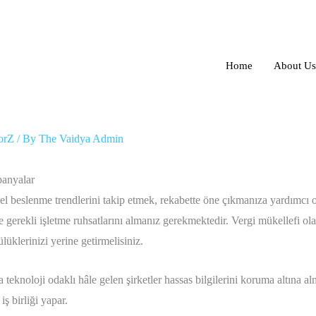
Home
About Us
yeni kampanyalar
orZ
/ By
The Vaidya Admin
panyalar
el beslenme trendlerini takip etmek, rekabette öne çıkmanıza yardımcı o
 gerekli işletme ruhsatlarını almanız gerekmektedir. Vergi mükellefi ola
klerinizi yerine getirmelisiniz.
teknoloji odaklı hâle gelen şirketler hassas bilgilerini koruma altına a
iş birliği yapar.