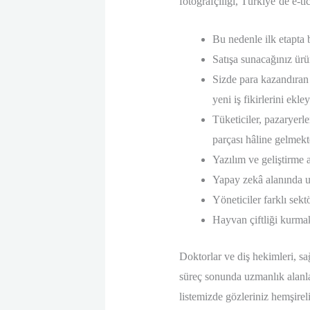
fotoğrafçılığı, Türkiye’de e-ti
Bu nedenle ilk etapta 
Satışa sunacağınız ürü
Sizde para kazandıran 
yeni iş fikirlerini ekle
Tüketiciler, pazaryerle
parçası hâline gelmekt
Yazılım ve geliştirme 
Yapay zekâ alanında u
Yöneticiler farklı sekt
Hayvan çiftliği kurmak
Doktorlar ve diş hekimleri, s
süreç sonunda uzmanlık alanlar
listemizde gözleriniz hemşireli