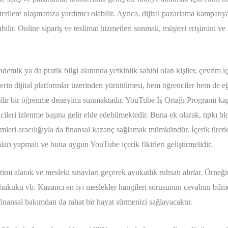
erilere ulaşmanıza yardımcı olabilir. Ayrıca, dijital pazarlama kampanyal
ilir. Online sipariş ve teslimat hizmetleri sunmak, müşteri erişimini ve s
emik ya da pratik bilgi alanında yetkinlik sahibi olan kişiler, çevrim 
imlerin dijital platformlar üzerinden yürütülmesi, hem öğrenciler hem de
ilir bir öğrenme deneyimi sunmaktadır. YouTube İş Ortağı Programı ka
icileri izlenme başına gelir elde edebilmektedir. Buna ek olarak, tıpkı bl
temleri aracılığıyla da finansal kazanç sağlamak mümkündür. İçerik üretici
aları yapmalı ve buna uygun YouTube içerik fikirleri geliştirmelidir.
timi alarak ve mesleki sınavları geçerek avukatlık ruhsatı alırlar. Örneğ
hukuku vb. Kazancı en iyi meslekler hangileri sorusunun cevabını bilme
inansal bakımdan da rahat bir hayat sürmenizi sağlayacaktır.