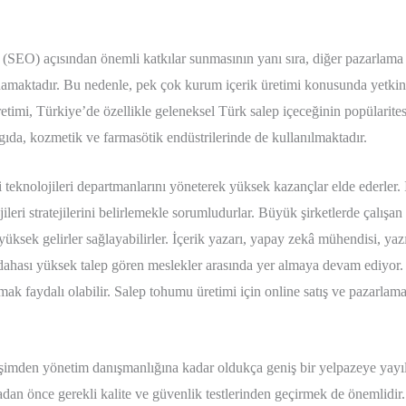
EO) açısından önemli katkılar sunmasının yanı sıra, diğer pazarlama f
oynamaktadır. Bu nedenle, pek çok kurum içerik üretimi konusunda yetkin s
timi, Türkiye’de özellikle geleneksel Türk salep içeceğinin popülarites
gıda, kozmetik ve farmasötik endüstrilerinde de kullanılmaktadır.
lgi teknolojileri departmanlarını yöneterek yüksek kazançlar elde ederler.
ileri stratejilerini belirlemekle sorumludurlar. Büyük şirketlerde çalışa
a yüksek gelirler sağlayabilirler. İçerik yazarı, yapay zekâ mühendisi, y
dahası yüksek talep gören meslekler arasında yer almaya devam ediyor.
faydalı olabilir. Salep tohumu üretimi için online satış ve pazarlama, 
lişimden yönetim danışmanlığına kadar oldukça geniş bir yelpazeye yayı
dan önce gerekli kalite ve güvenlik testlerinden geçirmek de önemlidir.