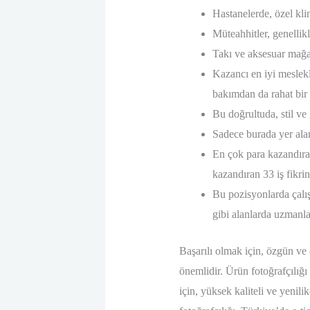
Hastanelerde, özel klin
Müteahhitler, genellikl
Takı ve aksesuar mağaz
Kazancı en iyi meslekl
bakımdan da rahat bir 
Bu doğrultuda, stil ve
Sadece burada yer alan
En çok para kazandıran
kazandıran 33 iş fikrin
Bu pozisyonlarda çalışa
gibi alanlarda uzmanlaş
Başarılı olmak için, özgün ve
önemlidir. Ürün fotoğrafçılığı
için, yüksek kaliteli ve yenili