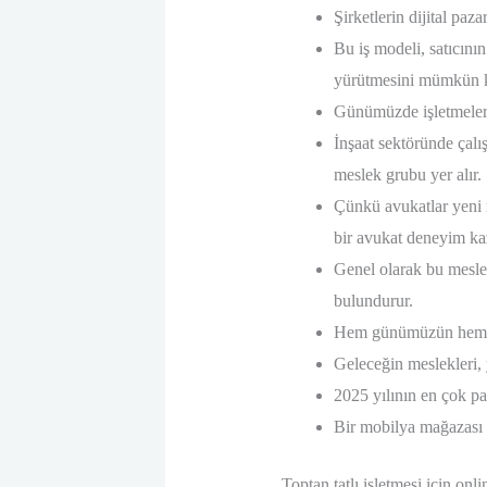
Şirketlerin dijital paz
Bu iş modeli, satıcını
yürütmesini mümkün k
Günümüzde işletmelerin
İnşaat sektöründe çalış
meslek grubu yer alır.
Çünkü avukatlar yeni 
bir avukat deneyim ka
Genel olarak bu meslek
bulundurur.
Hem günümüzün hem de g
Geleceğin meslekleri, y
2025 yılının en çok p
Bir mobilya mağazası k
Toptan tatlı işletmesi için onli