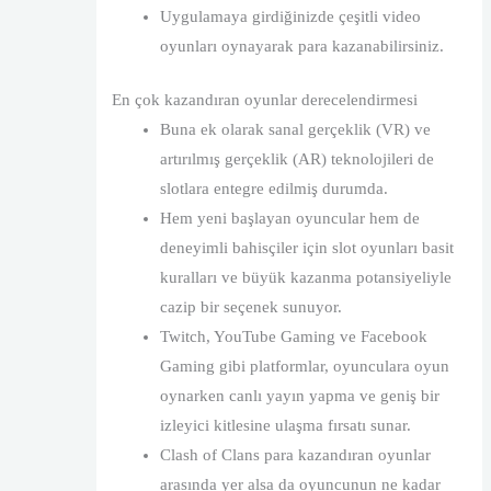
Uygulamaya girdiğinizde çeşitli video
oyunları oynayarak para kazanabilirsiniz.
En çok kazandıran oyunlar derecelendirmesi
Buna ek olarak sanal gerçeklik (VR) ve
artırılmış gerçeklik (AR) teknolojileri de
slotlara entegre edilmiş durumda.
Hem yeni başlayan oyuncular hem de
deneyimli bahisçiler için slot oyunları basit
kuralları ve büyük kazanma potansiyeliyle
cazip bir seçenek sunuyor.
Twitch, YouTube Gaming ve Facebook
Gaming gibi platformlar, oyunculara oyun
oynarken canlı yayın yapma ve geniş bir
izleyici kitlesine ulaşma fırsatı sunar.
Clash of Clans para kazandıran oyunlar
arasında yer alsa da oyuncunun ne kadar