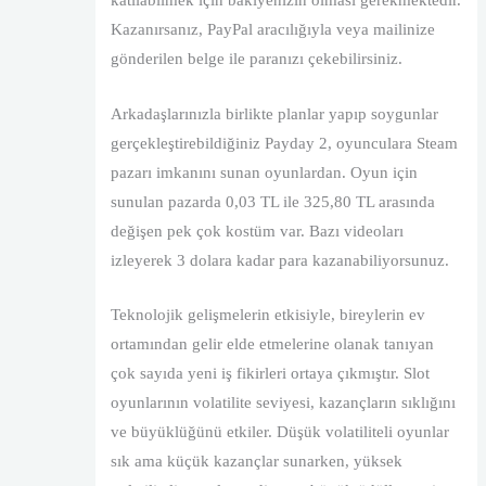
katılabilmek için bakiyenizin olması gerekmektedir.
Kazanırsanız, PayPal aracılığıyla veya mailinize
gönderilen belge ile paranızı çekebilirsiniz.
Arkadaşlarınızla birlikte planlar yapıp soygunlar
gerçekleştirebildiğiniz Payday 2, oyunculara Steam
pazarı imkanını sunan oyunlardan. Oyun için
sunulan pazarda 0,03 TL ile 325,80 TL arasında
değişen pek çok kostüm var. Bazı videoları
izleyerek 3 dolara kadar para kazanabiliyorsunuz.
Teknolojik gelişmelerin etkisiyle, bireylerin ev
ortamından gelir elde etmelerine olanak tanıyan
çok sayıda yeni iş fikirleri ortaya çıkmıştır. Slot
oyunlarının volatilite seviyesi, kazançların sıklığını
ve büyüklüğünü etkiler. Düşük volatiliteli oyunlar
sık ama küçük kazançlar sunarken, yüksek