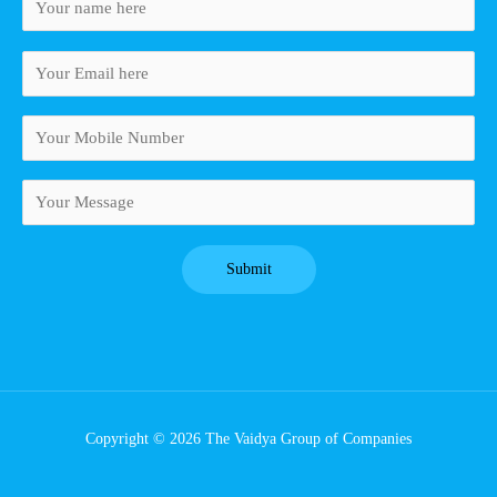
Copyright © 2026 The Vaidya Group of Companies