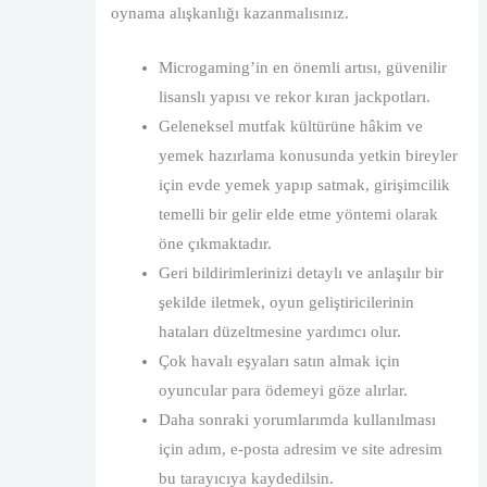
oynama alışkanlığı kazanmalısınız.
Microgaming’in en önemli artısı, güvenilir
lisanslı yapısı ve rekor kıran jackpotları.
Geleneksel mutfak kültürüne hâkim ve
yemek hazırlama konusunda yetkin bireyler
için evde yemek yapıp satmak, girişimcilik
temelli bir gelir elde etme yöntemi olarak
öne çıkmaktadır.
Geri bildirimlerinizi detaylı ve anlaşılır bir
şekilde iletmek, oyun geliştiricilerinin
hataları düzeltmesine yardımcı olur.
Çok havalı eşyaları satın almak için
oyuncular para ödemeyi göze alırlar.
Daha sonraki yorumlarımda kullanılması
için adım, e-posta adresim ve site adresim
bu tarayıcıya kaydedilsin.