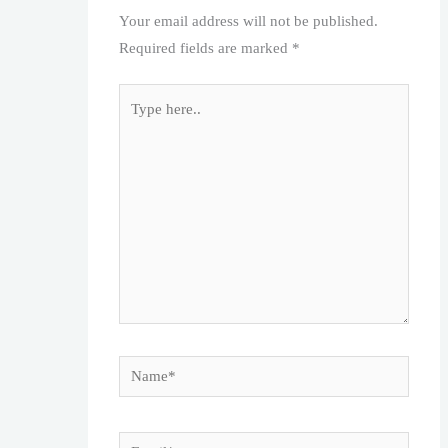
Your email address will not be published.
Required fields are marked
*
Type
here..
Name*
Email*