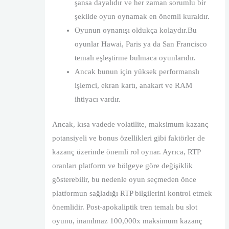
şansa dayalıdır ve her zaman sorumlu bir
şekilde oyun oynamak en önemli kuraldır.
Oyunun oynanışı oldukça kolaydır.Bu
oyunlar Hawai, Paris ya da San Francisco
temalı eşleştirme bulmaca oyunlarıdır.
Ancak bunun için yüksek performanslı
işlemci, ekran kartı, anakart ve RAM
ihtiyacı vardır.
Ancak, kısa vadede volatilite, maksimum kazanç
potansiyeli ve bonus özellikleri gibi faktörler de
kazanç üzerinde önemli rol oynar. Ayrıca, RTP
oranları platform ve bölgeye göre değişiklik
gösterebilir, bu nedenle oyun seçmeden önce
platformun sağladığı RTP bilgilerini kontrol etmek
önemlidir. Post-apokaliptik tren temalı bu slot
oyunu, inanılmaz 100,000x maksimum kazanç