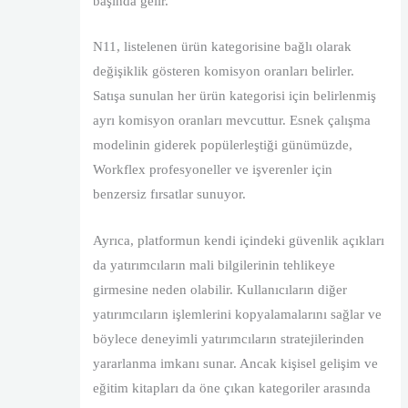
başında gelir.
N11, listelenen ürün kategorisine bağlı olarak
değişiklik gösteren komisyon oranları belirler.
Satışa sunulan her ürün kategorisi için belirlenmiş
ayrı komisyon oranları mevcuttur. Esnek çalışma
modelinin giderek popülerleştiği günümüzde,
Workflex profesyoneller ve işverenler için
benzersiz fırsatlar sunuyor.
Ayrıca, platformun kendi içindeki güvenlik açıkları
da yatırımcıların mali bilgilerinin tehlikeye
girmesine neden olabilir. Kullanıcıların diğer
yatırımcıların işlemlerini kopyalamalarını sağlar ve
böylece deneyimli yatırımcıların stratejilerinden
yararlanma imkanı sunar. Ancak kişisel gelişim ve
eğitim kitapları da öne çıkan kategoriler arasında