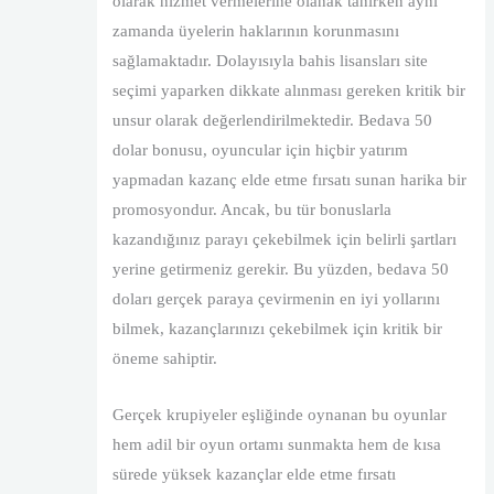
olarak hizmet vermelerine olanak tanırken aynı
zamanda üyelerin haklarının korunmasını
sağlamaktadır. Dolayısıyla bahis lisansları site
seçimi yaparken dikkate alınması gereken kritik bir
unsur olarak değerlendirilmektedir. Bedava 50
dolar bonusu, oyuncular için hiçbir yatırım
yapmadan kazanç elde etme fırsatı sunan harika bir
promosyondur. Ancak, bu tür bonuslarla
kazandığınız parayı çekebilmek için belirli şartları
yerine getirmeniz gerekir. Bu yüzden, bedava 50
doları gerçek paraya çevirmenin en iyi yollarını
bilmek, kazançlarınızı çekebilmek için kritik bir
öneme sahiptir.
Gerçek krupiyeler eşliğinde oynanan bu oyunlar
hem adil bir oyun ortamı sunmakta hem de kısa
sürede yüksek kazançlar elde etme fırsatı