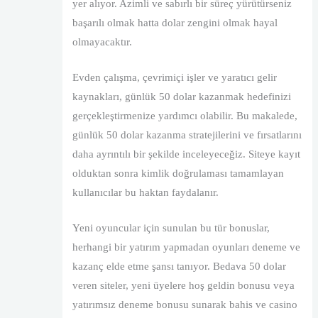
yer alıyor. Azimli ve sabırlı bir süreç yürütürseniz
başarılı olmak hatta dolar zengini olmak hayal
olmayacaktır.
Evden çalışma, çevrimiçi işler ve yaratıcı gelir
kaynakları, günlük 50 dolar kazanmak hedefinizi
gerçekleştirmenize yardımcı olabilir. Bu makalede,
günlük 50 dolar kazanma stratejilerini ve fırsatlarını
daha ayrıntılı bir şekilde inceleyeceğiz. Siteye kayıt
olduktan sonra kimlik doğrulaması tamamlayan
kullanıcılar bu haktan faydalanır.
Yeni oyuncular için sunulan bu tür bonuslar,
herhangi bir yatırım yapmadan oyunları deneme ve
kazanç elde etme şansı tanıyor. Bedava 50 dolar
veren siteler, yeni üyelere hoş geldin bonusu veya
yatırımsız deneme bonusu sunarak bahis ve casino