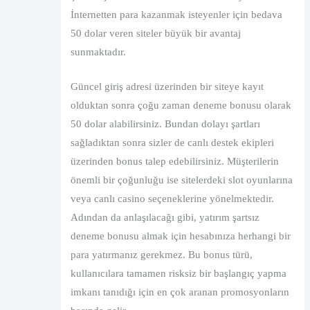
İnternetten para kazanmak isteyenler için bedava
50 dolar veren siteler büyük bir avantaj
sunmaktadır.
Güncel giriş adresi üzerinden bir siteye kayıt
olduktan sonra çoğu zaman deneme bonusu olarak
50 dolar alabilirsiniz. Bundan dolayı şartları
sağladıktan sonra sizler de canlı destek ekipleri
üzerinden bonus talep edebilirsiniz. Müşterilerin
önemli bir çoğunluğu ise sitelerdeki slot oyunlarına
veya canlı casino seçeneklerine yönelmektedir.
Adından da anlaşılacağı gibi, yatırım şartsız
deneme bonusu almak için hesabınıza herhangi bir
para yatırmanız gerekmez. Bu bonus türü,
kullanıcılara tamamen risksiz bir başlangıç yapma
imkanı tanıdığı için en çok aranan promosyonların