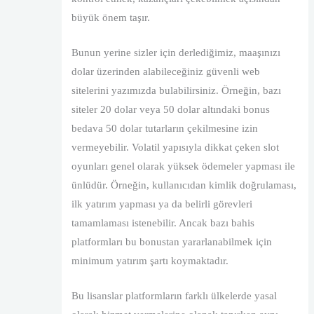
büyük önem taşır.
Bunun yerine sizler için derlediğimiz, maaşınızı
dolar üzerinden alabileceğiniz güvenli web
sitelerini yazımızda bulabilirsiniz. Örneğin, bazı
siteler 20 dolar veya 50 dolar altındaki bonus
bedava 50 dolar tutarların çekilmesine izin
vermeyebilir. Volatil yapısıyla dikkat çeken slot
oyunları genel olarak yüksek ödemeler yapması ile
ünlüdür. Örneğin, kullanıcıdan kimlik doğrulaması,
ilk yatırım yapması ya da belirli görevleri
tamamlaması istenebilir. Ancak bazı bahis
platformları bu bonustan yararlanabilmek için
minimum yatırım şartı koymaktadır.
Bu lisanslar platformların farklı ülkelerde yasal