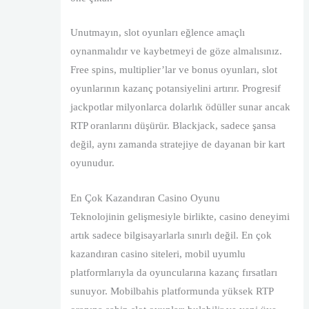
Unutmayın, slot oyunları eğlence amaçlı
oynanmalıdır ve kaybetmeyi de göze almalısınız.
Free spins, multiplier’lar ve bonus oyunları, slot
oyunlarının kazanç potansiyelini artırır. Progresif
jackpotlar milyonlarca dolarlık ödüller sunar ancak
RTP oranlarını düşürür. Blackjack, sadece şansa
değil, aynı zamanda stratejiye de dayanan bir kart
oyunudur.
En Çok Kazandıran Casino Oyunu
Teknolojinin gelişmesiyle birlikte, casino deneyimi
artık sadece bilgisayarlarla sınırlı değil. En çok
kazandıran casino siteleri, mobil uyumlu
platformlarıyla da oyuncularına kazanç fırsatları
sunuyor. Mobilbahis platformunda yüksek RTP