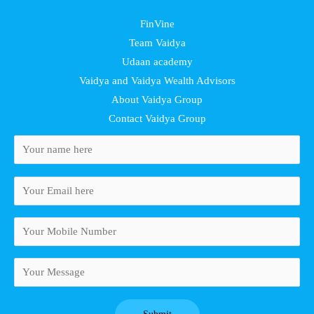
FinVine
Team Vaidya
Udaan academy
Vaidya and Vaidya Wealth Advisors
About Vaidya Group
Contact Vaidya Group