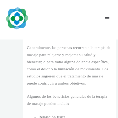
Skip
to
content
¿Cómo puede el masaje contribuir a mi
bienestar?
Leave a Comment
/
1
/ By
The Vaidya Admin
Generalmente, las personas recurren a la terapia de
masaje para relajarse y mejorar su salud y
bienestar, o para tratar alguna dolencia específica,
como el dolor o la limitación de movimiento. Los
estudios sugieren que el tratamiento de masaje
puede contribuir a ambos objetivos.
Algunos de los beneficios generales de la terapia
de masaje pueden incluir:
Relajación física