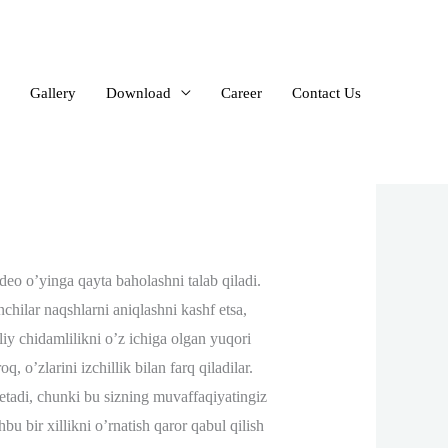
Gallery
Download
Career
Contact Us
eo o’yinga qayta baholashni talab qiladi.
chilar naqshlarni aniqlashni kashf etsa,
liy chidamlilikni o’z ichiga olgan yuqori
, o’zlarini izchillik bilan farq qiladilar.
 etadi, chunki bu sizning muvaffaqiyatingiz
hbu bir xillikni o’rnatish qaror qabul qilish