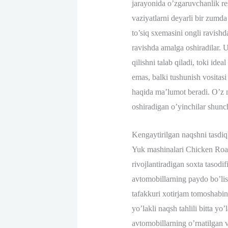
jarayonida o’zgaruvchanlik res
vaziyatlarni deyarli bir zumda
to’siq sxemasini ongli ravishd
ravishda amalga oshiradilar. 
qilishni talab qiladi, toki id
emas, balki tushunish vositasi 
haqida ma’lumot beradi. O’z mu
oshiradigan o’yinchilar shunch
Kengaytirilgan naqshni tasdiql
Yuk mashinalari Chicken Roadd
rivojlantiradigan soxta tasodif
avtomobillarning paydo bo’lish
tafakkuri xotirjam tomoshabi
yo’lakli naqsh tahlili bitta y
avtomobillarning o’rnatilgan 