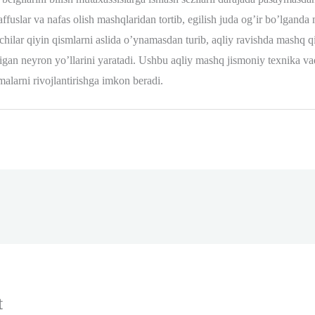
naffuslar va nafas olish mashqlaridan tortib, egilish juda og’ir bo’lgand
hilar qiyin qismlarni aslida o’ynamasdan turib, aqliy ravishda mashq qi
gan neyron yo’llarini yaratadi. Ushbu aqliy mashq jismoniy texnika vaqt
larni rivojlantirishga imkon beradi.
t