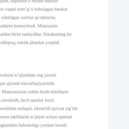
shi, bajarilish o’rtasida maxsus
mmo vaqtni noto’g’ri baholagan harakat
a oshirilgan xavfsiz qo’shimcha
atlarni kamaytiradi. Mutaxassis
lardan birini tanlaydilar. Harakatning bu
lliqroq, estetik jihatdan yoqimli
arorlarni to’plashdan eng yaxshi
gan qiymati muvaffaqiyatsizlik
. Mutaxassislar ushbu hisob-kitoblarni
a asoslanib, hech qanday kuch
borishdan tashqari, ishonchli quvvat yig’ish
onus takliflarini to’plash uchun optimal
nglatishini baholashga yordam beradi.