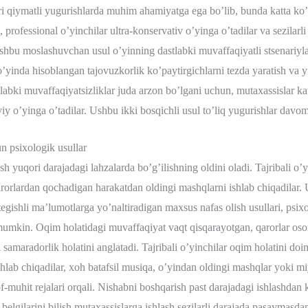
i qiymatli yugurishlarda muhim ahamiyatga ega bo’lib, bunda katta ko’pa
 professional o’yinchilar ultra-konservativ o’yinga o’tadilar va sezilarl
Ushbu moslashuvchan usul o’yinning dastlabki muvaffaqiyatli stsenariyla
 o’yinda hisoblangan tajovuzkorlik ko’paytirgichlarni tezda yaratish va
tlabki muvaffaqiyatsizliklar juda arzon bo’lgani uchun, mutaxassislar k
iy o’yinga o’tadilar. Ushbu ikki bosqichli usul to’liq yugurishlar davom
n psixologik usullar
h yuqori darajadagi lahzalarda bo’g’ilishning oldini oladi. Tajribali o’yi
rorlardan qochadigan harakatdan oldingi mashqlarni ishlab chiqadilar.
tegishli ma’lumotlarga yo’naltiradigan maxsus nafas olish usullari, psixo
 mumkin. Oqim holatidagi muvaffaqiyat vaqt qisqarayotgan, qarorlar oson
samaradorlik holatini anglatadi. Tajribali o’yinchilar oqim holatini do
 ishlab chiqadilar, xoh batafsil musiqa, o’yindan oldingi mashqlar yoki 
of-muhit rejalari orqali. Nishabni boshqarish past darajadagi ishlashdan 
belgilarini bilish mutaxassislarga ishlash sezilarli darajada pasaymasda