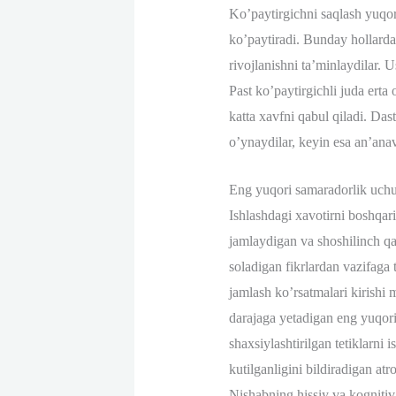
Ko’paytirgichni saqlash yuqor
ko’paytiradi. Bunday hollarda,
rivojlanishni ta’minlaydilar. 
Past ko’paytirgichli juda erta
katta xavfni qabul qiladi. Das
o’ynaydilar, keyin esa an’anav
Eng yuqori samaradorlik uchu
Ishlashdagi xavotirni boshqaris
jamlaydigan va shoshilinch qa
soladigan fikrlardan vazifaga 
jamlash ko’rsatmalari kirishi
darajaga yetadigan eng yuqori 
shaxsiylashtirilgan tetiklarni
kutilganligini bildiradigan atr
Nishabning hissiy va kognitiv 