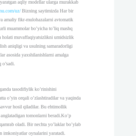
ar yaratgan aqliy modellar ularga murakkab
unu.com/uz/
Bizning saytimizda Har bir
i va amaliy fikr-mulohazalarni avtomatik
 turli muammolar bo’yicha to’liq mashq
h holati muvaffaqiyatsizlikni umidsizlik
ilish aniqligi va usulning samaradorligi
llar asosida yaxshilanishlarni amalga
 o’sadi.
anda tasodifiylik ko’rinishini
tta o’yin orqali o’zlashtiradilar va yaqinda
avvur hosil qiladilar. Bu ehtimollik
 anglatadigan tomonlarni beradi.Ko’p
m qamrab oladi. Bir nechta yo’laklar bo’ylab
n imkoniyatlar oynalarini yaratadi.