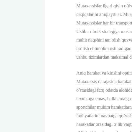
Mutaxassislar ilgari qiyin o’t
daqiqalarini aniqlaydilar. Mua
Mutaxassislar har bir transport
Ushbu ritmik strategiya moslas
muhit naqshini tan olish quvva
bo’lish ehtimolini oshiradigan
ushbu tizimlardan maksimal d
Aniq harakat va kirishni optim
Mutaxassis darajasida harakat
o’rtasidagi farq odatda alohid
texnikaga emas, balki amalga o
sportchilar muhim harakatlarni
faoliyatlarini navbatga qo’yis
harakatlar orasidagi o’lik va