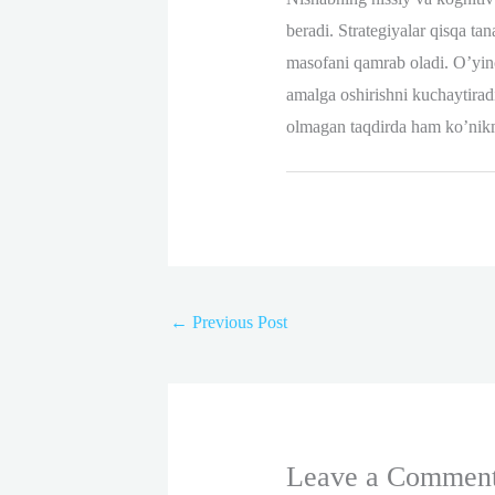
beradi. Strategiyalar qisqa ta
masofani qamrab oladi. O’yinc
amalga oshirishni kuchaytiradi
olmagan taqdirda ham ko’nikma
←
Previous Post
Leave a Commen