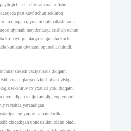
ytirgichlar har bir samarali o’tishni
i darajada past xavf uchun sekinroq
ridan olingan qiymatni optimallashtiradi.
 yuqori qiymatli maydonlarga erishish uchun
atta ko’paytirgichlarga yetguncha kuchli
ida kutilgan qiymatni optimallashtiradi.
nchilar stressli vaziyatlarda diqqatni
 Ushbu mashqlarga qiziqishni tashvishga
logik tekshiruv ro’yxatlari yoki diqqatni
 tuyuladigan va ijro aniqligi eng yuqori
imiy ravishda yaratadigan
miyalariga eng yuqori samaradorlik
kelib chiqadigan umidsizlikni oldini oladi.
n oldin qarshi choralarni ko’rish imkonini