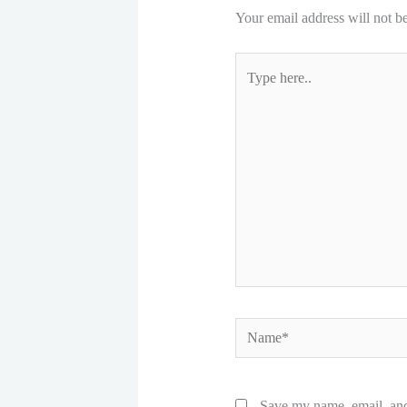
Your email address will not b
Type
here..
Name*
Save my name, email, and 