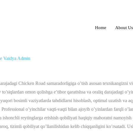
Home
About Us
texnikasi qo’llanmasi
e Vaidya Admin
darajadagi Chicken Road samaradorligiga o’tish asosan texnikangizni vid
to’siqlardan omon qolishga e’tibor qaratishsa va oraliq darajadagi o’yin
yuqori bosimli vaziyatlarda tahdidlarni hisoblash, optimal uzatish va aq
Professional o’yinchilar vaqti-vaqti bilan ajoyib o’yinlardan farqli o’laroq
a ishonchli reytinglarga erishish qobiliyati haqiqiy mahoratni namoyish
laroq, tizimli qobiliyat qo’llanilishidan kelib chiqqanligini ko’rsatadi. Us