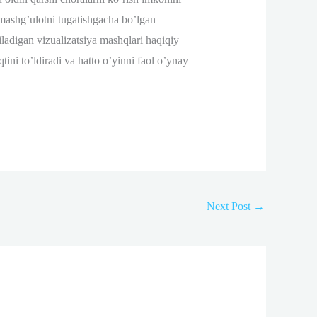
a mashg’ulotni tugatishgacha bo’lgan
ladigan vizualizatsiya mashqlari haqiqiy
ini to’ldiradi va hatto o’yinni faol o’ynay
Next Post
→