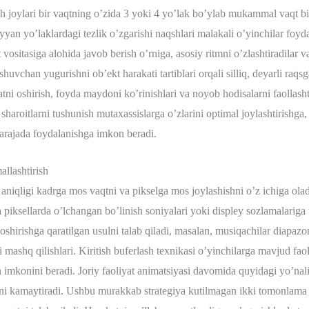
ish joylari bir vaqtning o’zida 3 yoki 4 yo’lak bo’ylab mukammal vaqt b
yyan yo’laklardagi tezlik o’zgarishi naqshlari malakali o’yinchilar foyda
 vositasiga alohida javob berish o’rniga, asosiy ritmni o’zlashtiradilar v
huvchan yugurishni ob’ekt harakati tartiblari orqali silliq, deyarli raqs
tni oshirish, foyda maydoni ko’rinishlari va noyob hodisalarni faollashti
 sharoitlarni tushunish mutaxassislarga o’zlarini optimal joylashtirishga,
arajada foydalanishga imkon beradi.
allashtirish
 aniqligi kadrga mos vaqtni va pikselga mos joylashishni o’z ichiga ola
a piksellarda o’lchangan bo’linish soniyalari yoki displey sozlamalariga 
shirishga qaratilgan usulni talab qiladi, masalan, musiqachilar diapazon
 mashq qilishlari. Kiritish buferlash texnikasi o’yinchilarga mavjud fao
h imkonini beradi. Joriy faoliyat animatsiyasi davomida quyidagi yo’nalis
qtni kamaytiradi. Ushbu murakkab strategiya kutilmagan ikki tomonlama h