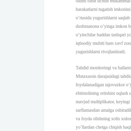
oldini olish uchun mukammal va
harakatlarni tugatish imkonini
o’rtasida yugurishlarni saqla
dushmanona o’yinga imkon ber
o’yinchilar haddan tashqari yo
iqtisodiy muhiti ham xavf zona
yugurishlarni rivojlantiradi.
Tahdid monitoringi va ballarni
Mutaxassis darajasidagi tahdid
foydalanadigan tajovuzkor o’y
ehtimolining ortishini oqlash 
mavjud multiplikator, keyingi
sarflamasdan amalga oshiradila
va foyda olishning xolis xulos
yo’llardan chetga chiqish haq