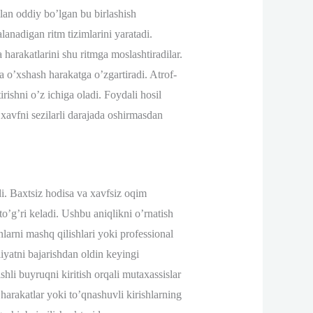
ilan oddiy bo’lgan bu birlashish
lanadigan ritm tizimlarini yaratadi.
a harakatlarini shu ritmga moslashtiradilar.
ga o’xshash harakatga o’zgartiradi. Atrof-
rishni o’z ichiga oladi. Foydali hosil
 xavfni sezilarli darajada oshirmasdan
di. Baxtsiz hodisa va xavfsiz oqim
to’g’ri keladi. Ushbu aniqlikni o’rnatish
larni mashq qilishlari yoki professional
liyatni bajarishdan oldin keyingi
hli buyruqni kiritish orqali mutaxassislar
arakatlar yoki to’qnashuvli kirishlarning