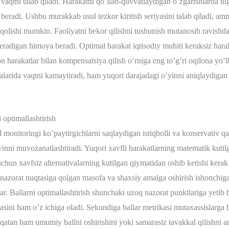
qtni talab qiladi. Harakatni qo’llab-quvvatlaydigan o’zgarishlarda tuga
 beradi. Ushbu murakkab usul tezkor kiritish seriyasini talab qiladi, a
b qolishi mumkin. Faoliyatni bekor qilishni tushunish mutanosib ravishd
adigan himoya beradi. Optimal harakat iqtisodiy muhiti keraksiz harak
n harakatlar bilan kompensatsiya qilish o’rniga eng to’g’ri oqilona yo’l
larida vaqtni kamaytiradi, ham yuqori darajadagi o’yinni aniqlaydigan si
 optimallashtirish
 monitoringi ko’paytirgichlarni saqlaydigan istiqbolli va konservativ q
inni muvozanatlashtiradi. Yuqori xavfli harakatlarning matematik kutil
uchun xavfsiz alternativalarning kutilgan qiymatidan oshib ketishi kerak
 nazorat nuqtasiga qolgan masofa va shaxsiy amalga oshirish ishonchig
r. Ballarni optimallashtirish shunchaki uzoq nazorat punktlariga yetib 
asini ham o’z ichiga oladi. Sekundiga ballar metrikasi mutaxassislarga b
iqatan ham umumiy ballni oshirishini yoki samarasiz tavakkal qilishni a