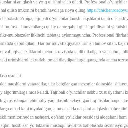
urslarini aniqlash va yo’q qilishni talab qiladi. Professional o’yinchil
 hal qilish imkonini beradi.havolaga rioya qiling
https://chickenroadoy
a baholash o’rniga, tajribali o’yinchilar tanish naqshlarni tanib olishad
Ushbu foydalanuvchilarga qulay qaror qabul qilish qobiliyatini yaratish
eal fikr-mulohazalar ikkinchi tabiatga aylanmaguncha. Professional fikrlas
sifatida qabul qiladi. Har bir muvaffaqiyatsiz urinish tanlov sifati, bajar
vaffaqiyatsizliklarini metodik ravishda tahlil qiladigan va ushbu tahli
aki urinishlarni takrorlab, omad tilaydiganlarga qaraganda ancha tezroq
ash usullari
a naqshlarni yaratadilar, ular belgilangan mezonlar doirasida ishlayotg
iy algoritmlarga mos keladi. Tajribali o’yinchilar ushbu xususiyatlarni ka
iga asoslangan ehtimoliy yaqinlashib kelayotgan tug’ilishlar haqida tas
nlarga omad kabi tuyuladigan, ammo aslida naqshni aniqlash mahoratini
o’lakli monitoringdan tashqari, qo’shni yo’laklar orasidagi aloqalarni ha
vaqtini hisoblash yo’laklarni mustaqil ravishda baholashda sezilmaydiga