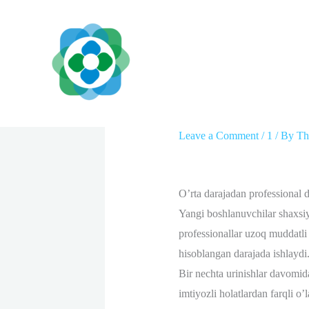
Skip
to
content
Chicken Road ilg’or 
Leave a Comment
/
1
/ By
Th
O’rta darajadan professional 
Yangi boshlanuvchilar shaxsiy 
professionallar uzoq muddatli 
hisoblangan darajada ishlaydi. 
Bir nechta urinishlar davomid
imtiyozli holatlardan farqli o’