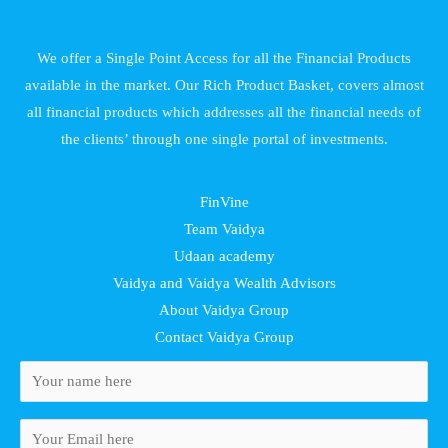
We offer a Single Point Access for all the Financial Products
available in the market. Our Rich Product Basket, covers almost
all financial products which addresses all the financial needs of
the clients’ through one single portal of investments.
FinVine
Team Vaidya
Udaan academy
Vaidya and Vaidya Wealth Advisors
About Vaidya Group
Contact Vaidya Group