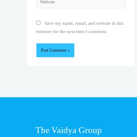
Save my name, email, and website in this
browser for the next time I comment.
The Vaidya Group