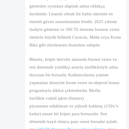
girmeden oyunlara alışmak adına oldukça
faydalıdır. Lisanslı olmak bir bahis sitesinin en
önemli güven unsurlarından biridir. 2025 yılında
faaliyet gösteren ve 500 TL deneme bonusu veren
sitelerin büyük bölümü Curacao, Malta veya Kosta
Rika gibi uluslararası lisanslara sahiptir.
Bitunix, kripto türevler alanında hizmet veren ve
son dönemde yenilikçi arayüz özellikleriyle adını
duyuran bir borsadır. Kullanıcılarına yatırım
yapmadan deneyim fırsatı veren no-deposit bonus
programıyla dikkat çekmektedir. Blofin,
özellikle vadeli işlem (futures)
piyasasına odaklanan ve yüksek kaldıraç (150x’e
kadar) sunan bir kripto para borsasıdır. Son
dönemde kayıt olunca para veren borsalar içinde