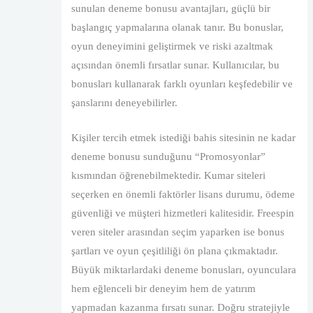
sunulan deneme bonusu avantajları, güçlü bir
başlangıç yapmalarına olanak tanır. Bu bonuslar,
oyun deneyimini geliştirmek ve riski azaltmak
açısından önemli fırsatlar sunar. Kullanıcılar, bu
bonusları kullanarak farklı oyunları keşfedebilir ve
şanslarını deneyebilirler.
Kişiler tercih etmek istediği bahis sitesinin ne kadar
deneme bonusu sunduğunu “Promosyonlar”
kısmından öğrenebilmektedir. Kumar siteleri
seçerken en önemli faktörler lisans durumu, ödeme
güvenliği ve müşteri hizmetleri kalitesidir. Freespin
veren siteler arasından seçim yaparken ise bonus
şartları ve oyun çeşitliliği ön plana çıkmaktadır.
Büyük miktarlardaki deneme bonusları, oyunculara
hem eğlenceli bir deneyim hem de yatırım
yapmadan kazanma fırsatı sunar. Doğru stratejiyle