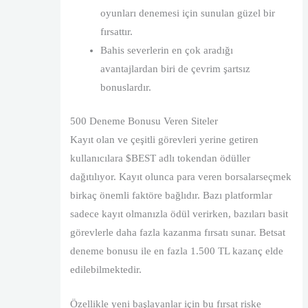
oyunları denemesi için sunulan güzel bir
fırsattır.
Bahis severlerin en çok aradığı
avantajlardan biri de çevrim şartsız
bonuslardır.
500 Deneme Bonusu Veren Siteler
Kayıt olan ve çeşitli görevleri yerine getiren
kullanıcılara $BEST adlı tokendan ödüller
dağıtılıyor. Kayıt olunca para veren borsalarseçmek
birkaç önemli faktöre bağlıdır. Bazı platformlar
sadece kayıt olmanızla ödül verirken, bazıları basit
görevlerle daha fazla kazanma fırsatı sunar. Betsat
deneme bonusu ile en fazla 1.500 TL kazanç elde
edilebilmektedir.
Özellikle yeni başlayanlar için bu fırsat riske