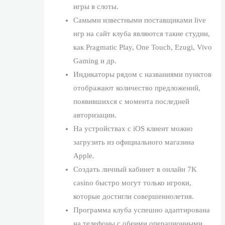
игры в слоты.
Самыми известными поставщиками live
игр на сайт клуба являются такие студии,
как Pragmatic Play, One Touch, Ezugi, Vivo
Gaming и др.
Индикаторы рядом с названиями пунктов
отображают количество предложений,
появившихся с момента последней
авторизации.
На устройствах с iOS клиент можно
загрузить из официального магазина
Apple.
Создать личный кабинет в онлайн 7K
casino быстро могут только игроки,
которые достигли совершеннолетия.
Программа клуба успешно адаптирована
на телефоны с обеими операционными