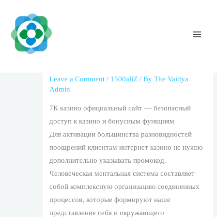
Skip
to
content
7К казино официальный сайт —
безопасный доступ к казино и бонусным
функциям
Leave a Comment
/
1500allZ
/ By
The Vaidya
Admin
7К казино официальный сайт — безопасный
доступ к казино и бонусным функциям
Для активации большинства разновидностей
поощрений клиентам интернет казино не нужно
дополнительно указывать промокод.
Человеческая ментальная система составляет
собой комплексную организацию соединенных
процессов, которые формируют наше
представление себя и окружающего