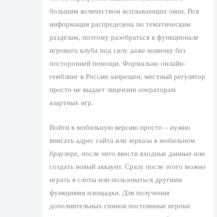
большим количеством всплывающих окон. Вся
информация распределена по тематическим
разделам, поэтому разобраться в функционале
игрового клуба под силу даже новичку без
посторонней помощи. Формально онлайн-
гемблинг в России запрещен, местный регулятор
просто не выдает лицензии операторам
азартных игр.
Войти в мобильную версию просто – нужно
вписать адрес сайта или зеркала в мобильном
браузере, после чего ввести входные данные или
создать новый аккаунт. Сразу после этого можно
играть в слоты или пользоваться другими
функциями площадки. Для получения
дополнительных спинов постоянные игроки