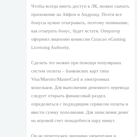
Чтобы всегда иметь доступ к ЛК, можно скачать
приложение на Айфон и Андроид. Почти все
бонусы нужно отыгрывать, поэтому понимание,
как отыграть бонус, будет кстати. Оператор
оформил лицензию комиссии Curacao eGaming
Licensing Authority.
Сделать это можно при помощи популярных
систем оплаты – банковских карт типа
Visa/Maestro/MasterCard и электронных
кошельков. Для выполнения денежного перевода
следует открыть финансовый раздел,
определиться с подходящим сервисом оплаты и
ввести сумму пополнения. Для зачисления денег
на игровой счет понадобится пару минут.
Он не перегружен лишними элементами и