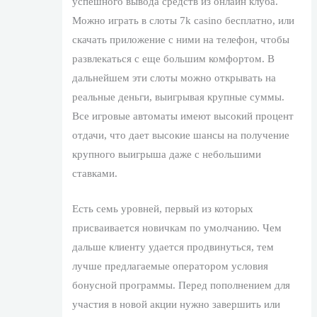
успешного вывода средств из онлайн клуба.
Можно играть в слоты 7k casino бесплатно, или
скачать приложение с ними на телефон, чтобы
развлекаться с еще большим комфортом. В
дальнейшем эти слоты можно открывать на
реальные деньги, выигрывая крупные суммы.
Все игровые автоматы имеют высокий процент
отдачи, что дает высокие шансы на получение
крупного выигрыша даже с небольшими
ставками.
Есть семь уровней, первый из которых
присваивается новичкам по умолчанию. Чем
дальше клиенту удается продвинуться, тем
лучше предлагаемые оператором условия
бонусной программы. Перед пополнением для
участия в новой акции нужно завершить или