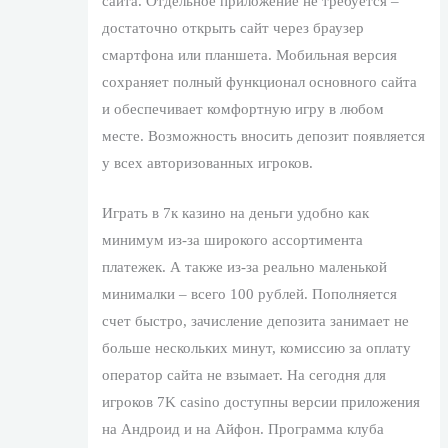
сайта. Отдельное приложение не требуется –
достаточно открыть сайт через браузер
смартфона или планшета. Мобильная версия
сохраняет полный функционал основного сайта
и обеспечивает комфортную игру в любом
месте. Возможность вносить депозит появляется
у всех авторизованных игроков.
Играть в 7к казино на деньги удобно как
минимум из-за широкого ассортимента
платежек. А также из-за реально маленькой
минималки – всего 100 рублей. Пополняется
счет быстро, зачисление депозита занимает не
больше нескольких минут, комиссию за оплату
оператор сайта не взымает. На сегодня для
игроков 7K casino доступны версии приложения
на Андроид и на Айфон. Программа клуба