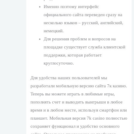
Именно поэтому интерфейс
официального сайта переведен сразу на
несколько языков – русский, английский,
немецкий.
Для решения проблем и вопросов на
площадке существует служба клиентской
поддержки, которая работает
круглосуточно.
Для удобства наших пользователей мы
разработали мобильную версию сайта 7к казино.
Теперь вы можете играть в любимые игры,
пополнять счет и выводить выигрыши в любое
время и в любом месте, используя смартфон или
планшет. Мобильная версия 7k casino полностью
сохраняет функционал и удобство основного