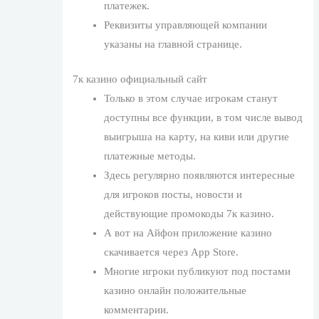
платежек.
Реквизиты управляющей компании
указаны на главной странице.
7к казино официальный сайт
Только в этом случае игрокам станут
доступны все функции, в том числе вывод
выигрыша на карту, на киви или другие
платежные методы.
Здесь регулярно появляются интересные
для игроков посты, новости и
действующие промокоды 7к казино.
А вот на Айфон приложение казино
скачивается через App Store.
Многие игроки публикуют под постами
казино онлайн положительные
комментарии.