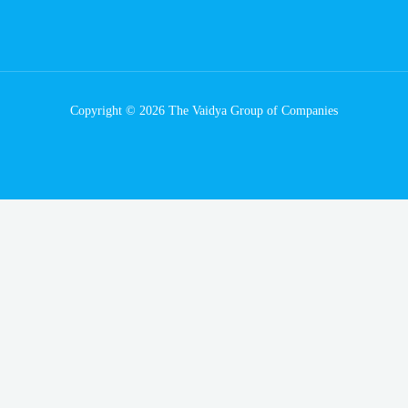
Copyright © 2026 The Vaidya Group of Companies