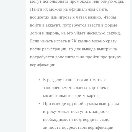
могут использовать промокоды или бонус-коды.
Найти их можно на официальном сайте,
всоцсетях или игровых чатах казино. Чтобы
войти в аккаунт, потребуется ввести в форме
логин и пароль, на это уйдет несколько секунд.
Если начать играть в 7К казино можно сразу
после регистрации, то для вывода выигрыша
потребуется дополнительно пройти процедуру
верификации.
К разделу относятся автоматы с
заполнением числовых карточек и
моментальные скретч-карты.
При выводе крупной суммы выигрыша
игроку может поступить запрос о
необходимости подтвердить свою
личность посредством верификации.