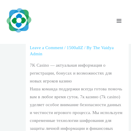
Skip
to
content
7K Casino — актуальная информация о
регистрации, бонусах и возможностях
для новых игроков казино
Leave a Comment
/
1500allZ
/ By
The Vaidya
Admin
7K Casino — актуальная информация о
регистрации, бонусах и возможностях для
новых игроков казино
Наша команда поддержки всегда готова помочь
вам в любое время суток. 7к казино (7k casino)
уделяет особое внимание безопасности данных
и честности игрового процесса. Мы используем
современные технологии шифрования для
защиты личной информации и финансовых