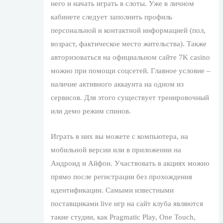
него и начать играть в слоты. Уже в личном
кабинете следует заполнить профиль
персональной и контактной информацией (пол,
возраст, фактическое место жительства). Также
авторизоваться на официальном сайте 7K casino
можно при помощи соцсетей. Главное условие –
наличие активного аккаунта на одном из
сервисов. Для этого существует тренировочный
или демо режим спинов.
Играть в них вы можете с компьютера, на
мобильной версии или в приложении на
Андроид и Айфон. Участвовать в акциях можно
прямо после регистрации без прохождения
идентификации. Самыми известными
поставщиками live игр на сайт клуба являются
такие студии, как Pragmatic Play, One Touch,