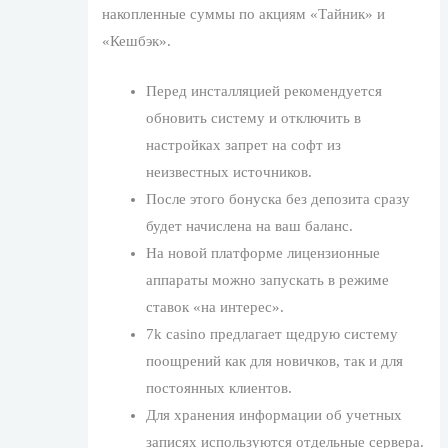
накопленные суммы по акциям «Тайник» и
«Кешбэк».
Перед инсталляцией рекомендуется
обновить систему и отключить в
настройках запрет на софт из
неизвестных источников.
После этого бонуска без депозита сразу
будет начислена на ваш баланс.
На новой платформе лицензионные
аппараты можно запускать в режиме
ставок «на интерес».
7k casino предлагает щедрую систему
поощрений как для новичков, так и для
постоянных клиентов.
Для хранения информации об учетных
записях используются отдельные сервера.