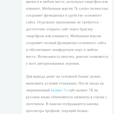
время и в любом месте, используя смартфон или
планшет. Мобильная версия 7k casino полностью
сохраняет функционал и удобство основного
сайта. Отдельное приложение не требуется –
достаточно открыть сайт через браузер
смартфона или планшета. Мобильная версия
сохраняет полный функционал основного сайта
и обеспечивает комфортную игру в любом
месте. Возможность вносить депозит появляется
у всех авторизованных игроков.
Для вывода денег на основной баланс нужно
выполнить условия отыгрыша. После входа на
лицензионный
казино 7к
сайт казино 7К на
русском языке обновляются элементы в строке с
логотипом. В панели отображаются кнопка
просмотра профиля, текущий баланс,