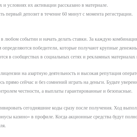
 и условиях их активации рассказано в материале.
ть первый депозит в течение 60 минут с момента регистрации.
в любом событии и начать делать ставки. За каждую комбинаци
м определяются победители, которые получают крупные денежн
ся в сообществах в социальных сетях и рекламных материалах 
лицензии на азартную деятельность и высокая репутация операт
сь прямо сейчас и без сомнений играть на деньги. Будьте уверен
онтролем честности, а выплаты гарантированные и безопасные.
тивировать сегодняшние коды сразу после получения. Ход выпо
онусы казино» в профиле. Когда акционные средства будут пол
ля.