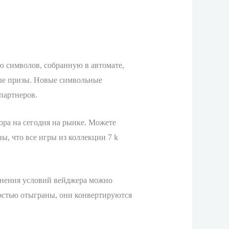
ю символов, собранную в автомате,
ые призы. Новые символьные
партнеров.
ора на сегодня на рынке. Можете
ны, что все игры из коллекции 7 k
лнения условий вейджера можно
ностью отыграны, они конвертируются