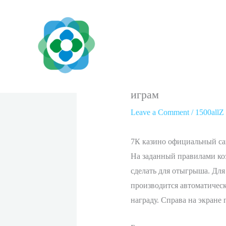
Skip
to
content
7К казино официал
играм
Leave a Comment
/
1500allZ
7К казино официальный са
На заданный правилами коэ
сделать для отыгрыша. Для
производится автоматичес
награду. Справа на экране