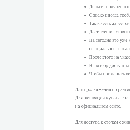
Деньги, полученные 
Однако иногда требу
Также есть адрес эл
Достаточно вставит
На сегодня это уже 
официальное зеркал
После этого на ука
На выбор доступны 
Чтобы применить ко
Для продвижения по рангам
Для активации купона спер
на официальном сайте.
Для доступа к столам с жи