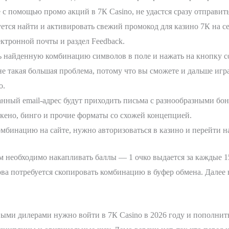
с помощью промо акций в 7К Casino, не удастся сразу отправить
ется найти и активировать свежий промокод для казино 7К на се
ектронной почты и раздел Feedback.
ь найденную комбинацию символов в поле и нажать на кнопку со
не такая большая проблема, потому что вы сможете и дальше играт
о.
занный email-адрес будут приходить письма с разнообразными б
кено, бинго и прочие форматы со схожей концепцией.
мбинацию на сайте, нужно авторизоваться в казино и перейти н
 необходимо накапливать баллы — 1 очко выдается за каждые 15
ва потребуется скопировать комбинацию в буфер обмена. Далее 
выми дилерами нужно войти в 7К Casino в 2026 году и пополнить