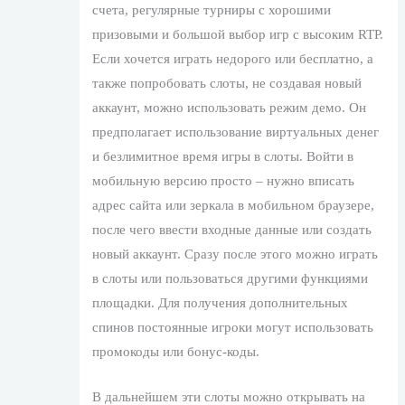
счета, регулярные турниры с хорошими
призовыми и большой выбор игр с высоким RTP.
Если хочется играть недорого или бесплатно, а
также попробовать слоты, не создавая новый
аккаунт, можно использовать режим демо. Он
предполагает использование виртуальных денег
и безлимитное время игры в слоты. Войти в
мобильную версию просто – нужно вписать
адрес сайта или зеркала в мобильном браузере,
после чего ввести входные данные или создать
новый аккаунт. Сразу после этого можно играть
в слоты или пользоваться другими функциями
площадки. Для получения дополнительных
спинов постоянные игроки могут использовать
промокоды или бонус-коды.
В дальнейшем эти слоты можно открывать на