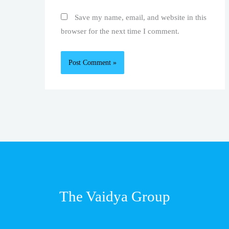
Save my name, email, and website in this
browser for the next time I comment.
The Vaidya Group