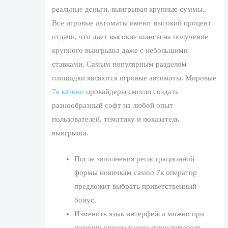
реальные деньги, выигрывая крупные суммы.
Все игровые автоматы имеют высокий процент
отдачи, что дает высокие шансы на получение
крупного выигрыша даже с небольшими
ставками. Самым популярным разделом
площадки являются игровые автоматы. Мировые
7к казино
провайдеры смогли создать
разнообразный софт на любой опыт
пользователей, тематику и показатель
выигрыша.
После заполнения регистрационной
формы новичкам casino 7к оператор
предложит выбрать приветственный
бонус.
Изменить язык интерфейса можно при
помощи специального переключателя.