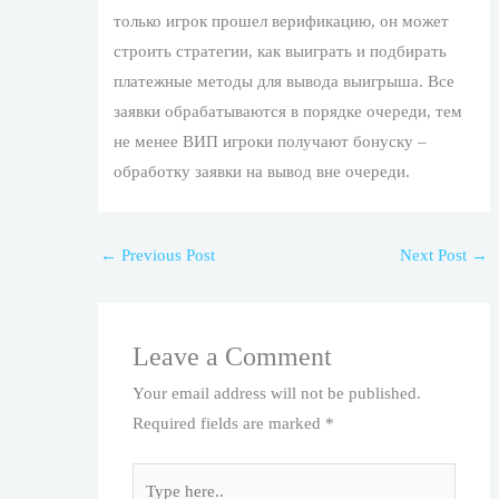
только игрок прошел верификацию, он может
строить стратегии, как выиграть и подбирать
платежные методы для вывода выигрыша. Все
заявки обрабатываются в порядке очереди, тем
не менее ВИП игроки получают бонуску –
обработку заявки на вывод вне очереди.
←
Previous Post
Next Post
→
Leave a Comment
Your email address will not be published.
Required fields are marked
*
Type