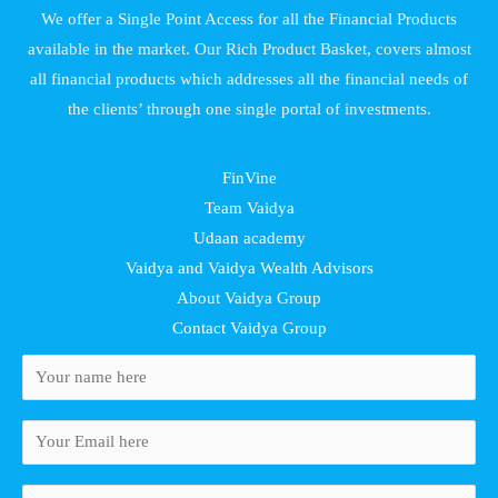
We offer a Single Point Access for all the Financial Products
available in the market. Our Rich Product Basket, covers almost
all financial products which addresses all the financial needs of
the clients’ through one single portal of investments.
FinVine
Team Vaidya
Udaan academy
Vaidya and Vaidya Wealth Advisors
About Vaidya Group
Contact Vaidya Group