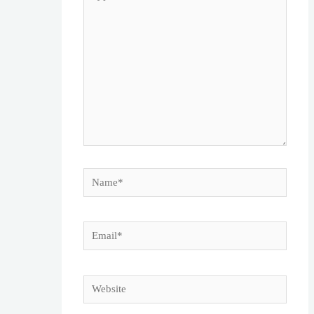
here..
Name*
Email*
Website