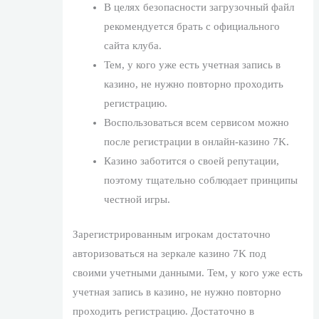
В целях безопасности загрузочный файл
рекомендуется брать с официального
сайта клуба.
Тем, у кого уже есть учетная запись в
казино, не нужно повторно проходить
регистрацию.
Воспользоваться всем сервисом можно
после регистрации в онлайн-казино 7K.
Казино заботится о своей репутации,
поэтому тщательно соблюдает принципы
честной игры.
Зарегистрированным игрокам достаточно
авторизоваться на зеркале казино 7K под
своими учетными данными. Тем, у кого уже есть
учетная запись в казино, не нужно повторно
проходить регистрацию. Достаточно в