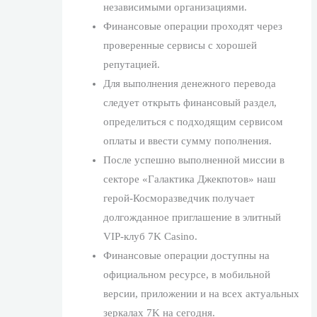
независимыми организациями.
Финансовые операции проходят через
проверенные сервисы с хорошей
репутацией.
Для выполнения денежного перевода
следует открыть финансовый раздел,
определиться с подходящим сервисом
оплаты и ввести сумму пополнения.
После успешно выполненной миссии в
секторе «Галактика Джекпотов» наш
герой‑Косморазведчик получает
долгожданное приглашение в элитный
VIP‑клуб 7K Casino.
Финансовые операции доступны на
официальном ресурсе, в мобильной
версии, приложении и на всех актуальных
зеркалах 7K на сегодня.