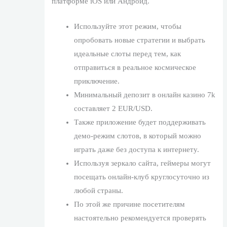
платформе iOS или Андроид.
Используйте этот режим, чтобы
опробовать новые стратегии и выбрать
идеальные слоты перед тем, как
отправиться в реальное космическое
приключение.
Минимальный депозит в онлайн казино 7k
составляет 2 EUR/USD.
Также приложение будет поддерживать
демо-режим слотов, в который можно
играть даже без доступа к интернету.
Используя зеркало сайта, геймеры могут
посещать онлайн-клуб круглосуточно из
любой страны.
По этой же причине посетителям
настоятельно рекомендуется проверять