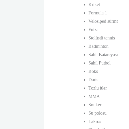
Kriket
Formula 1
Velosiped sürmə
Futzal
Stolüstü tennis
Badminton
Sahil Batareyası
Sahil Futbol
Boks
Darts
Tozlu itlər
MMA
Snuker
Su polosu
Lakros