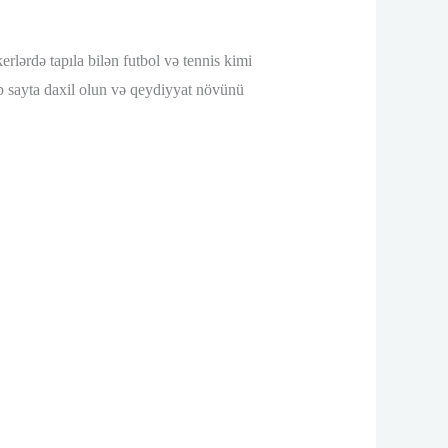
ərdə tapıla bilən futbol və tennis kimi
eb sayta daxil olun və qeydiyyat növünü