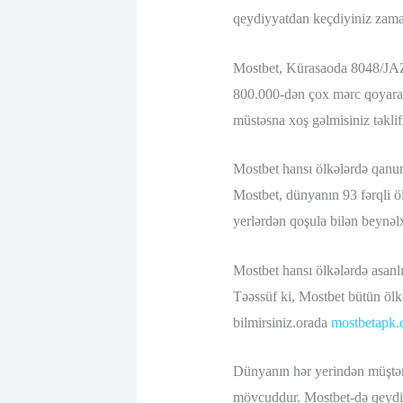
qeydiyyatdan keçdiyiniz zaman
Mostbet, Kürasaoda 8048/JAZ20
800.000-dən çox mərc qoyaraq 
müstəsna xoş gəlmisiniz təklifi
Mostbet hansı ölkələrdə qanuni
Mostbet, dünyanın 93 fərqli ö
yerlərdən qoşula bilən beynəlx
Mostbet hansı ölkələrdə asanl
Təəssüf ki, Mostbet bütün öl
bilmirsiniz.orada
mostbetapk.
Dünyanın hər yerindən müştəril
mövcuddur. Mostbet-də qeydi