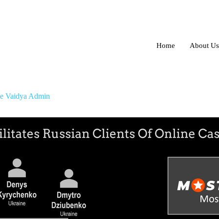
Home
About Us
ayında Mostbet Qiymətləndirməsi
e Vaidya Admin