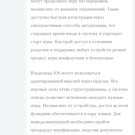
могут продолжать игру без перерывов,
независимо от внешних ограничений. Также
доступна быстрая регистрация через
альтернативные способы авторизации, что
сокращает время входа в систему и упрощает
старт игры. Быстрый доступ к основным
разделам и поддержка любых устройств делают
процесс игры комфортным и безопасным.
Владельцы iOS могут пользоваться
адаптированной версией через браузер. Все
игровые зоны чётко структурированы, а система
поиска позволяет мгновенно находить нужные
игры. Независимо от устройства, доступ ко всем
функциям обеспечивается в пару кликов. Для
вывода выигрышей необходимо пройти
процедуру верификации, загрузив документы,