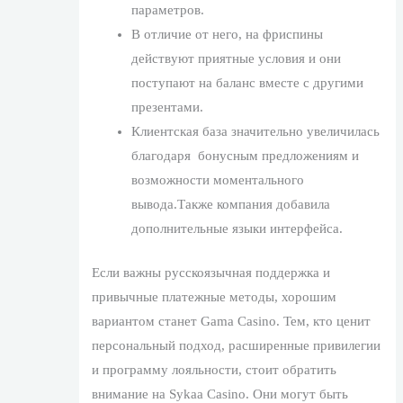
параметров.
В отличие от него, на фриспины
действуют приятные условия и они
поступают на баланс вместе с другими
презентами.
Клиентская база значительно увеличилась
благодаря бонусным предложениям и
возможности моментального
вывода.Также компания добавила
дополнительные языки интерфейса.
Если важны русскоязычная поддержка и
привычные платежные методы, хорошим
вариантом станет Gama Casino. Тем, кто ценит
персональный подход, расширенные привилегии
и программу лояльности, стоит обратить
внимание на Sykaa Casino. Они могут быть