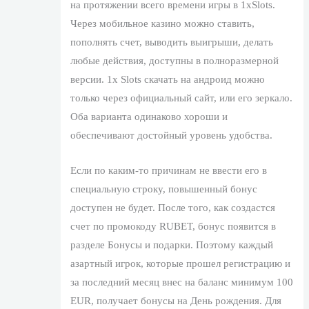
на протяжении всего времени игры в 1xSlots.
Через мобильное казино можно ставить,
пополнять счет, выводить выигрыши, делать
любые действия, доступны в полноразмерной
версии. 1x Slots скачать на андроид можно
только через официальный сайт, или его зеркало.
Оба варианта одинаково хороши и
обеспечивают достойный уровень удобства.
Если по каким-то причинам не ввести его в
специальную строку, повышенный бонус
доступен не будет. После того, как создастся
счет по промокоду RUBET, бонус появится в
разделе Бонусы и подарки. Поэтому каждый
азартный игрок, которые прошел регистрацию и
за последний месяц внес на баланс минимум 100
EUR, получает бонусы на День рождения. Для