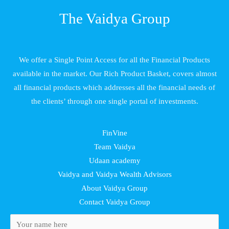
The Vaidya Group
We offer a Single Point Access for all the Financial Products
available in the market. Our Rich Product Basket, covers almost
all financial products which addresses all the financial needs of
the clients’ through one single portal of investments.
FinVine
Team Vaidya
Udaan academy
Vaidya and Vaidya Wealth Advisors
About Vaidya Group
Contact Vaidya Group