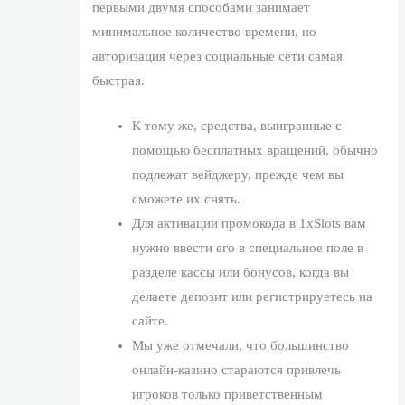
первыми двумя способами занимает
минимальное количество времени, но
авторизация через социальные сети самая
быстрая.
К тому же, средства, выигранные с
помощью бесплатных вращений, обычно
подлежат вейджеру, прежде чем вы
сможете их снять.
Для активации промокода в 1xSlots вам
нужно ввести его в специальное поле в
разделе кассы или бонусов, когда вы
делаете депозит или регистрируетесь на
сайте.
Мы уже отмечали, что большинство
онлайн-казино стараются привлечь
игроков только приветственным