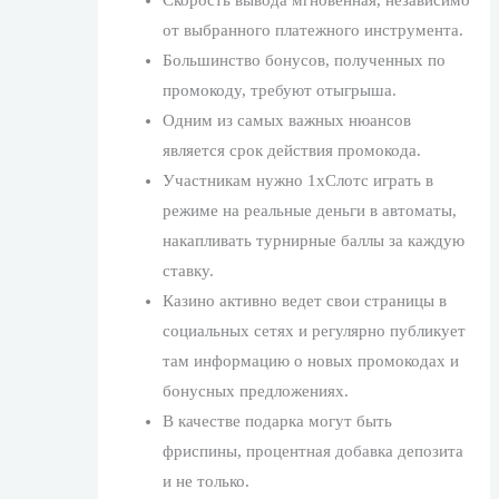
от выбранного платежного инструмента.
Большинство бонусов, полученных по
промокоду, требуют отыгрыша.
Одним из самых важных нюансов
является срок действия промокода.
Участникам нужно 1xСлотс играть в
режиме на реальные деньги в автоматы,
накапливать турнирные баллы за каждую
ставку.
Казино активно ведет свои страницы в
социальных сетях и регулярно публикует
там информацию о новых промокодах и
бонусных предложениях.
В качестве подарка могут быть
фриспины, процентная добавка депозита
и не только.