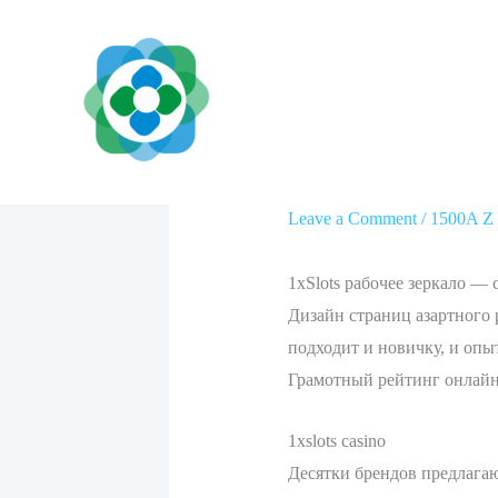
Skip
to
content
1xSlots рабочее зе
Leave a Comment
/
1500A Z
1xSlots рабочее зеркало —
Дизайн страниц азартного 
подходит и новичку, и опы
Грамотный рейтинг онлайн 
1xslots casino
Десятки брендов предлагаю