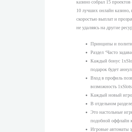
казино собрал 15 проектов
10 лучших онлайн казино, 
скоростью выплат и прозра
не удаляясь на другие ресу
Принципы и политик
Раздел ‘Часто задав
Каждый бонус 1xSlot
подарок будет аннул
Вход в профиль позв
возможность 1xSlots
Каждый новый игрок
В отдельном раздел
Это настольные игры
подобной оффлайн к
Игровые автоматы з