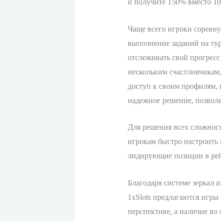
и получите 150% вместо 10
Чаще всего игроки соревную
выполнение заданий на тур
отслеживать свой прогресс
нескольким счастливчикам,
доступ к своим профилям, 
надежное решение, позволяю
Для решения всех сложнос
игрокам быстро настроить и
лидирующие позиции в рей
Благодаря системе зеркал 
1xSlots предлагаются игры
перспективе, а наличие во