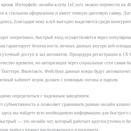
 время. Интерфейс онлайн-клуба 1хСлотс можно перевести на 46
н в стильном оформлении и имеет темную цветовую гамму. Лог
дпись, благодаря чему клуб выгодно выделяется среди конкурен
одит оперативно, быстрый вход осуществляется через популярн
ия гарантирует безопасность личных данных внутри веб-площа
суточный доступ в зал автоматов. Процедура регистрации в 1Х
чество времени, но авторизация через социальные сети самая 
 Твиттере, Вконтакте, Фейсбуке данные юзера будут автоматичес
личный кабинет игрок должен с помощью логина и пароля.
одимо определиться с надежным заведением.
т субъективность и позволяет сравнивать разные онлайн казино
о здесь вы найдете всю необходимую информацию для быстрого с
ыстрый — это онлайн чат, который работает круглосуточно и бе
щая любого казино расположенного в интернете.