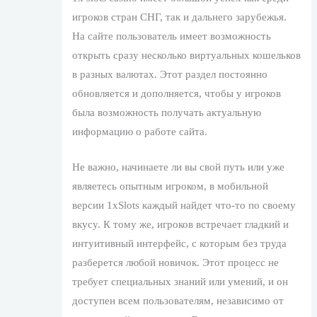
игроков стран СНГ, так и дальнего зарубежья.
На сайте пользователь имеет возможность
открыть сразу несколько виртуальных кошельков
в разных валютах. Этот раздел постоянно
обновляется и дополняется, чтобы у игроков
была возможность получать актуальную
информацию о работе сайта.
Не важно, начинаете ли вы свой путь или уже
являетесь опытным игроком, в мобильной
версии 1xSlots каждый найдет что-то по своему
вкусу. К тому же, игроков встречает гладкий и
интуитивный интерфейс, с которым без труда
разберется любой новичок. Этот процесс не
требует специальных знаний или умений, и он
доступен всем пользователям, независимо от