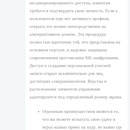
несанкционированного доступа, клиентам
требуется подтвердить свою личность. Если у
пользователя еще нет активного профиля,
открыть его можно непосредственно на
альтернативном домене. Эта процедура
полностью идентична той, что представлена на
основном портале, и надежно защищена
современными протоколами SSL-шифрования.
Доступ к созданию персональной учетной
записи открыт исключительно для лиц,
достигших совершеннолетия. Верстка и
расположение элементов управления
адаптируются под определенный размер экрана.
Огромным преимуществом является то,
что вы можете испытать свою удачу в
играх казино прямо на ходу, не важно где