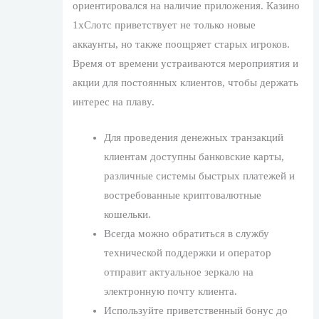
ориентировался на наличие приложения. Казино
1хСлотс приветствует не только новые
аккаунты, но также поощряет старых игроков.
Время от времени устраиваются мероприятия и
акции для постоянных клиентов, чтобы держать
интерес на плаву.
Для проведения денежных транзакций
клиентам доступны банковские карты,
различные системы быстрых платежей и
востребованные криптовалютные
кошельки.
Всегда можно обратиться в службу
технической поддержки и оператор
отправит актуальное зеркало на
электронную почту клиента.
Используйте приветственный бонус до