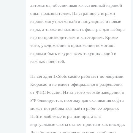
автоматов, обеспечивая качественный игровой
опыт пользователям. На странице с играми
игроки могут легко найти популярные и новые
игры, а также использовать фильтры для выбора
игр по производителям и категориям. Кроме
того, уведомления в приложении помогают
игрокам быть в курсе всех текущих акций и
важных новостей.
На сегодня 1xSlots casino работает по лицензии
Кюрасао и не имеет официального разрешения
от ФНС России. Из-за этого website заведения в
РФ блокируется, поэтому для скачивания софта
может потребоваться найти рабочее зеркало.
Найти любимые игры или прыгать в
виртуальные слоты станет простым как никогда.
Дизайн играет критическую роль, особенно