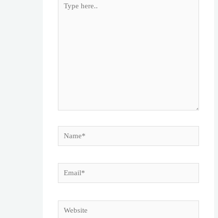
here..
Name*
Email*
Website