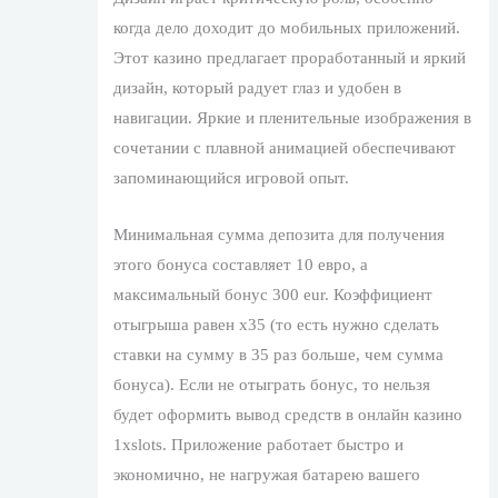
когда дело доходит до мобильных приложений.
Этот казино предлагает проработанный и яркий
дизайн, который радует глаз и удобен в
навигации. Яркие и пленительные изображения в
сочетании с плавной анимацией обеспечивают
запоминающийся игровой опыт.
Минимальная сумма депозита для получения
этого бонуса составляет 10 евро, а
максимальный бонус 300 eur. Коэффициент
отыгрыша равен x35 (то есть нужно сделать
ставки на сумму в 35 раз больше, чем сумма
бонуса). Если не отыграть бонус, то нельзя
будет оформить вывод средств в онлайн казино
1xslots. Приложение работает быстро и
экономично, не нагружая батарею вашего