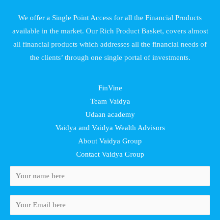
We offer a Single Point Access for all the Financial Products
available in the market. Our Rich Product Basket, covers almost
all financial products which addresses all the financial needs of
the clients’ through one single portal of investments.
FinVine
Team Vaidya
Udaan academy
Vaidya and Vaidya Wealth Advisors
About Vaidya Group
Contact Vaidya Group