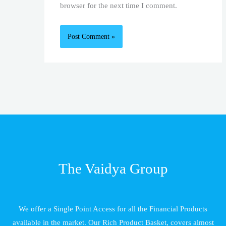
browser for the next time I comment.
The Vaidya Group
We offer a Single Point Access for all the Financial Products
available in the market. Our Rich Product Basket, covers almost