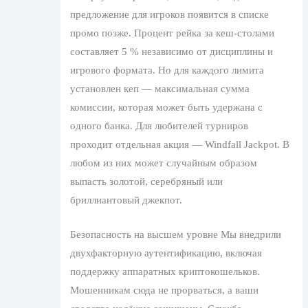
предложение для игроков появится в списке
промо позже. Процент рейка за кеш-столами
составляет 5 % независимо от дисциплины и
игрового формата. Но для каждого лимита
установлен кеп — максимальная сумма
комиссии, которая может быть удержана с
одного банка. Для любителей турниров
проходит отдельная акция — Windfall Jackpot. В
любом из них может случайным образом
выпасть золотой, серебряный или
бриллиантовый джекпот.
Безопасность на высшем уровне Мы внедрили
двухфакторную аутентификацию, включая
поддержку аппаратных криптокошельков.
Мошенникам сюда не прорваться, а ваши