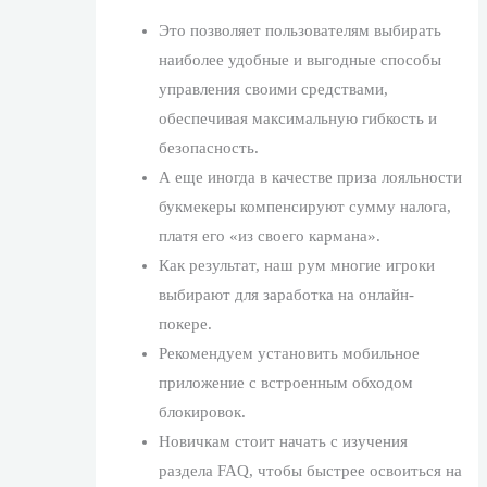
Это позволяет пользователям выбирать
наиболее удобные и выгодные способы
управления своими средствами,
обеспечивая максимальную гибкость и
безопасность.
А еще иногда в качестве приза лояльности
букмекеры компенсируют сумму налога,
платя его «из своего кармана».
Как результат, наш рум многие игроки
выбирают для заработка на онлайн-
покере.
Рекомендуем установить мобильное
приложение с встроенным обходом
блокировок.
Новичкам стоит начать с изучения
раздела FAQ, чтобы быстрее освоиться на