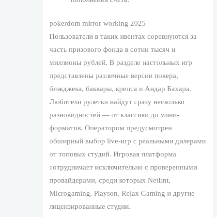
pokerdom mirror working 2025
Пользователи в таких ивентах соревнуются за
часть призового фонда в сотни тысяч и
миллионы рублей. В разделе настольных игр
представлены различные версии покера,
блэкджека, баккары, крепса и Андар Бахара.
Любители рулетки найдут сразу несколько
разновидностей — от классики до мини-
форматов. Оператором предусмотрен
обширный выбор live-игр с реальными дилерами
от топовых студий. Игровая платформа
сотрудничает исключительно с проверенными
провайдерами, среди которых NetEnt,
Microgaming, Playson, Relax Gaming и другие
лицензированные студии.