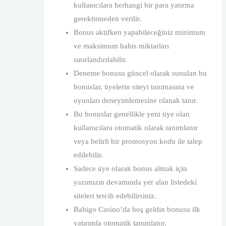
kullanıcılara herhangi bir para yatırma
gerektirmeden verilir.
Bonus aktifken yapabileceğiniz minimum
ve maksimum bahis miktarları
sınırlandırılabilir.
Deneme bonusu güncel olarak sunulan bu
bonuslar, üyelerin siteyi tanımasına ve
oyunları deneyimlemesine olanak tanır.
Bu bonuslar genellikle yeni üye olan
kullanıcılara otomatik olarak tanımlanır
veya belirli bir promosyon kodu ile talep
edilebilir.
Sadece üye olarak bonus almak için
yazımızın devamında yer alan listedeki
siteleri tercih edebilirsiniz.
Bahigo Casino’da hoş geldin bonusu ilk
yatırımla otomatik tanımlanır.