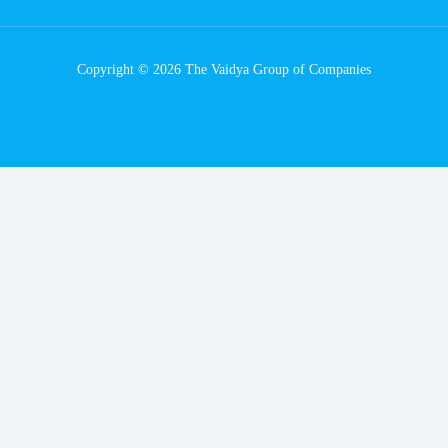
Copyright © 2026 The Vaidya Group of Companies