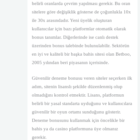
belirli oranlarda çevrim yapılması gerekir. Bu oran
sitelere göre değişiklik gösterse de çoğunlukla 10x
ile 30x arasındadır. Yeni üyelik oluşturan
kullanıcılar için bazı platformlar otomatik olarak
bonus tanımlar. Diğerlerinde ise canlı destek
üzerinden bonus talebinde bulunulabilir. Sektörün
en iyi ve kaliteli bir başka bahis sitesi olan Betboo,
2005 yılından beri piyasanın içerisinde.
Güvenilir deneme bonusu veren siteler seçerken ilk
adım, sitenin lisanslı şekilde düzenlenmiş olup
olmadığını kontrol etmektir. Lisans, platformun
belirli bir yasal standarta uyduğunu ve kullanıcılara
güvenilir bir oyun ortamı sunduğunu gösterir.
Deneme bonusunu kullanmak için öncelikle bir
bahis ya da casino platformuna üye olmanız
gerekir.