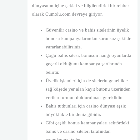
dünyasının içine çekici ve bilgilendirici bir rehber
olarak Cumolu.com devreye giriyor.
Güvenilir casino ve bahis sitelerinin üyelik
bonusu kampanyalarından sorunsuz şekilde
yararlanabilirsiniz.
Çoğu bahis sitesi, bonusun hangi oyunlarda
geçerli olduğunu kampanya şartlarında
belirtir.
Üyelik işlemleri için de sitelerin genellikle
sağ köşede yer alan kayıt butonu üzerinden
verilen formun doldurulması gereklidir.
Bahis tutkunları için casino dünyası eşsiz
büyüklükte bir deniz gibidir.
Gibi çeşitli bonus kampanyaları sektördeki
bahis ve casino siteleri tarafından
yayınlanmaktadır.