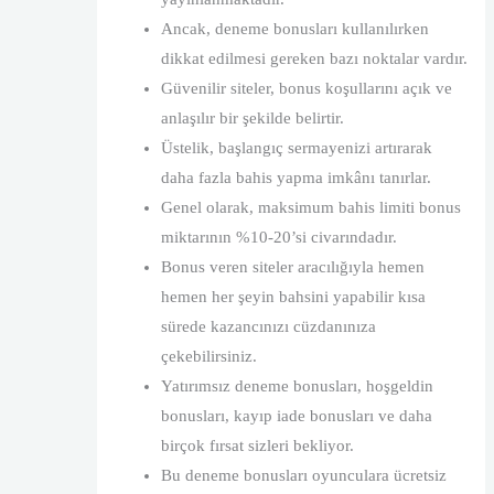
Ancak, deneme bonusları kullanılırken
dikkat edilmesi gereken bazı noktalar vardır.
Güvenilir siteler, bonus koşullarını açık ve
anlaşılır bir şekilde belirtir.
Üstelik, başlangıç sermayenizi artırarak
daha fazla bahis yapma imkânı tanırlar.
Genel olarak, maksimum bahis limiti bonus
miktarının %10-20’si civarındadır.
Bonus veren siteler aracılığıyla hemen
hemen her şeyin bahsini yapabilir kısa
sürede kazancınızı cüzdanınıza
çekebilirsiniz.
Yatırımsız deneme bonusları, hoşgeldin
bonusları, kayıp iade bonusları ve daha
birçok fırsat sizleri bekliyor.
Bu deneme bonusları oyunculara ücretsiz