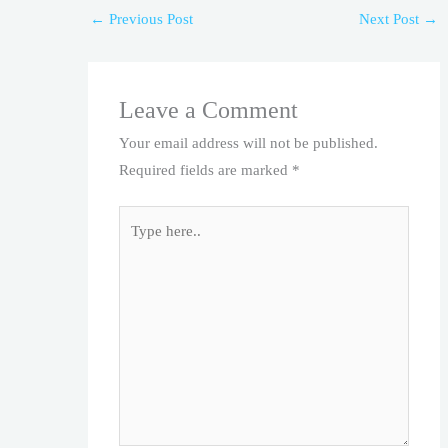
←
Previous Post
Next Post
→
Leave a Comment
Your email address will not be published.
Required fields are marked
*
Type
here..