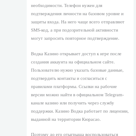
необходимости. Телефон нужен для
подтверждения личности на базовом уровне и
защиты входа. На него чаще всего отправляют
SMS-код, а при подозрительной активности
могут запросить повторное подтверждение.
Водка Казино открывает доступ к игре после
создания аккаунта на официальном сайте.
Пользователю нужно указать базовые данные,
подтвердить контакты и согласиться с
правилами платформы. Ссылки на рабочие
версии можно найти в официальном Telegram-
канале казино или получить через службу
поддержки. Казино Водка работает по лицензии,
выданной на территории Кюрасао.
Поэтому до его отыгрыша воспользоваться