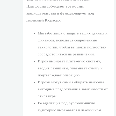
Платформа соблюдает все нормы
законодательства и функционирует под
лицензией Кюрасао.
Мы заботимся о защите ваших данных и
финансов, используя современные
технологии, чтобы вы могли полностью
сосредоточиться на развлечении.
Игрок выбирает платежную систему,
вводит реквизиты, указывает сумму и
подтверждает операцию.
Игроки могут сами выбирать наиболее
выгодные предложения в зависимости от
стиля игры.
Её адаптация под русскоязычную
аудиторию выражается в лаконичном