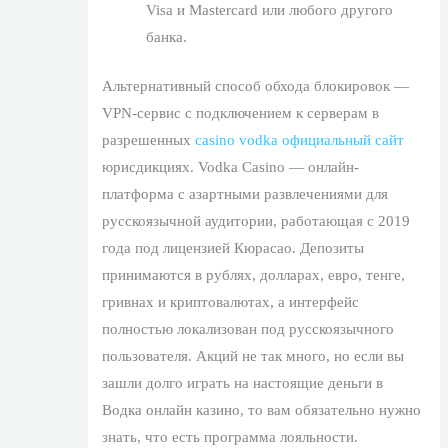
Visa и Mastercard или любого другого
банка.
Альтернативный способ обхода блокировок —
VPN-сервис с подключением к серверам в
разрешенных
casino vodka официальный сайт
юрисдикциях. Vodka Casino — онлайн-
платформа с азартными развлечениями для
русскоязычной аудитории, работающая с 2019
года под лицензией Кюрасао. Депозиты
принимаются в рублях, долларах, евро, тенге,
гривнах и криптовалютах, а интерфейс
полностью локализован под русскоязычного
пользователя. Акций не так много, но если вы
зашли долго играть на настоящие деньги в
Водка онлайн казино, то вам обязательно нужно
знать, что есть программа лояльности.