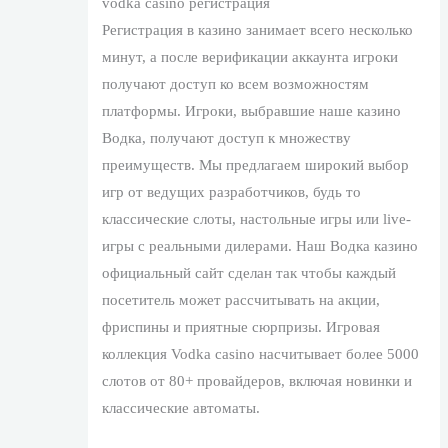
vodka casino регистрация
Регистрация в казино занимает всего несколько
минут, а после верификации аккаунта игроки
получают доступ ко всем возможностям
платформы. Игроки, выбравшие наше казино
Водка, получают доступ к множеству
преимуществ. Мы предлагаем широкий выбор
игр от ведущих разработчиков, будь то
классические слоты, настольные игры или live-
игры с реальными дилерами. Наш Водка казино
официальный сайт сделан так чтобы каждый
посетитель может рассчитывать на акции,
фриспины и приятные сюрпризы. Игровая
коллекция Vodka casino насчитывает более 5000
слотов от 80+ провайдеров, включая новинки и
классические автоматы.