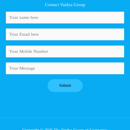
Contact Vaidya Group