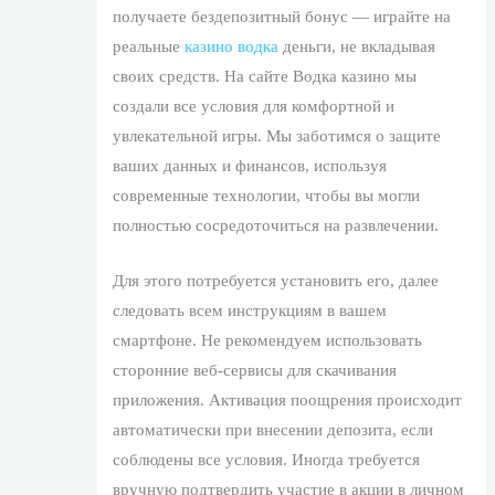
получаете бездепозитный бонус — играйте на
реальные
казино водка
деньги, не вкладывая
своих средств. На сайте Водка казино мы
создали все условия для комфортной и
увлекательной игры. Мы заботимся о защите
ваших данных и финансов, используя
современные технологии, чтобы вы могли
полностью сосредоточиться на развлечении.
Для этого потребуется установить его, далее
следовать всем инструкциям в вашем
смартфоне. Не рекомендуем использовать
сторонние веб-сервисы для скачивания
приложения. Активация поощрения происходит
автоматически при внесении депозита, если
соблюдены все условия. Иногда требуется
вручную подтвердить участие в акции в личном