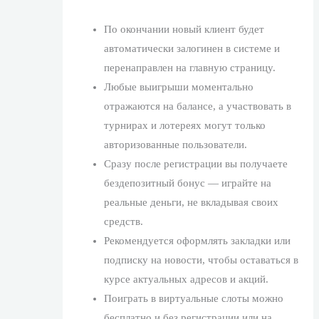
По окончании новый клиент будет
автоматически залогинен в системе и
перенаправлен на главную страницу.
Любые выигрыши моментально
отражаются на балансе, а участвовать в
турнирах и лотереях могут только
авторизованные пользователи.
Сразу после регистрации вы получаете
бездепозитный бонус — играйте на
реальные деньги, не вкладывая своих
средств.
Рекомендуется оформлять закладки или
подписку на новости, чтобы оставаться в
курсе актуальных адресов и акций.
Поиграть в виртуальные слоты можно
бесплатно и без регистрации или на