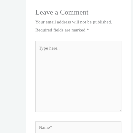
Leave a Comment
Your email address will not be published.
Required fields are marked
*
Type
here..
Name*