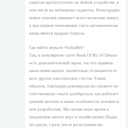
азартом круглосуточно на любом устройстве, в
том числе на мобильных гаджетах. Регистрация
новых игроков занимает всего несколько минут,
а при первом пополнении счета автоматически
начисляются щедрые бонусы.
Где найти зеркало VodkaBet?
Так, в популярном слоте Book Of Ra 10 Deluxe
есть дополнительный экран, так что правила
начисления выплат значительно отличаются от
всех других классических слотов. Таким
образом, благодаря демоверсии вы сможете по
собственному опыту разобраться, как работает
данный автомат и какие особенности заложил в
нем разработчик. Мы ценим ваше время и
предлагаем начать игру в онлайн казино Водка
без риска. Сразу после регистрации вы