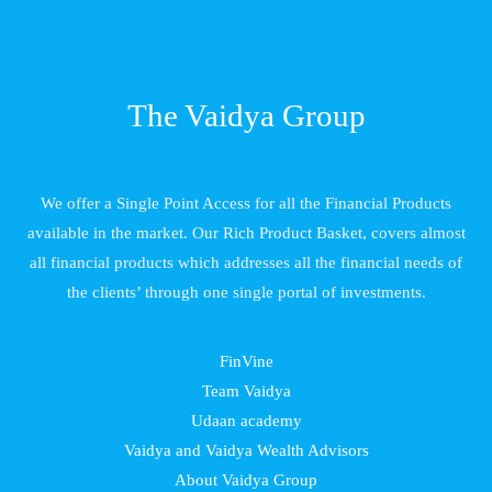
The Vaidya Group
We offer a Single Point Access for all the Financial Products
available in the market. Our Rich Product Basket, covers almost
all financial products which addresses all the financial needs of
the clients’ through one single portal of investments.
FinVine
Team Vaidya
Udaan academy
Vaidya and Vaidya Wealth Advisors
About Vaidya Group