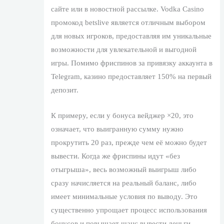
сайте или в новостной рассылке. Vodka Casino
промокод betslive является отличным выбором
для новых игроков, предоставляя им уникальные
возможности для увлекательной и выгодной
игры. Помимо фриспинов за привязку аккаунта в
Telegram, казино предоставляет 150% на первый
депозит.
К примеру, если у бонуса вейджер ×20, это
означает, что выигранную сумму нужно
прокрутить 20 раз, прежде чем её можно будет
вывести. Когда же фриспины идут «без
отыгрыша», весь возможный выигрыш либо
сразу начисляется на реальный баланс, либо
имеет минимальные условия по выводу. Это
существенно упрощает процесс использования
бонусов и повышает шанс вывести деньги.