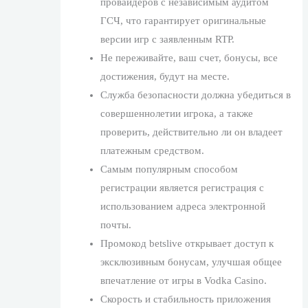
провайдеров с независимым аудитом
ГСЧ, что гарантирует оригинальные
версии игр с заявленным RTP.
Не переживайте, ваш счет, бонусы, все
достижения, будут на месте.
Служба безопасности должна убедиться в
совершеннолетии игрока, а также
проверить, действительно ли он владеет
платежным средством.
Самым популярным способом
регистрации является регистрация с
использованием адреса электронной
почты.
Промокод betslive открывает доступ к
эксклюзивным бонусам, улучшая общее
впечатление от игры в Vodka Casino.
Скорость и стабильность приложения