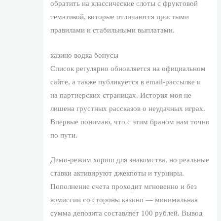
обратить на классические слоты с фруктовой
тематикой, которые отличаются простыми
правилами и стабильными выплатами.
казино водка бонусы
Список регулярно обновляется на официальном
сайте, а также публикуется в email-рассылке и
на партнерских страницах. История моя не
лишена грустных рассказов о неудачных играх.
Впервые понимаю, что с этим браном нам точно
по пути.
Демо-режим хорош для знакомства, но реальные
ставки активируют джекпоты и турниры.
Пополнение счета проходит мгновенно и без
комиссии со стороны казино — минимальная
сумма депозита составляет 100 рублей. Вывод