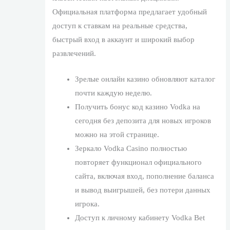
Официальная платформа предлагает удобный
доступ к ставкам на реальные средства,
быстрый вход в аккаунт и широкий выбор
развлечений.
Зрелые онлайн казино обновляют каталог
почти каждую неделю.
Получить бонус код казино Vodka на
сегодня без депозита для новых игроков
можно на этой странице.
Зеркало Vodka Casino полностью
повторяет функционал официального
сайта, включая вход, пополнение баланса
и вывод выигрышей, без потери данных
игрока.
Доступ к личному кабинету Vodka Bet