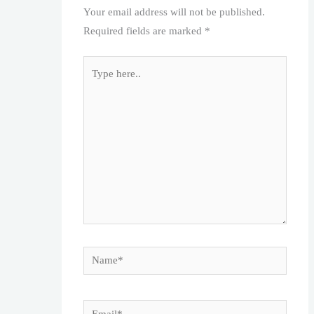
Your email address will not be published.
Required fields are marked
*
Type
here..
Name*
Email*