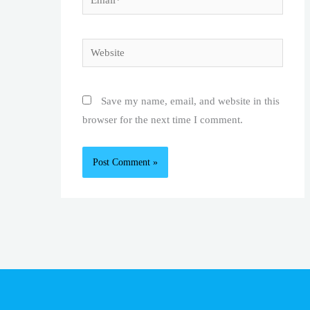
Website
Save my name, email, and website in this
browser for the next time I comment.