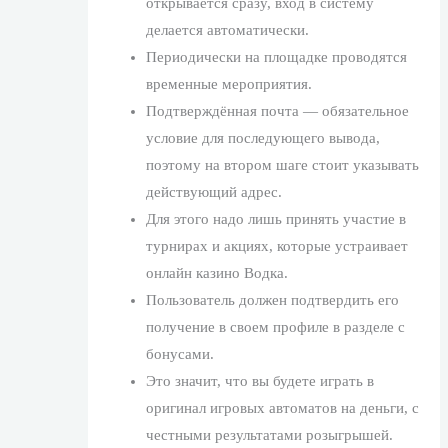
открывается сразу, вход в систему
делается автоматически.
Периодически на площадке проводятся
временные мероприятия.
Подтверждённая почта — обязательное
условие для последующего вывода,
поэтому на втором шаге стоит указывать
действующий адрес.
Для этого надо лишь принять участие в
турнирах и акциях, которые устраивает
онлайн казино Водка.
Пользователь должен подтвердить его
получение в своем профиле в разделе с
бонусами.
Это значит, что вы будете играть в
оригинал игровых автоматов на деньги, с
честными результатами розыгрышей.