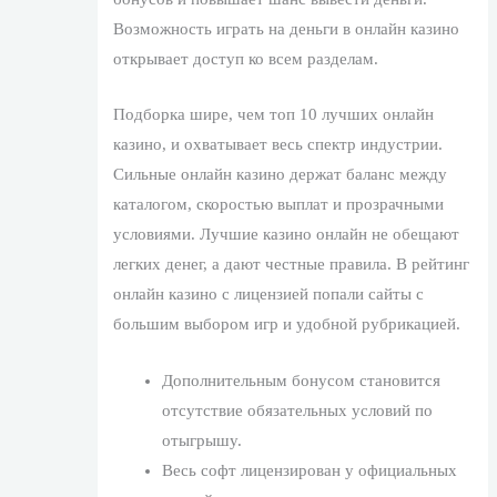
Возможность играть на деньги в онлайн казино
открывает доступ ко всем разделам.
Подборка шире, чем топ 10 лучших онлайн
казино, и охватывает весь спектр индустрии.
Сильные онлайн казино держат баланс между
каталогом, скоростью выплат и прозрачными
условиями. Лучшие казино онлайн не обещают
легких денег, а дают честные правила. В рейтинг
онлайн казино с лицензией попали сайты с
большим выбором игр и удобной рубрикацией.
Дополнительным бонусом становится
отсутствие обязательных условий по
отыгрышу.
Весь софт лицензирован у официальных