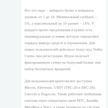
Все что надо – набирать баллы и повышать
уровень от 1 до 10. Минимальный cashback –
5%, а максимальный на 10 уровне – 14%. У
каждого промо предложения в казино есть
индивидуальные условия, которые определяют
порядок вывода средств и ограничения. Для
новых пользователей действует бонус-код Vodka
Casino при регистрации. Игрок получает
фиксированную сумму на бонусный баланс или
набор бесплатных вращений.
Для пользователей криптовалют доступны
Bitcoin, Ethereum, USDT (TRC-20 и ERC-20),
Litecoin и Dogecoin. Также работают мобильные
платежи через операторов связи МТС, Билайн,
МегаФон и Tele2, а также переводы по системе