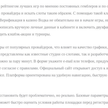
с рейтингом лучших игр по мнению постоянных гемблеров и по 
о провайдера и искать слоты таким образом. С помощью такой 
 Верификация в казино Водка не обязательна ни в начале игры, 
прописать вручную личные данные в кабинете и включить двухф
дить кэшбэк-акции и турниры.
гры от популярных провайдеров, что влияет на качество графики
представлены как известные студии со слотами, так и разработч
но за пару минут. В форме укажите e-mail или телефон, приду
е согласие с правилами. Официальный сайт открывает доступ к 
йсе. Платформа ориентирована на удобную навигацию, быструю з
осстановить будет проблематично, но реально. Базовые параметры
ожет быстро оценить условия работы площадки перед регистрац