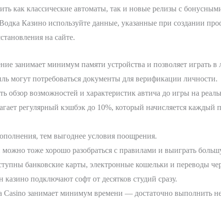
ить как классические автоматы, так и новые релизы с бонусны
Водка Казино используйте данные, указанные при создании проф
становления на сайте.
ие занимает минимум памяти устройства и позволяет играть в
иль могут потребоваться документы для верификации личности.
ть обзор возможностей и характеристик автича до игры на реаль
агает регулярный кэшбэк до 10%, который начисляется каждый 
ополнения, тем выгоднее условия поощрения.
и можно тоже хорошо разобраться с правилами и выиграть больш
тупны банковские карты, электронные кошельки и переводы че
 казино подключают софт от десятков студий сразу.
a Casino занимает минимум времени — достаточно выполнить не