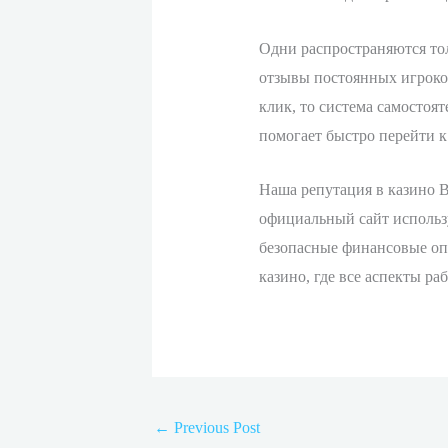
Одни распространяются тол
отзывы постоянных игроков
клик, то система самостоя
помогает быстро перейти к
Наша репутация в казино В
официальный сайт использ
безопасные финансовые оп
казино, где все аспекты р
←
Previous Post