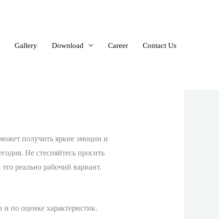
Gallery
Download
Career
Contact Us
лайн
 может получить яркие эмоции и
годня. Не стесняйтесь просить
это реально рабочий вариант.
 и по оценке характеристик.