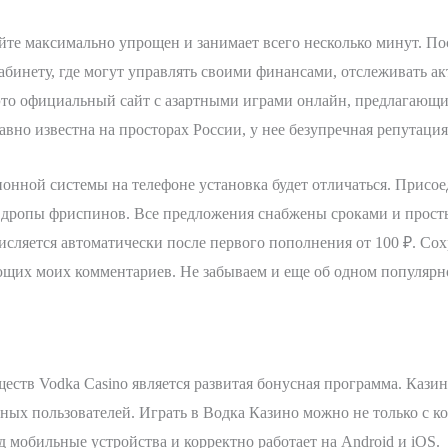
йте максимально упрощен и занимает всего несколько минут. П
абинету, где могут управлять своими финансами, отслеживать ак
 это официальный сайт с азартными играми онлайн, предлагаю
вно известна на просторах России, у нее безупречная репутаци
онной системы на телефоне установка будет отличаться. Присоед
 дропы фриспинов. Все предложения снабжены сроками и прост
сляется автоматически после первого пополнения от 100 ₽. Сохра
ющих моих комментариев. Не забываем и еще об одном популярн
ств Vodka Casino является развитая бонусная программа. Кази
ных пользователей. Играть в Водка Казино можно не только с ко
 мобильные устройства и корректно работает на Android и iOS.