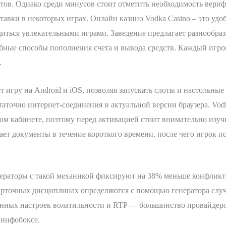
ов. Однако среди минусов стоит отметить необходимость верифи
авки в некоторых играх. Онлайн казино Vodka Casino – это удоб
диться увлекательными играми. Заведение предлагает разнообра
бные способы пополнения счета и вывода средств. Каждый игрок
.
 игру на Android и iOS, позволяя запускать слоты и настольные 
таточно интернет-соединения и актуальной версии браузера. Vo
ом кабинете, поэтому перед активацией стоит внимательно изуч
ет документы в течение короткого времени, после чего игрок п
ераторы с такой механикой фиксируют на 38% меньше конфликто
арточных дисциплинах определяются с помощью генератора случ
анных настроек волатильности и RTP — большинство провайдер
 инфобоксе.