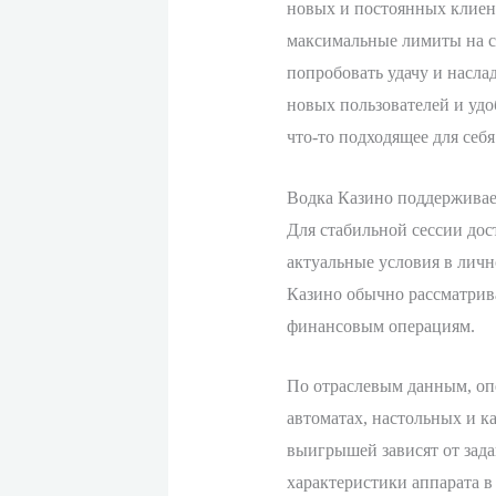
новых и постоянных клиент
максимальные лимиты на ст
попробовать удачу и насла
новых пользователей и удо
что-то подходящее для себя
Водка Казино поддерживает
Для стабильной сессии дос
актуальные условия в личн
Казино обычно рассматрива
финансовым операциям.
По отраслевым данным, оп
автоматах, настольных и к
выигрышей зависят от зад
характеристики аппарата в