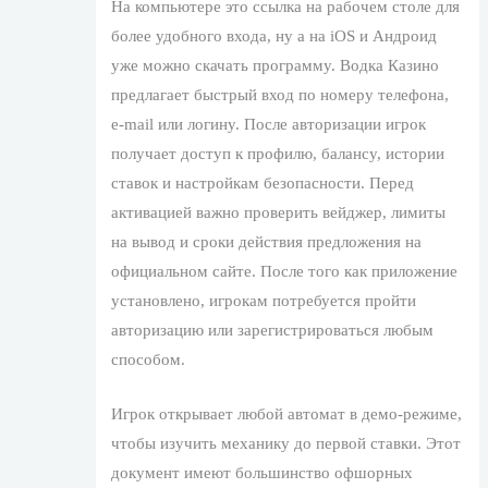
На компьютере это ссылка на рабочем столе для
более удобного входа, ну а на iOS и Андроид
уже можно скачать программу. Водка Казино
предлагает быстрый вход по номеру телефона,
e-mail или логину. После авторизации игрок
получает доступ к профилю, балансу, истории
ставок и настройкам безопасности. Перед
активацией важно проверить вейджер, лимиты
на вывод и сроки действия предложения на
официальном сайте. После того как приложение
установлено, игрокам потребуется пройти
авторизацию или зарегистрироваться любым
способом.
Игрок открывает любой автомат в демо-режиме,
чтобы изучить механику до первой ставки. Этот
документ имеют большинство офшорных