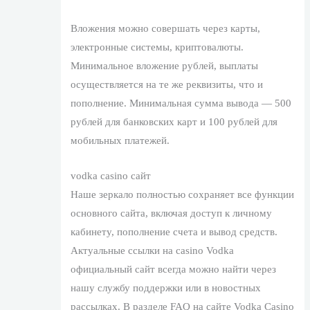
Вложения можно совершать через карты,
электронные системы, криптовалюты.
Минимальное вложение рублей, выплаты
осуществляется на те же реквизиты, что и
пополнение. Минимальная сумма вывода — 500
рублей для банковских карт и 100 рублей для
мобильных платежей.
vodka casino сайт
Наше зеркало полностью сохраняет все функции
основного сайта, включая доступ к личному
кабинету, пополнение счета и вывод средств.
Актуальные ссылки на casino Vodka
официальный сайт всегда можно найти через
нашу службу поддержки или в новостных
рассылках. В разделе FAQ на сайте Vodka Casino