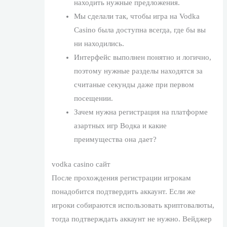
находить нужные предложения.
Мы сделали так, чтобы игра на Vodka
Casino была доступна всегда, где бы вы
ни находились.
Интерфейс выполнен понятно и логично,
поэтому нужные разделы находятся за
считаные секунды даже при первом
посещении.
Зачем нужна регистрация на платформе
азартных игр Водка и какие
преимущества она дает?
vodka casino сайт
После прохождения регистрации игрокам
понадобится подтвердить аккаунт. Если же
игроки собираются использовать криптовалюты,
тогда подтверждать аккаунт не нужно. Вейджер