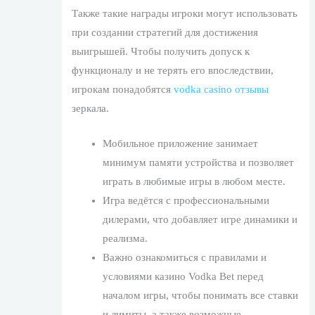
Также такие награды игроки могут использовать
при создании стратегий для достижения
выигрышей. Чтобы получить допуск к
функционалу и не терять его впоследствии,
игрокам понадобятся
vodka casino отзывы
зеркала.
Мобильное приложение занимает
минимум памяти устройства и позволяет
играть в любимые игры в любом месте.
Игра ведётся с профессиональными
дилерами, что добавляет игре динамики и
реализма.
Важно ознакомиться с правилами и
условиями казино Vodka Bet перед
началом игры, чтобы понимать все ставки
и лимиты, а также возможные