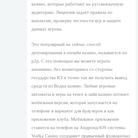
казино, которые работают на русскоязычную
аудиторию. Лицензия задаёт правила по
выплатам, проверке честности игр и защите
данных игрока.
Это популярный на сейчас способ
депонирования в онлайн казино, называется он
p2p. С его помощью вы можете играть
анонимно, без мониторинга со стороны
государства КЗ и точно так же получить вывод
средств из Водка казино. Любые игровые
автоматы и игры на тенге в лайв казино потянет
мобильная версия, которая запускается на
телефоне в варианте для браузеров и как
приложение клуба. Мобильное приложение
ставится на телефон на Андроид/iOS системы.
Vodka Casino сохраняет привычный функционал