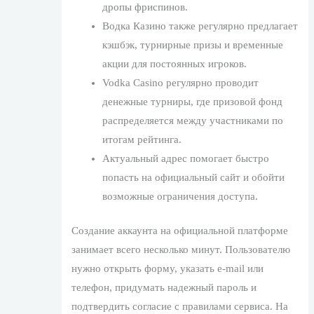
дропы фриспинов.
Водка Казино также регулярно предлагает
кэшбэк, турнирные призы и временные
акции для постоянных игроков.
Vodka Casino регулярно проводит
денежные турниры, где призовой фонд
распределяется между участниками по
итогам рейтинга.
Актуальный адрес помогает быстро
попасть на официальный сайт и обойти
возможные ограничения доступа.
Создание аккаунта на официальной платформе
занимает всего несколько минут. Пользователю
нужно открыть форму, указать e-mail или
телефон, придумать надежный пароль и
подтвердить согласие с правилами сервиса. На