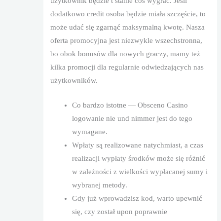
użytkownik będzie t stanie coś wygrać. Jeśli
dodatkowo credit osoba będzie miała szczęście, to
może udać się zgarnąć maksymalną kwotę. Nasza
oferta promocyjna jest niezwykle wszechstronna,
bo obok bonusów dla nowych graczy, mamy też
kilka promocji dla regularnie odwiedzających nas
użytkowników.
Co bardzo istotne — Obsceno Casino
logowanie nie und nimmer jest do tego
wymagane.
Wpłaty są realizowane natychmiast, a czas
realizacji wypłaty środków może się różnić
w zależności z wielkości wypłacanej sumy i
wybranej metody.
Gdy już wprowadzisz kod, warto upewnić
się, czy został upon poprawnie