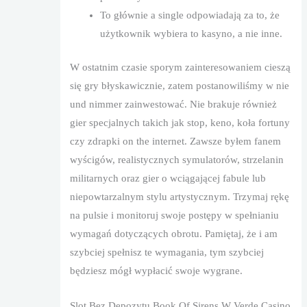
To głównie a single odpowiadają za to, że
użytkownik wybiera to kasyno, a nie inne.
W ostatnim czasie sporym zainteresowaniem cieszą
się gry błyskawicznie, zatem postanowiliśmy w nie
und nimmer zainwestować. Nie brakuje również
gier specjalnych takich jak stop, keno, koła fortuny
czy zdrapki on the internet. Zawsze byłem fanem
wyścigów, realistycznych symulatorów, strzelanin
militarnych oraz gier o wciągającej fabule lub
niepowtarzalnym stylu artystycznym. Trzymaj rękę
na pulsie i monitoruj swoje postępy w spełnianiu
wymagań dotyczących obrotu. Pamiętaj, że i am
szybciej spełnisz te wymagania, tym szybciej
będziesz mógł wypłacić swoje wygrane.
Slot Bez Depozytu Book Of Sirens W Verde Casino