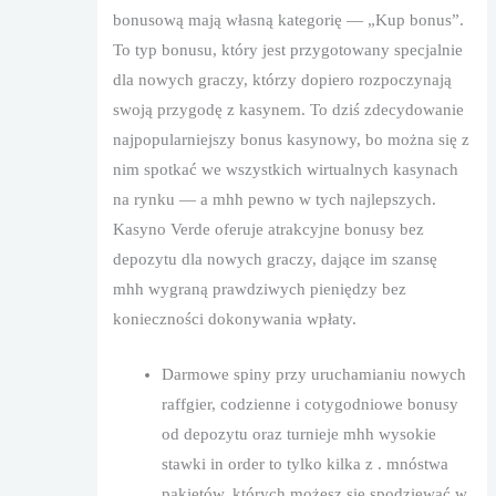
bonusową mają własną kategorię — „Kup bonus”.
To typ bonusu, który jest przygotowany specjalnie
dla nowych graczy, którzy dopiero rozpoczynają
swoją przygodę z kasynem. To dziś zdecydowanie
najpopularniejszy bonus kasynowy, bo można się z
nim spotkać we wszystkich wirtualnych kasynach
na rynku — a mhh pewno w tych najlepszych.
Kasyno Verde oferuje atrakcyjne bonusy bez
depozytu dla nowych graczy, dające im szansę
mhh wygraną prawdziwych pieniędzy bez
konieczności dokonywania wpłaty.
Darmowe spiny przy uruchamianiu nowych
raffgier, codzienne i cotygodniowe bonusy
od depozytu oraz turnieje mhh wysokie
stawki in order to tylko kilka z . mnóstwa
pakietów, których możesz się spodziewać w