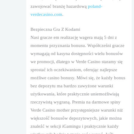
zawojować branżę hazardową
poland-
verdecasino.com
.
Bezpieczna Gra Z Kodami
Nasi gracze em realizację wagera mają 5 dni z
momentu przyznania bonusu. Współcześni gracze
wymagają od kasyna dostępności wielu bonusów
we promocji, dlatego w Verde Casino staramy się
sprostać ich oczekiwaniom, oferując najlepsze
możliwe casino bonusy. Mówi się, że każdy bonus
bez depozytu ma bardzo zawyżone warunki
użytkowania, które praktycznie uniemożliwiają
rzeczywistą wygraną. Premia na darmowe spiny
Verde Casino mother przystępniejsze warunki niż
większość bonusów depozytowych, jakie można
znaleźć w sekcji iGamingu i praktycznie każdy