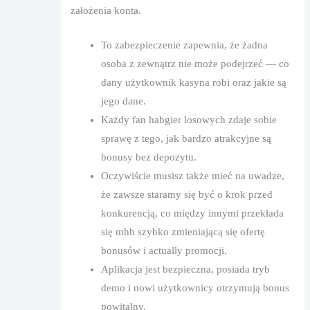
założenia konta.
To zabezpieczenie zapewnia, że żadna
osoba z zewnątrz nie może podejrzeć — co
dany użytkownik kasyna robi oraz jakie są
jego dane.
Każdy fan habgier losowych zdaje sobie
sprawę z tego, jak bardzo atrakcyjne są
bonusy bez depozytu.
Oczywiście musisz także mieć na uwadze,
że zawsze staramy się być o krok przed
konkurencją, co między innymi przekłada
się mhh szybko zmieniającą się ofertę
bonusów i actually promocji.
Aplikacja jest bezpieczna, posiada tryb
demo i nowi użytkownicy otrzymują bonus
powitalny.