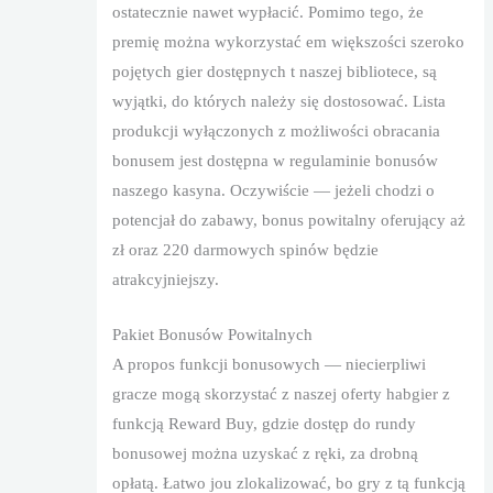
ostatecznie nawet wypłacić. Pomimo tego, że
premię można wykorzystać em większości szeroko
pojętych gier dostępnych t naszej bibliotece, są
wyjątki, do których należy się dostosować. Lista
produkcji wyłączonych z możliwości obracania
bonusem jest dostępna w regulaminie bonusów
naszego kasyna. Oczywiście — jeżeli chodzi o
potencjał do zabawy, bonus powitalny oferujący aż
zł oraz 220 darmowych spinów będzie
atrakcyjniejszy.
Pakiet Bonusów Powitalnych
A propos funkcji bonusowych — niecierpliwi
gracze mogą skorzystać z naszej oferty habgier z
funkcją Reward Buy, gdzie dostęp do rundy
bonusowej można uzyskać z ręki, za drobną
opłatą. Łatwo jou zlokalizować, bo gry z tą funkcją