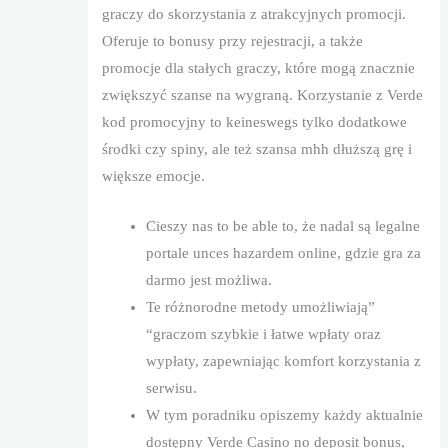
graczy do skorzystania z atrakcyjnych promocji.
Oferuje to bonusy przy rejestracji, a także
promocje dla stałych graczy, które mogą znacznie
zwiększyć szanse na wygraną. Korzystanie z Verde
kod promocyjny to keineswegs tylko dodatkowe
środki czy spiny, ale też szansa mhh dłuższą grę i
większe emocje.
Cieszy nas to be able to, że nadal są legalne
portale unces hazardem online, gdzie gra za
darmo jest możliwa.
Te różnorodne metody umożliwiają”
“graczom szybkie i łatwe wpłaty oraz
wypłaty, zapewniając komfort korzystania z
serwisu.
W tym poradniku opiszemy każdy aktualnie
dostępny Verde Casino no deposit bonus,