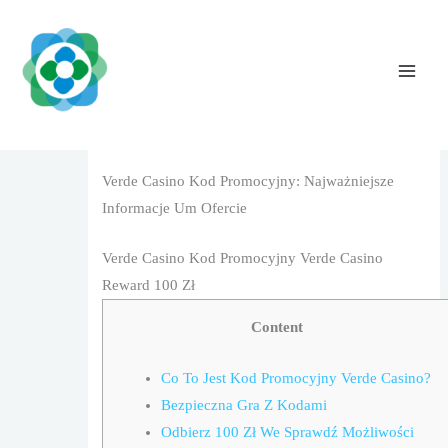
Skip
to
content
Verde Casino Kod Promocyjny:
Najważniejsze Informacje Um Oferci
/
verde casino poland
/ By
The Vaidya Admin
Verde Casino Kod Promocyjny: Najważniejsze
Informacje Um Ofercie
Verde Casino Kod Promocyjny Verde Casino
Reward 100 Zł
Content
Co To Jest Kod Promocyjny Verde Casino?
Bezpieczna Gra Z Kodami
Odbierz 100 Zł We Sprawdź Możliwości