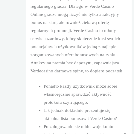
regularnego gracza. Dlatego w Verde Casino
Online gracze mogą liczyć nie tylko atrakcyjny
bonus na start, ale również ciekawą ofertę
regularnych promocji. Verde Casino to młody
serwis hazardowy, który skutecznie kusi swoich
potencjalnych użytkowników jedną z najlepiej
zorganizowanych ofert bonusowych na rynku.
Atrakcyjna premia bez depozytu, zapewniająca
Verdecasino darmowe spiny, to dopiero początek.
Ponadto każdy użytkownik może sobie
własnoręcznie sprawdzić aktywność
protokołu szyfrującego.
Jak jednak dokładnie prezentuje się
aktualna lista bonusów t Verde Casino?
Po zalogowaniu się mhh swoje konto