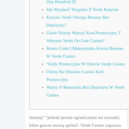
One Hundred Zł
Jak Wypłacić Wygrane Z Verde Kasynie
Kasyno Verde Oferuje Bonusy Bez
Depozytu?
Gdzie Należy Wpisać Kod Promocyjny T
Witrynie Verde On Line Casino?
Bonus Code I Maksymalna Kwota Bonusu
W Verde Casino
“kody Promocyjne W Ofercie Verde Casino
Oferta Na Obsceno Casino Kod
Promocyjny
Wpisy O Bonusach Bez Depozytu W Verde
Casino
Istnieją” “jednak pewne ograniczenia we warunki,
które gracze muszą spełnić. Verde Casino zaprasza