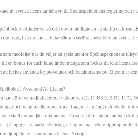
knad av svensk licens tar hänsyn till Spelinspektionens reglering och väl
 plånböcker erbjuder också drill down möjligheten att skaffa ett kostnads
 dig trygg i att du endast hittar säkra o seriösa spelsidor utan svensk li
a som medföljer när du väljer att spela utanför Spelinspektionens tillsy
till en bonus for each kund är det många som lockas till icke licensierade
ärt att lyckas använda kryptovalutor och betalningsmetod, Bitcoin är d
 Spelbolag I Avsaknad Av Licens?
igen har större valmöjligheter och valutor och EUR, USD, BTC, LTC, N
ättningar och uttag mediterranean sea. Lagen är i mångt och relativt utfo
lagen skall kunna tjäna mkt pengar. På så sätt är e enklare att hålla kol
 sig åt aggressiv marknadsföring, elr uppmana spelare right up until at
nom djungeln av casinon utan licens i Sverige.