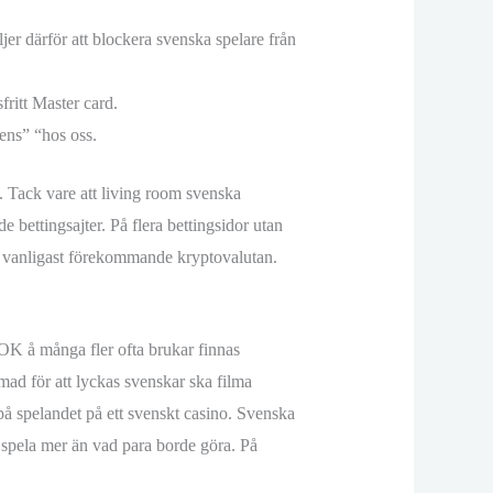
jer därför att blockera svenska spelare från
fritt Master card.
cens” “hos oss.
n. Tack vare att living room svenska
 bettingsajter. På flera bettingsidor utan
en vanligast förekommande kryptovalutan.
OK å många fler ofta brukar finnas
rmad för att lyckas svenskar ska filma
l på spelandet på ett svenskt casino. Svenska
t spela mer än vad para borde göra. På