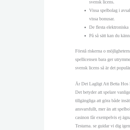
svensk licens.
Vissa spelbolag i avsa
vissa bonusar.
De flesta elektroniska
På så sätt kan du känna
Förstå riskerna o möjlighetern
spellicensen bara ger utrymme 
svensk licens så är det popul
Är Det Lagligt Att Betta Hos
Det betyder att spelare vanl
tillgängliga att göra både ins
ansvarsfullt, mer än att spelbo
casinon får exempelvis ej ägna
Testarna. se guidar vi dig ige