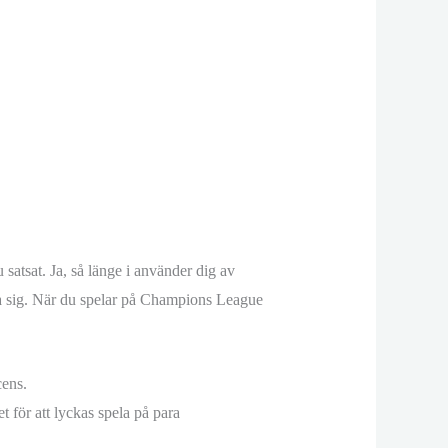
 satsat. Ja, så länge i använder dig av
roa sig. När du spelar på Champions League
cens.
t för att lyckas spela på para