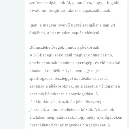
szoftverszolgáltatóktól, garantálva, hogy a fogadók
kiváló minőségű szórakozást tapasztalhatnak.
Igen, a magyar nyelvű ügyfélszolgálat a nap 24
órájában, a hét minden napján elérhető.
Bónuszlehetőségek minden játékosnak
A GGBet egy sokoldalú magyar online casino,
amely nemcsak hatalmas nyerőgép- és élő kaszinó
kínálattal rendelkezik, hanem egy teljes
sportfogadási részleggel is. Ideális választás
azoknak a játékosoknak, akik szeretik váltogatni a
kaszinójátékokat és a sportfogadást. A
játékkorlátozások szintén jelentős szerepet
játszanak a bónuszfeltételek között. A kaszinók
általában meghatározzák, hogy mely nyerőgépeken
használhatod fel az ingyenes pörgetéseket. A