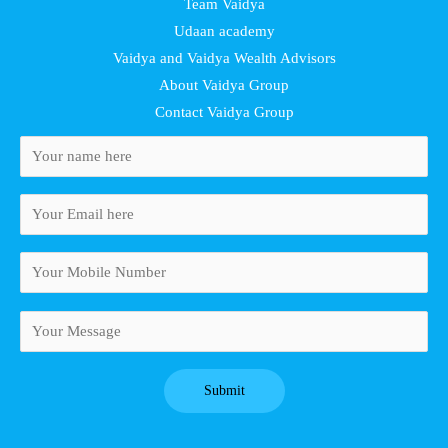
Team Vaidya
Udaan academy
Vaidya and Vaidya Wealth Advisors
About Vaidya Group
Contact Vaidya Group