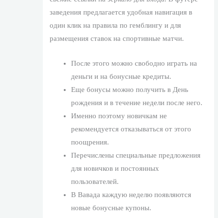
заведения предлагается удобная навигация в
один клик на правила по гемблингу и для
размещения ставок на спортивные матчи.
После этого можно свободно играть на
деньги и на бонусные кредиты.
Еще бонусы можно получить в День
рождения и в течение недели после него.
Именно поэтому новичкам не
рекомендуется отказываться от этого
поощрения.
Перечислены специальные предложения
для новичков и постоянных
пользователей.
В Вавада каждую неделю появляются
новые бонусные купоны.