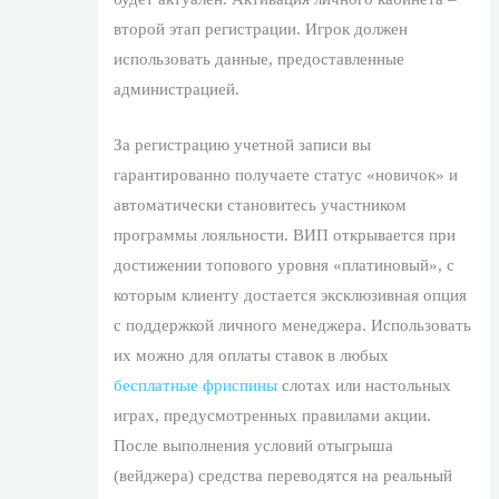
второй этап регистрации. Игрок должен
использовать данные, предоставленные
администрацией.
За регистрацию учетной записи вы
гарантированно получаете статус «новичок» и
автоматически становитесь участником
программы лояльности. ВИП открывается при
достижении топового уровня «платиновый», с
которым клиенту достается эксклюзивная опция
с поддержкой личного менеджера. Использовать
их можно для оплаты ставок в любых
бесплатные фриспины
слотах или настольных
играх, предусмотренных правилами акции.
После выполнения условий отыгрыша
(вейджера) средства переводятся на реальный