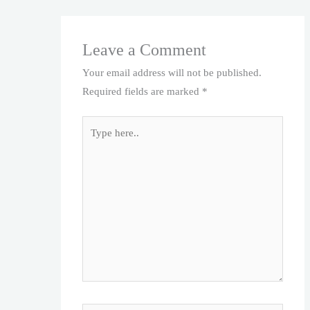
Leave a Comment
Your email address will not be published.
Required fields are marked
*
Type
here..