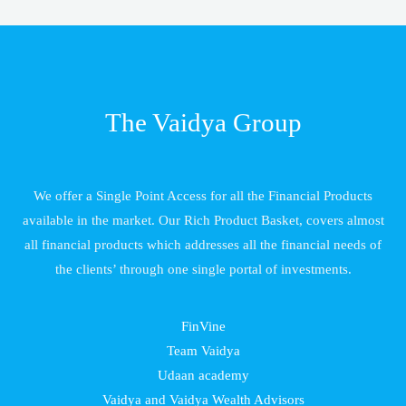
The Vaidya Group
We offer a Single Point Access for all the Financial Products
available in the market. Our Rich Product Basket, covers almost
all financial products which addresses all the financial needs of
the clients’ through one single portal of investments.
FinVine
Team Vaidya
Udaan academy
Vaidya and Vaidya Wealth Advisors