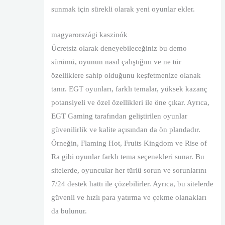
sunmak için sürekli olarak yeni oyunlar ekler.
magyarországi kaszinók
Ücretsiz olarak deneyebileceğiniz bu demo
sürümü, oyunun nasıl çalıştığını ve ne tür
özelliklere sahip olduğunu keşfetmenize olanak
tanır. EGT oyunları, farklı temalar, yüksek kazanç
potansiyeli ve özel özellikleri ile öne çıkar. Ayrıca,
EGT Gaming tarafından geliştirilen oyunlar
güvenilirlik ve kalite açısından da ön plandadır.
Örneğin, Flaming Hot, Fruits Kingdom ve Rise of
Ra gibi oyunlar farklı tema seçenekleri sunar. Bu
sitelerde, oyuncular her türlü sorun ve sorunlarını
7/24 destek hattı ile çözebilirler. Ayrıca, bu sitelerde
güvenli ve hızlı para yatırma ve çekme olanakları
da bulunur.