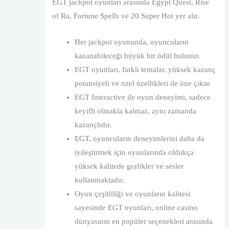
EGT jackpot oyunları arasında Egypt Quest, Rise
of Ra, Fortune Spells ve 20 Super Hot yer alır.
Her jackpot oyununda, oyuncuların
kazanabileceği büyük bir ödül bulunur.
EGT oyunları, farklı temalar, yüksek kazanç
potansiyeli ve özel özellikleri ile öne çıkar.
EGT Interactive ile oyun deneyimi, sadece
keyifli olmakla kalmaz, aynı zamanda
kazançlıdır.
EGT, oyuncuların deneyimlerini daha da
iyileştirmek için oyunlarında oldukça
yüksek kalitede grafikler ve sesler
kullanmaktadır.
Oyun çeşitliliği ve oyunların kalitesi
sayesinde EGT oyunları, online casino
dünyasının en popüler seçenekleri arasında