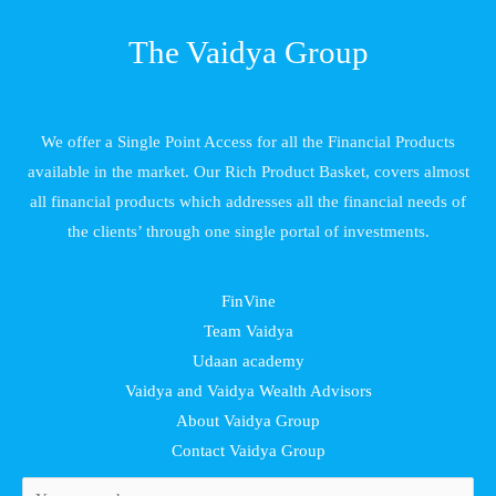
The Vaidya Group
We offer a Single Point Access for all the Financial Products
available in the market. Our Rich Product Basket, covers almost
all financial products which addresses all the financial needs of
the clients’ through one single portal of investments.
FinVine
Team Vaidya
Udaan academy
Vaidya and Vaidya Wealth Advisors
About Vaidya Group
Contact Vaidya Group