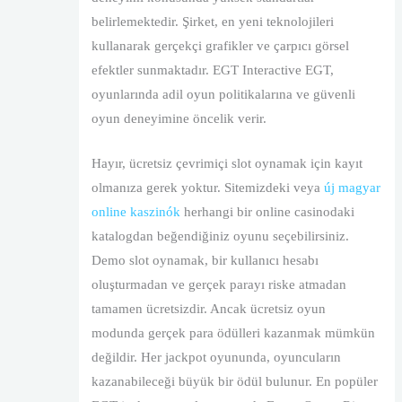
belirlemektedir. Şirket, en yeni teknolojileri
kullanarak gerçekçi grafikler ve çarpıcı görsel
efektler sunmaktadır. EGT Interactive EGT,
oyunlarında adil oyun politikalarına ve güvenli
oyun deneyimine öncelik verir.
Hayır, ücretsiz çevrimiçi slot oynamak için kayıt
olmanıza gerek yoktur. Sitemizdeki veya
új magyar
online kaszinók
herhangi bir online casinodaki
katalogdan beğendiğiniz oyunu seçebilirsiniz.
Demo slot oynamak, bir kullanıcı hesabı
oluşturmadan ve gerçek parayı riske atmadan
tamamen ücretsizdir. Ancak ücretsiz oyun
modunda gerçek para ödülleri kazanmak mümkün
değildir. Her jackpot oyununda, oyuncuların
kazanabileceği büyük bir ödül bulunur. En popüler