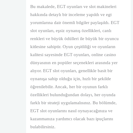
Bu makalede, EGT oyunları ve slot makineleri
hakkında detaylı bir inceleme yapıldı ve egt
yorumlarına dair önemli bilgiler paylaşıldı. EGT
slot oyunları, eşsiz oynanış özellikleri, canlı
renkleri ve büyük ödülleri ile büyük bir oyuncu
kitlesine sahiptir. Oyun çeşitliliği ve oyunların
kalitesi sayesinde EGT oyunları, online casino
dünyasının en popüler seçenekleri arasında yer
alıyor. EGT slot oyunları, genellikle basit bir
oynanışa sahip olduğu için, hızlı bir şekilde
öğrenilebilir. Ancak, her bir oyunun farklı
özellikleri bulunduğundan dolayı, her oyunda
farklı bir strateji uygulamalısınız. Bu bölümde,
EGT slot oyunlarını nasıl oynayacağınıza ve
kazanmanıza yardımcı olacak bazı ipuçlarını
bulabilirsiniz.