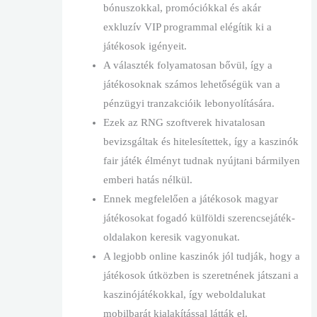
bónuszokkal, promóciókkal és akár
exkluzív VIP programmal elégítik ki a
játékosok igényeit.
A választék folyamatosan bővül, így a
játékosoknak számos lehetőségük van a
pénzügyi tranzakcióik lebonyolítására.
Ezek az RNG szoftverek hivatalosan
bevizsgáltak és hitelesítettek, így a kaszinók
fair játék élményt tudnak nyújtani bármilyen
emberi hatás nélkül.
Ennek megfelelően a játékosok magyar
játékosokat fogadó külföldi szerencsejáték-
oldalakon keresik vagyonukat.
A legjobb online kaszinók jól tudják, hogy a
játékosok útközben is szeretnének játszani a
kaszinójátékokkal, így weboldalukat
mobilbarát kialakítással látták el.