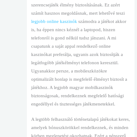
szerencsejáték élmény biztosításának. Ez azért
számít hasznos megoldásnak, mert lehetővé teszi
legjobb online kaszinók
számodra a játékot akkor
is, ha éppen nincs kéznél a laptopod, hiszen
telefonról is gond nélkül tudsz játszani. A mi
csapatunk a saját appal rendelkező online
kaszinókat preferálja, ugyanis azok biztosítják a
legátfogóbb játékélményt telefonon keresztül.
Ugyanakkor persze, a mobileszközökre
optimalizált honlap is megfelelő élményt biztosít a
játékhoz. A legjobb magyar mobilkaszinók
biztonságosak, rendelkeznek megfelelő hatósági
engedéllyel és tisztességes játékmenetekkel.
A legtöbb felhasználó történetalapú játékokat keres,
amelyek bónuszkörökkel rendelkeznek, és minden
körben meglepetést okozhatnak. Ezért a népszerű