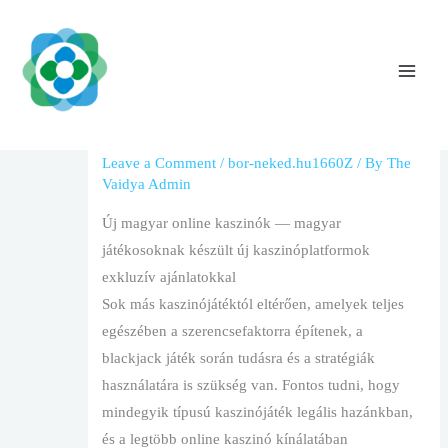
Skip
to
content
Új magyar online kaszinók — magyar
játékosoknak készült új kaszinóplatformok
exkluzív ajánlatokkal
Leave a Comment
/
bor-neked.hu1660Z
/ By
The
Vaidya Admin
Új magyar online kaszinók — magyar
játékosoknak készült új kaszinóplatformok
exkluzív ajánlatokkal
Sok más kaszinójátéktól eltérően, amelyek teljes
egészében a szerencsefaktorra építenek, a
blackjack játék során tudásra és a stratégiák
használatára is szükség van. Fontos tudni, hogy
mindegyik típusú kaszinójáték legális hazánkban,
és a legtöbb online kaszinó kínálatában