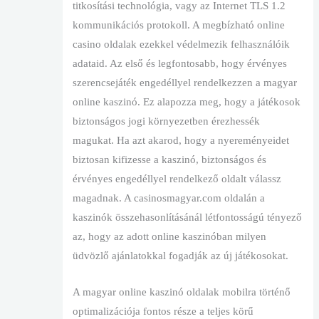
titkosítási technológia, vagy az Internet TLS 1.2
kommunikációs protokoll. A megbízható online
casino oldalak ezekkel védelmezik felhasználóik
adataid. Az első és legfontosabb, hogy érvényes
szerencsejáték engedéllyel rendelkezzen a magyar
online kaszinó. Ez alapozza meg, hogy a játékosok
biztonságos jogi környezetben érezhessék
magukat. Ha azt akarod, hogy a nyereményeidet
biztosan kifizesse a kaszinó, biztonságos és
érvényes engedéllyel rendelkező oldalt válassz
magadnak. A casinosmagyar.com oldalán a
kaszinók összehasonlításánál létfontosságú tényező
az, hogy az adott online kaszinóban milyen
üdvözlő ajánlatokkal fogadják az új játékosokat.
A magyar online kaszinó oldalak mobilra történő
optimalizációja fontos része a teljes körű