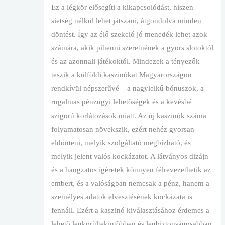
Ez a légkör elősegíti a kikapcsolódást, hiszen
sietség nélkül lehet játszani, átgondolva minden
döntést. Így az élő szekció jó menedék lehet azok
számára, akik pihenni szeretnének a gyors slotoktól
és az azonnali játékoktól. Mindezek a tényezők
teszik a külföldi kaszinókat Magyarországon
rendkívül népszerűvé – a nagylelkű bónuszok, a
rugalmas pénzügyi lehetőségek és a kevésbé
szigorú korlátozások miatt. Az új kaszinók száma
folyamatosan növekszik, ezért nehéz gyorsan
eldönteni, melyik szolgáltató megbízható, és
melyik jelent valós kockázatot. A látványos dizájn
és a hangzatos ígéretek könnyen félrevezethetik az
embert, és a valóságban nemcsak a pénz, hanem a
személyes adatok elvesztésének kockázata is
fennáll. Ezért a kaszinó kiválasztásához érdemes a
lehető legkörültekintőbben és legbiztonságosabban