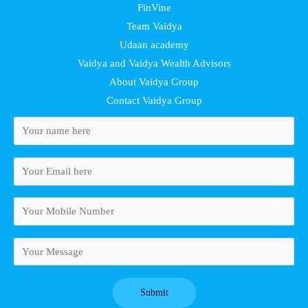
FinVine
Team Vaidya
Udaan academy
Vaidya and Vaidya Wealth Advisors
About Vaidya Group
Contact Vaidya Group