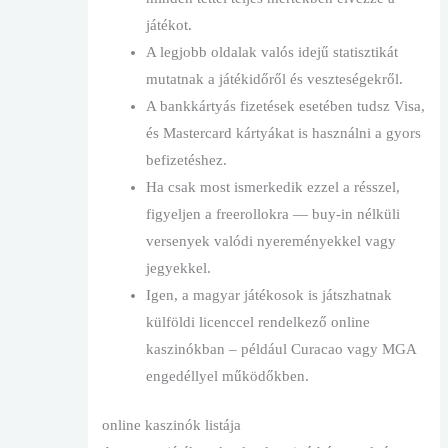
játékot.
A legjobb oldalak valós idejű statisztikát
mutatnak a játékidőről és veszteségekről.
A bankkártyás fizetések esetében tudsz Visa,
és Mastercard kártyákat is használni a gyors
befizetéshez.
Ha csak most ismerkedik ezzel a résszel,
figyeljen a freerollokra — buy-in nélküli
versenyek valódi nyereményekkel vagy
jegyekkel.
Igen, a magyar játékosok is játszhatnak
külföldi licenccel rendelkező online
kaszinókban – például Curacao vagy MGA
engedéllyel működőkben.
online kaszinók listája