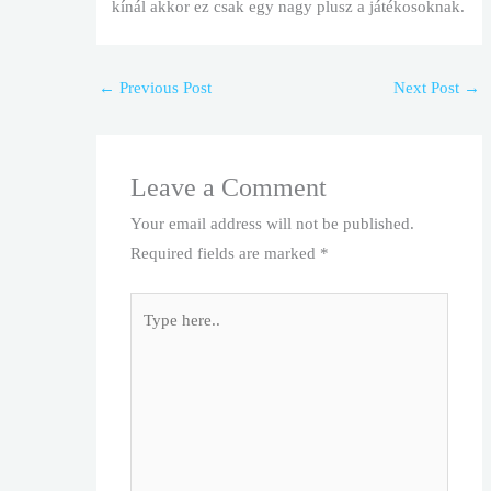
kínál akkor ez csak egy nagy plusz a játékosoknak.
←
Previous Post
Next Post
→
Leave a Comment
Your email address will not be published.
Required fields are marked
*
Type
here..