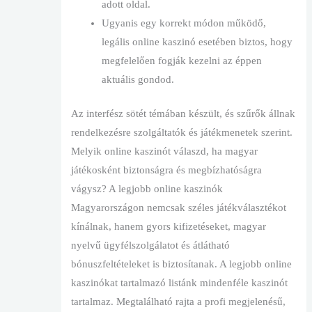
adott oldal.
Ugyanis egy korrekt módon működő,
legális online kaszinó esetében biztos, hogy
megfelelően fogják kezelni az éppen
aktuális gondod.
Az interfész sötét témában készült, és szűrők állnak
rendelkezésre szolgáltatók és játékmenetek szerint.
Melyik online kaszinót válaszd, ha magyar
játékosként biztonságra és megbízhatóságra
vágysz? A legjobb online kaszinók
Magyarországon nemcsak széles játékválasztékot
kínálnak, hanem gyors kifizetéseket, magyar
nyelvű ügyfélszolgálatot és átlátható
bónuszfeltételeket is biztosítanak. A legjobb online
kaszinókat tartalmazó listánk mindenféle kaszinót
tartalmaz. Megtalálható rajta a profi megjelenésű,