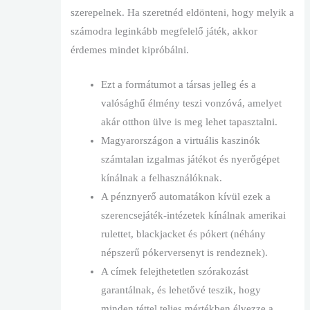
szerepelnek. Ha szeretnéd eldönteni, hogy melyik a
számodra leginkább megfelelő játék, akkor
érdemes mindet kipróbálni.
Ezt a formátumot a társas jelleg és a
valósághű élmény teszi vonzóvá, amelyet
akár otthon ülve is meg lehet tapasztalni.
Magyarországon a virtuális kaszinók
számtalan izgalmas játékot és nyerőgépet
kínálnak a felhasználóknak.
A pénznyerő automatákon kívül ezek a
szerencsejáték-intézetek kínálnak amerikai
rulettet, blackjacket és pókert (néhány
népszerű pókerversenyt is rendeznek).
A címek felejthetetlen szórakozást
garantálnak, és lehetővé teszik, hogy
minden téttel teljes mértékben élvezze a